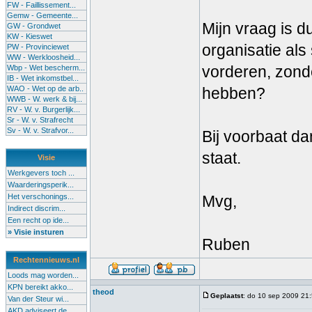
FW - Faillissement...
Gemw - Gemeente...
Mijn vraag is d
GW - Grondwet
KW - Kieswet
organisatie al
PW - Provinciewet
WW - Werkloosheid...
vorderen, zond
Wbp - Wet bescherm...
IB - Wet inkomstbel...
WAO - Wet op de arb..
hebben?
WWB - W. werk & bij...
RV - W. v. Burgerlijk...
Sr - W. v. Strafrecht
Sv - W. v. Strafvor...
Bij voorbaat dan
staat.
Visie
Werkgevers toch ...
Waarderingsperik...
Het verschonings...
Mvg,
Indirect discrim...
Een recht op ide...
» Visie insturen
Ruben
Rechtennieuws.nl
Loods mag worden...
KPN bereikt akko...
theod
Geplaatst
: do 10 sep 2009 21
Van der Steur wi...
AKD adviseert de...