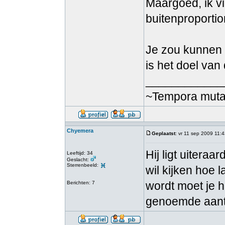
Maargoed, ik v
buitenproportio
Je zou kunnen 
is het doel van
____________
~Tempora mutant
Chyemera
Geplaatst
: vr 11 sep 2009 11:
Hij ligt uiteraar
Leeftijd: 34
Geslacht:
Sterrenbeeld:
wil kijken hoe l
wordt moet je 
Berichten: 7
genoemde aant