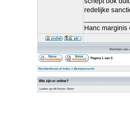
schept ook duid
redelijke sancti
____________
Hanc marginis 
Berichten van 
Pagina
1
van
5
Rechtenforum.nl Index
»
Bestuursrecht
Wie zijn er online?
Leden op dit forum: Geen