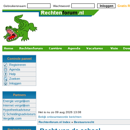
Gratis R
Gebruikersnaam:
Wachtwoord:
Controle paneel
Registreren
Agenda
Help
Zoeken
Inloggen
Partners
Energie vergelijken
Internet vergelijken
Hypotheekadviseur
Het is nu zo 09 aug 2026 13:08
Q Scheidingsadviseurs
Bekijk onbeantwoorde berichten
Vergelijk.com
Rechtenforum.nl Index
»
Bestuursrecht
Rechtsbronnen