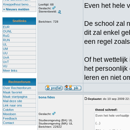
Even het hele v
Kneppelhout beno...
Leeftijd: 68
Geslacht:
» Nieuws melden
Sterrenbeeld:
Snellinks
De school zal 
Berichten: 728
EUR
dit zal enkel g
OUNL
RuG
een regel zoals
RUN
UL
UM
UU
UvA
Of het wettelijk
UvT
VU
het persoonlijk
Meer links
leren en niet o
Rechtenforum
Over Rechtenforum
Maak favoriet
Maak startpagina
bona fides
Geplaatst
: do 10 sep 2009 22
Mail deze site
Link naar ons
Colofon
theod schreef:
Meedoen
Geslacht:
Even het hele verhaaltje 
Feedback
Studieomgeving (BA): UL
Contact
(...)
Studieomgeving (MA): UL
Berichten: 22922