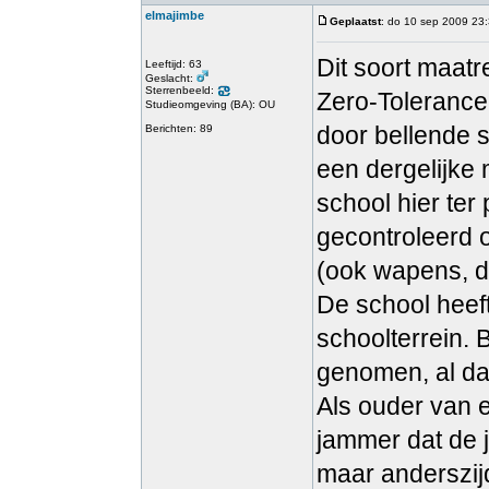
elmajimbe
Geplaatst
: do 10 sep 2009 23
Dit soort maat
Leeftijd: 63
Geslacht:
Sterrenbeeld:
Zero-Tolerance.
Studieomgeving (BA): OU
door bellende s
Berichten: 89
een dergelijke
school hier ter
gecontroleerd o
(ook wapens, d
De school heef
schoolterrein. 
genomen, al dan 
Als ouder van e
jammer dat de 
maar anderszijd