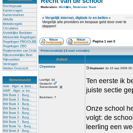
Recht van de school
Rechtspraak
Moderators:
Mich�le
,
Moderator Team
Kamervragen
Kamerstukken
»
Vergelijk internet, digitale tv en bellen
«
advert
AMvBs
Vergelijk alle providers en bespaar geld door over te
Beleidsregels
stappen!
Circulaires
Koninklijke Besluiten
Ministeriële Regelingen
Pagina
1
van
5
Regelingen PBO/OLBB
Regelingen ZBO
Reglementen van Orde
Printvriendelijk
|
E-mail vriend(in)
Rijkskoninklijke Besl.
Auteur
Rijkswetten
Verdragen
Chyemera
Wetten Overzicht
Geplaatst
: do 10 sep 2009 20
Ten eerste ik be
Wettenbundel
Leeftijd: 34
Geslacht:
Awb - Algm. w. best...
Sterrenbeeld:
juiste sectie ge
AWR - Algm. w. inz...
BW Boek 1 - Burg...
Berichten: 7
BW Boek 2 - Burg...
BW Boek 3 - Burg...
Onze school hee
BW Boek 4 - Burg...
BW Boek 5 - Burg...
volgt: de schoo
BW Boek 6 - Burg...
BW Boek 7 - Burg...
leerling een we
BW Boek 7a - Burg...
BW Boek 8 - Burg...