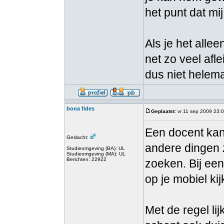
het punt dat mij
Als je het alle
net zo veel afle
dus niet helem
bona fides
Geplaatst
: vr 11 sep 2009 23:
Een docent kan n
Geslacht:
andere dingen z
Studieomgeving (BA): UL
Studieomgeving (MA): UL
Berichten: 22922
zoeken. Bij een
op je mobiel ki
Met de regel li