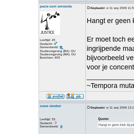
pacta sunt servanda
Geplaatst
: vr 11 sep 2009 11:
Hangt er geen kl
Er moet toch ee
Leeftijd: 45
Geslacht:
ingrijpende maa
Sterrenbeeld:
Studieomgeving (BA): OU
Studieomgeving (MA): OU
bijvoorbeeld vee
Berichten: 805
voor je concent
____________
~Tempora mutant
ouwe sloeber
Geplaatst
: vr 11 sep 2009 13:
Quote:
Leeftijd: 53
Geslacht:
Hangt er geen klok bij jul
Sterrenbeeld: