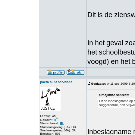
Dit is de ziens
In het geval zoa
het schoolbestu
voogd) en het b
pacta sunt servanda
Geplaatst
: vr 11 sep 2009 8:20
elmajimbe schreef:
Of de inbeslagname op een
suggereerde, een 'vrijwil
Leeftijd: 45
Geslacht:
Sterrenbeeld:
Studieomgeving (BA): OU
Inbeslagname ri
Studieomgeving (MA): OU
Berichten: 805