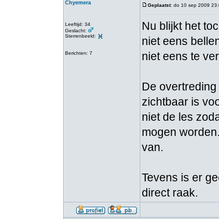
Chyemera
Geplaatst
: do 10 sep 2009 23
Nu blijkt het to
Leeftijd: 34
Geslacht:
Sterrenbeeld:
niet eens bellen
niet eens te ve
Berichten: 7
De overtreding 
zichtbaar is vo
niet de les zod
mogen worden. 
van.
Tevens is er ge
direct raak.