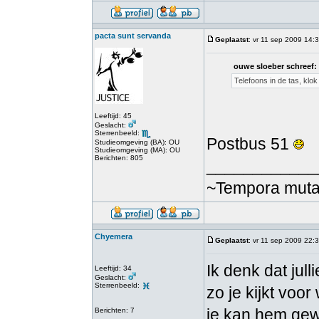
pacta sunt servanda
Geplaatst
: vr 11 sep 2009 14:
ouwe sloeber schreef:
Telefoons in de tas, klok
Leeftijd: 45
Geslacht:
Sterrenbeeld:
Postbus 51
Studieomgeving (BA): OU
Studieomgeving (MA): OU
Berichten: 805
____________
~Tempora mutant
Chyemera
Geplaatst
: vr 11 sep 2009 22:
Ik denk dat jul
Leeftijd: 34
Geslacht:
Sterrenbeeld:
zo je kijkt voo
je kan hem gew
Berichten: 7