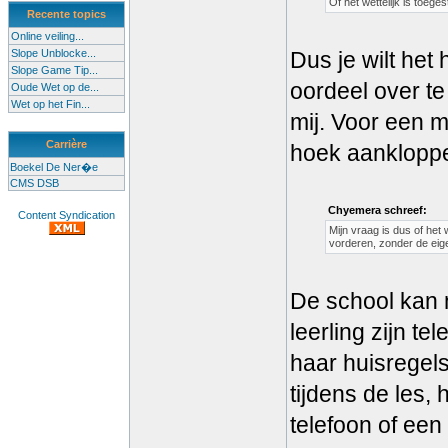
Of het wettelijk is toeges
Recente topics
Online veiling...
Slope Unblocke...
Dus je wilt het
Slope Game Tip...
oordeel over te
Oude Wet op de...
Wet op het Fin...
mij. Voor een 
Carrière
hoek aanklopp
Boekel De Ner�e
CMS DSB
Chyemera schreef:
Content Syndication
Mijn vraag is dus of het
vorderen, zonder de eig
De school kan n
leerling zijn t
haar huisregels
tijdens de les, 
telefoon of een