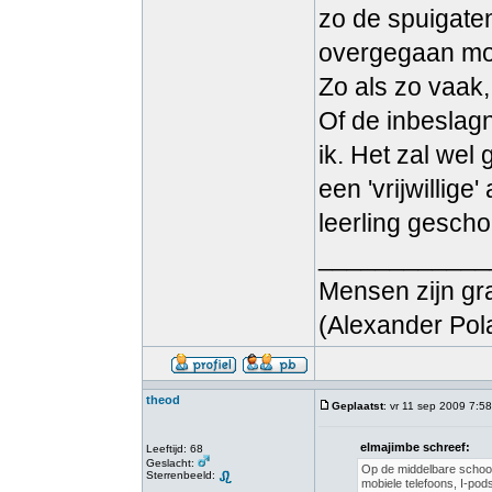
zo de spuigaten
overgegaan mo
Zo als zo vaak
Of de inbeslagn
ik. Het zal wel
een 'vrijwillige
leerling gescho
____________
Mensen zijn gr
(Alexander Pol
theod
Geplaatst
: vr 11 sep 2009 7:58
elmajimbe schreef:
Leeftijd: 68
Geslacht:
Op de middelbare school 
Sterrenbeeld:
mobiele telefoons, I-pod