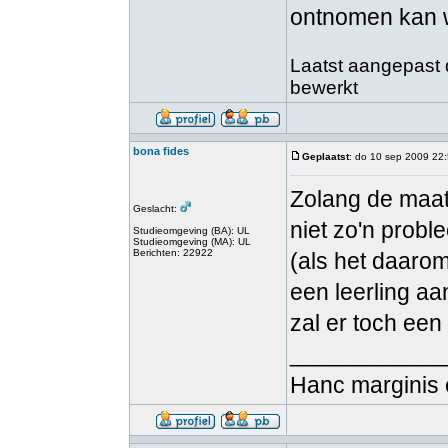
ontnomen kan 
Laatst aangepast 
bewerkt
bona fides
Geplaatst
: do 10 sep 2009 22
Zolang de maatr
Geslacht:
niet zo'n probl
Studieomgeving (BA): UL
Studieomgeving (MA): UL
Berichten: 22922
(als het daarom
een leerling aa
zal er toch ee
____________
Hanc marginis 