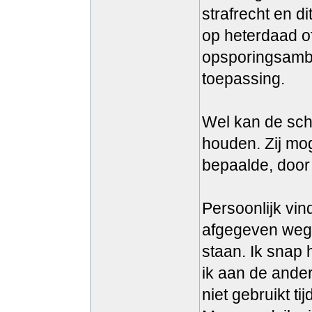
strafrecht en di
op heterdaad o
opsporingsambte
toepassing.
Wel kan de scho
houden. Zij mo
bepaalde, door
Persoonlijk vi
afgegeven wegen
staan. Ik snap 
ik aan de andere
niet gebruikt ti