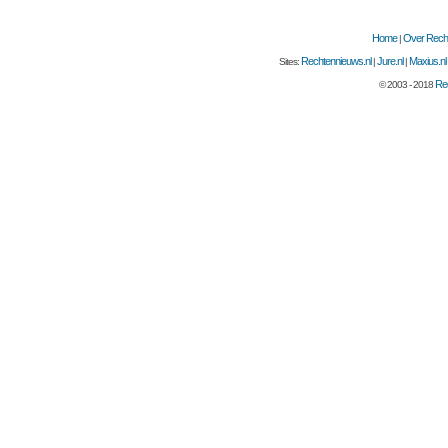
Home
Over Recht
|
Rechtennieuws.nl
Jure.nl
Maxius.nl
Sites:
|
|
Rec
© 2003 - 2018