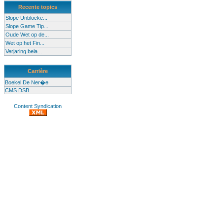
Recente topics
Slope Unblocke...
Slope Game Tip...
Oude Wet op de...
Wet op het Fin...
Verjaring bela...
Carrière
Boekel De Ner�e
CMS DSB
Content Syndication