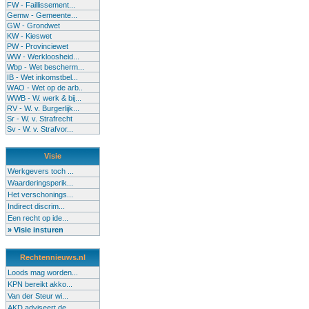
FW - Faillissement...
Gemw - Gemeente...
GW - Grondwet
KW - Kieswet
PW - Provinciewet
WW - Werkloosheid...
Wbp - Wet bescherm...
IB - Wet inkomstbel...
WAO - Wet op de arb..
WWB - W. werk & bij...
RV - W. v. Burgerlijk...
Sr - W. v. Strafrecht
Sv - W. v. Strafvor...
Visie
Werkgevers toch ...
Waarderingsperik...
Het verschonings...
Indirect discrim...
Een recht op ide...
» Visie insturen
Rechtennieuws.nl
Loods mag worden...
KPN bereikt akko...
Van der Steur wi...
AKD adviseert de...