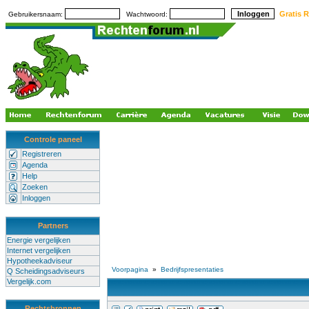
Gratis R
Gebruikersnaam:
Wachtwoord:
Controle paneel
Registreren
Agenda
Help
Zoeken
Inloggen
Partners
Energie vergelijken
Internet vergelijken
Hypotheekadviseur
Voorpagina
»
Bedrijfspresentaties
Q Scheidingsadviseurs
Vergelijk.com
Rechtsbronnen