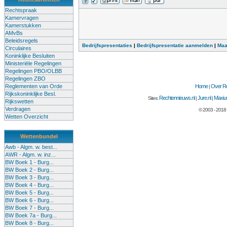
Rechtspraak
Kamervragen
Kamerstukken
AMvBs
Beleidsregels
Bedrijfspresentaties
|
Bedrijfspresentatie aanmelden
|
Maa
Circulaires
Koninklijke Besluiten
Ministeriële Regelingen
Regelingen PBO/OLBB
Regelingen ZBO
Reglementen van Orde
Home
Over Re
|
Rijkskoninklijke Besl.
Rechtennieuws.nl
Jure.nl
Maxius
Sites:
|
|
Rijkswetten
Verdragen
© 2003 - 2018
Wetten Overzicht
Wettenbundel
Awb - Algm. w. best...
AWR - Algm. w. inz...
BW Boek 1 - Burg...
BW Boek 2 - Burg...
BW Boek 3 - Burg...
BW Boek 4 - Burg...
BW Boek 5 - Burg...
BW Boek 6 - Burg...
BW Boek 7 - Burg...
BW Boek 7a - Burg...
BW Boek 8 - Burg...