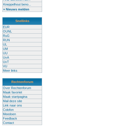
Kneppelhout beno...
» Nieuws melden
Snellinks
EUR
OUNL
RuG
RUN
UL
UM
UU
UvA
UvT
VU
Meer links
Rechtenforum
Over Rechtenforum
Maak favoriet
Maak startpagina
Mail deze site
Link naar ons
Colofon
Meedoen
Feedback
Contact