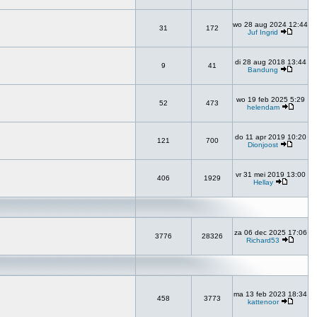
wo 28 aug 2024 12:44
31
172
Juf Ingrid
di 28 aug 2018 13:44
9
41
Bandung
wo 19 feb 2025 5:29
52
473
helendam
do 11 apr 2019 10:20
121
700
Dionjoost
vr 31 mei 2019 13:00
406
1929
Hellay
za 06 dec 2025 17:06
3776
28326
Richard53
ma 13 feb 2023 18:34
458
3773
kattenoor