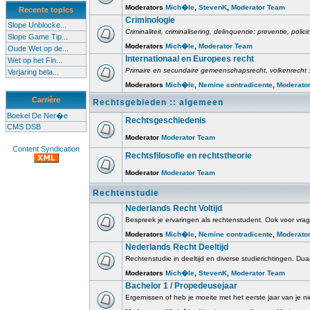
Moderators
Mich�le
,
StevenK
,
Moderator Team
Recente topics
Criminologie
Slope Unblocke...
Criminaliteit, criminalisering, delinquentie: preventie, poli
Slope Game Tip...
Moderators
Mich�le
,
Moderator Team
Oude Wet op de...
Internationaal en Europees recht
Wet op het Fin...
Primaire en secundaire gemeenschapsrecht, volkenrecht :
Verjaring bela...
Moderators
Mich�le
,
Nemine contradicente
,
Moderato
Carrière
Rechtsgebieden :: algemeen
Boekel De Ner�e
Rechtsgeschiedenis
CMS DSB
Moderator
Moderator Team
Content Syndication
Rechtsfilosofie en rechtstheorie
Moderator
Moderator Team
Rechtenstudie
Nederlands Recht Voltijd
Bespreek je ervaringen als rechtenstudent. Ook voor vrage
Moderators
Mich�le
,
Nemine contradicente
,
Moderato
Nederlands Recht Deeltijd
Rechtenstudie in deeltijd en diverse studierichtingen. Duaa
Moderators
Mich�le
,
StevenK
,
Moderator Team
Bachelor 1 / Propedeusejaar
Ergernissen of heb je moeite met het eerste jaar van je ni