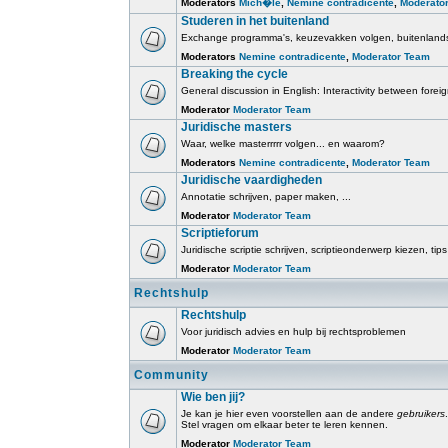
Moderators
Mich�le
,
Nemine contradicente
,
Moderato
Studeren in het buitenland
Exchange programma's, keuzevakken volgen, buitenlands
Moderators
Nemine contradicente
,
Moderator Team
Breaking the cycle
General discussion in English: Interactivity between fore
Moderator
Moderator Team
Juridische masters
Waar, welke masterrrrr volgen... en waarom?
Moderators
Nemine contradicente
,
Moderator Team
Juridische vaardigheden
Annotatie schrijven, paper maken, ...
Moderator
Moderator Team
Scriptieforum
Juridische scriptie schrijven, scriptieonderwerp kiezen, tips
Moderator
Moderator Team
Rechtshulp
Rechtshulp
Voor juridisch advies en hulp bij rechtsproblemen
Moderator
Moderator Team
Community
Wie ben jij?
Je kan je hier even voorstellen aan de andere
gebruikers
.
Stel vragen om elkaar beter te leren kennen.
Moderator
Moderator Team