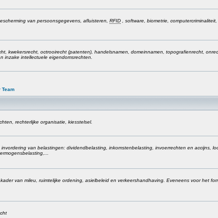
, bescherming van persoonsgegevens, afluisteren,
RFID
, software, biometrie, computercriminaliteit
cht, kwekersrecht, octrooirecht (patenten), handelsnamen, domeinnamen, topografienrecht, onre
n inzake intellectuele eigendomsrechten.
r Team
ten, rechterlijke organisatie, kiesstelsel.
invordering van belastingen: dividendbelasting, inkomstenbelasting, invoerrechten en accijns, lo
ermogensbelasting,...
t kader van mileu, ruimtelijke ordening, asielbeleid en verkeershandhaving. Eveneens voor het fo
echt