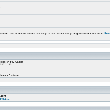
e
Fee
chten. Iets te testen? Zet het hier. Als je er niet uitkomt, kun je vragen stellen in het forum '
borgen en 562 Gasten
2025 11:45
 laatste 5 minuten
64221
tivtur
,
...