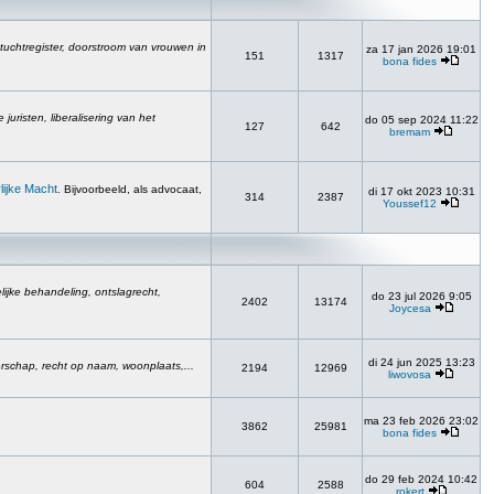
 tuchtregister, doorstroom van vrouwen in
za 17 jan 2026 19:01
151
1317
bona fides
uristen, liberalisering van het
do 05 sep 2024 11:22
127
642
bremam
lijke Macht
. Bijvoorbeeld, als advocaat,
di 17 okt 2023 10:31
314
2387
Youssef12
ijke behandeling, ontslagrecht,
do 23 jul 2026 9:05
2402
13174
Joycesa
di 24 jun 2025 13:23
erschap, recht op naam, woonplaats,...
2194
12969
liwovosa
ma 23 feb 2026 23:02
3862
25981
bona fides
do 29 feb 2024 10:42
604
2588
rokert