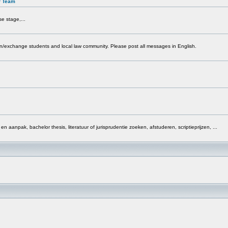
r Team
e stage,...
ign/exchange students and local law community. Please post all messages in English.
 en aanpak, bachelor thesis, literatuur of jurisprudentie zoeken, afstuderen, scriptieprijzen, ...