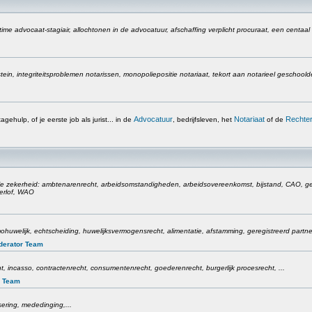
time advocaat-stagiair, allochtonen in de advocatuur, afschaffing verplicht procuraat, een centaal
in, integriteitsproblemen notarissen, monopoliepositie notariaat, tekort aan notarieel geschoolde j
Advocatuur
Notariaat
Rechter
tagehulp, of je eerste job als jurist... in de
, bedrijfsleven, het
of de
e zekerheid: ambtenarenrecht, arbeidsomstandigheden, arbeidsovereenkomst, bijstand, CAO, gel
erlof, WAO
omohuwelijk, echtscheiding, huwelijksvermogensrecht, alimentatie, afstamming, geregistreerd partn
derator Team
t, incasso, contractenrecht, consumentenrecht, goederenrecht, burgerlijk procesrecht, ...
r Team
sering, mededinging,...