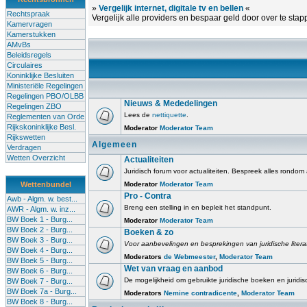
»
Vergelijk internet, digitale tv en bellen
«
Rechtspraak
Vergelijk alle providers en bespaar geld door over te stap
Kamervragen
Kamerstukken
AMvBs
Beleidsregels
Circulaires
Koninklijke Besluiten
Ministeriële Regelingen
Regelingen PBO/OLBB
Nieuws & Mededelingen
Regelingen ZBO
Lees de
nettiquette
.
Reglementen van Orde
Rijkskoninklijke Besl.
Moderator
Moderator Team
Rijkswetten
Algemeen
Verdragen
Wetten Overzicht
Actualiteiten
Juridisch forum voor actualiteiten. Bespreek alles rondom
Wettenbundel
Moderator
Moderator Team
Pro - Contra
Awb - Algm. w. best...
Breng een stelling in en bepleit het standpunt.
AWR - Algm. w. inz...
BW Boek 1 - Burg...
Moderator
Moderator Team
BW Boek 2 - Burg...
Boeken & zo
BW Boek 3 - Burg...
Voor aanbevelingen en besprekingen van juridische literatu
BW Boek 4 - Burg...
Moderators
de Webmeester
,
Moderator Team
BW Boek 5 - Burg...
Wet van vraag en aanbod
BW Boek 6 - Burg...
De mogelijkheid om gebruikte juridische boeken en juridi
BW Boek 7 - Burg...
BW Boek 7a - Burg...
Moderators
Nemine contradicente
,
Moderator Team
BW Boek 8 - Burg...