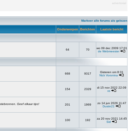
advertorial
Markeer alle forums als gelezen
Onderwerpen
Berichten
Laatste bericht
wo 09 dec 2009 17:01
64
70
de Webmeester
Gisteren om 8:31
668
9317
Nick Voronina
di 15 nov 2022 22:09
154
2329
xs
zo 14 jun 2026 11:47
atiebronnen. Geef elkaar tips!
201
1969
Dustin21
za 20 nov 2021 14:45
100
192
Sid