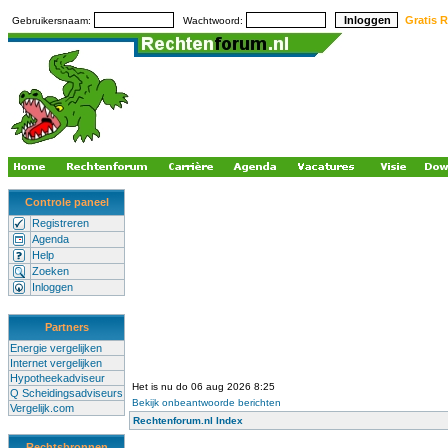
Gratis R
Gebruikersnaam:
Wachtwoord:
Controle paneel
Registreren
Agenda
Help
Zoeken
Inloggen
Partners
Energie vergelijken
Internet vergelijken
Hypotheekadviseur
Het is nu do 06 aug 2026 8:25
Q Scheidingsadviseurs
Bekijk onbeantwoorde berichten
Vergelijk.com
Rechtenforum.nl Index
Rechtsbronnen