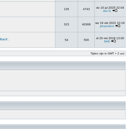
do 10 jul 2025 22:04
135
4743
Jan D.
wo 19 okt 2022 10:16
315
40369
johannbnn
di 20 mrt 2018 13:00
dback
'.
54
500
SiriS
Tijden zijn in GMT + 2 uur