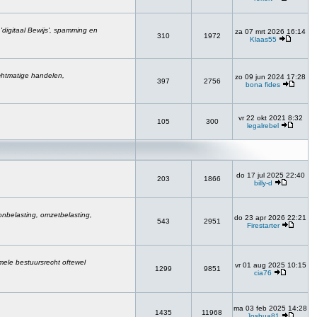
, 'digitaal Bewijs', spamming en
za 07 mrt 2026 16:14
310
1972
Klaas55
chtmatige handelen,
zo 09 jun 2024 17:28
397
2756
bona fides
vr 22 okt 2021 8:32
105
300
legalrebel
do 17 jul 2025 22:40
203
1866
billy-d
onbelasting, omzetbelasting,
do 23 apr 2026 22:21
543
2951
Firestarter
rmele bestuursrecht oftewel
vr 01 aug 2025 10:15
1299
9851
cia76
ma 03 feb 2025 14:28
1435
11968
Joshua81