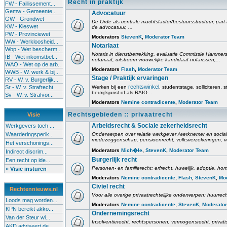
Recht in praktijk
FW - Faillissement...
Gemw - Gemeente...
Advocatuur
GW - Grondwet
De Orde als centrale machtsfactor/bestuursstructuur, part-
KW - Kieswet
de advocatuur, ...
PW - Provinciewet
Moderators
StevenK
,
Moderator Team
WW - Werkloosheid...
Notariaat
Wbp - Wet bescherm...
Notaris in dienstbetrekking, evaluatie Commissie Hammerste
IB - Wet inkomstbel...
notariaat, uitstroom vrouwelijke kandidaat-notarissen,...
WAO - Wet op de arb..
Moderators
Flash
,
Moderator Team
WWB - W. werk & bij...
Stage / Praktijk ervaringen
RV - W. v. Burgerlijk...
rechtswinkel
Sr - W. v. Strafrecht
Werken bij een
, studentstage, solliciteren, s
bedrijfsjurist of als RAIO...
Sv - W. v. Strafvor...
Moderators
Nemine contradicente
,
Moderator Team
Rechtsgebieden :: privaatrecht
Visie
Arbeidsrecht & Sociale zekerheidsrecht
Werkgevers toch ...
Waarderingsperik...
Onderwerpen over relatie werkgever /werknemer en social
medezeggenschap, pensioenrecht, volksverzekeringen, v
Het verschonings...
Moderators
Mich�le
,
StevenK
,
Moderator Team
Indirect discrim...
Burgerlijk recht
Een recht op ide...
Personen- en familierecht: erfrecht, huwelijk, adoptie, h
» Visie insturen
Moderators
Nemine contradicente
,
Flash
,
StevenK
,
Mo
Civiel recht
Rechtennieuws.nl
Voor alle overige privaatrechtelijke onderwerpen: huurrech
Loods mag worden...
Moderators
Nemine contradicente
,
StevenK
,
Moderato
KPN bereikt akko...
Ondernemingsrecht
Van der Steur wi...
Insolventierecht, rechtspersonen, vermogensrecht, privati
AKD adviseert de...