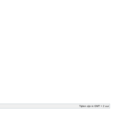
Tijden zijn in GMT + 2 uur