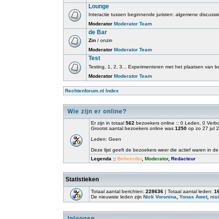
Lounge
Interactie tussen beginnende juristen: algemene discussi
Moderator
Moderator Team
de Bar
Zin
/ onzin
Moderator
Moderator Team
Test
Testing, 1, 2, 3... Experimenteren met het plaatsen van beri
Moderator
Moderator Team
Rechtenforum.nl Index
Wie zijn er online?
Er zijn in totaal
562
bezoekers online :: 0 Leden, 0 Ver
Grootst aantal bezoekers online was
1250
op zo 27 jul 
Leden: Geen
Deze lijst geeft de bezoekers weer die actief waren in de
Legenda ::
Beheerder
,
Moderator
,
Redacteur
Statistieken
Totaal aantal berichten:
228636
| Totaal aantal leden:
1
De nieuwste leden zijn
Nick Voronina
,
Yonas Awet
,
nisi
Inloggen