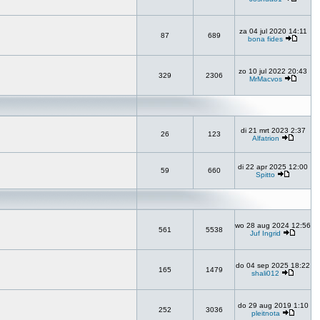
za 04 jul 2020 14:11
87
689
bona fides
zo 10 jul 2022 20:43
329
2306
MrMacvos
di 21 mrt 2023 2:37
26
123
Alfatrion
di 22 apr 2025 12:00
59
660
Spitto
wo 28 aug 2024 12:56
561
5538
Juf Ingrid
do 04 sep 2025 18:22
165
1479
shali012
do 29 aug 2019 1:10
252
3036
pleitnota