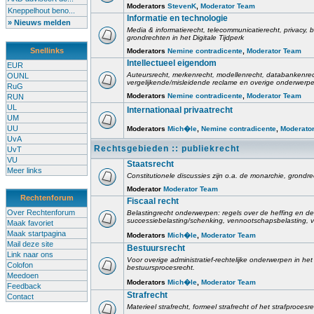
Moderators
StevenK
,
Moderator Team
Kneppelhout beno...
Informatie en technologie
» Nieuws melden
Media & informatierecht, telecommunicatierecht, privacy
grondrechten in het Digitale Tijdperk
Snellinks
Moderators
Nemine contradicente
,
Moderator Team
Intellectueel eigendom
EUR
Auteursrecht, merkenrecht, modellenrecht, databankenre
OUNL
vergelijkende/misleidende reclame en overige onderwerpe
RuG
Moderators
Nemine contradicente
,
Moderator Team
RUN
UL
Internationaal privaatrecht
UM
UU
Moderators
Mich�le
,
Nemine contradicente
,
Moderato
UvA
Rechtsgebieden :: publiekrecht
UvT
VU
Staatsrecht
Meer links
Constitutionele discussies zijn o.a. de monarchie, grondrech
Moderator
Moderator Team
Rechtenforum
Fiscaal recht
Over Rechtenforum
Belastingrecht onderwerpen: regels over de heffing en de 
successiebelasting/schenking, vennootschapsbelasting, v
Maak favoriet
Maak startpagina
Moderators
Mich�le
,
Moderator Team
Mail deze site
Bestuursrecht
Link naar ons
Voor overige administratief-rechtelijke onderwerpen in he
Colofon
bestuursprocesrecht.
Meedoen
Moderators
Mich�le
,
Moderator Team
Feedback
Strafrecht
Contact
Materieel strafrecht, formeel strafrecht of het strafprocesr