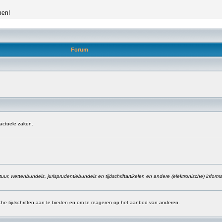
pen!
Forum
 actuele zaken.
ur, wettenbundels, jurisprudentiebundels en tijdschriftartikelen en andere (elektronische) inform
sche tijdschriften aan te bieden en om te reageren op het aanbod van anderen.