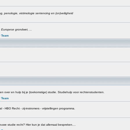
cing, penologie, victimologie sentencing en (on)veiligheid
 Europese grondwet, ...
r Team
n over en hulp bij je (toekomstige) studie. Studiehulp voor rechtenstudenten.
r Team
l - HBO Recht - zij-instromers - vrijstellingen programma.
euwe studie recht? Hier kun je dat allemaal bespreken....