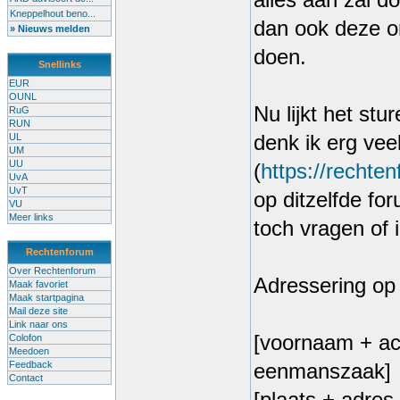
alles aan zal d
Kneppelhout beno...
dan ook deze o
» Nieuws melden
doen.
Snellinks
EUR
OUNL
Nu lijkt het st
RuG
RUN
UL
denk ik erg vee
UM
UU
(
https://rechte
UvA
UvT
op ditzelfde for
VU
Meer links
toch vragen of 
Rechtenforum
Over Rechtenforum
Adressering op
Maak favoriet
Maak startpagina
Mail deze site
Link naar ons
[voornaam + ac
Colofon
Meedoen
Feedback
eenmanszaak]
Contact