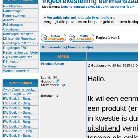
Ingebrekestelling eenmansza
Rechtspraak
Moderators:
Nemine contradicente
,
StevenK
,
Moderator Team
Kamervragen
Kamerstukken
»
Vergelijk internet, digitale tv en bellen
«
AMvBs
Vergelijk alle providers en bespaar geld door over te st
Beleidsregels
Circulaires
Koninklijke Besluiten
Pagina
1
van
1
Ministeriële Regelingen
Regelingen PBO/OLBB
Printvriendelijk
|
E-mail vriend(in)
Regelingen ZBO
Reglementen van Orde
Auteur
Rijkskoninklijke Besl.
Rijkswetten
PreciezeSmurf
Geplaatst
: wo 26 feb 2025 10:5
Verdragen
Wetten Overzicht
Hallo,
Leeftijd: 54
Geslacht:
Wettenbundel
Sterrenbeeld:
Awb - Algm. w. best...
AWR - Algm. w. inz...
Berichten: 1
Ik wil een eenm
BW Boek 1 - Burg...
BW Boek 2 - Burg...
een produkt (er
BW Boek 3 - Burg...
BW Boek 4 - Burg...
in kwestie is du
BW Boek 5 - Burg...
BW Boek 6 - Burg...
uitsluitend
verni
BW Boek 7 - Burg...
BW Boek 7a - Burg...
BW Boek 8 - Burg...