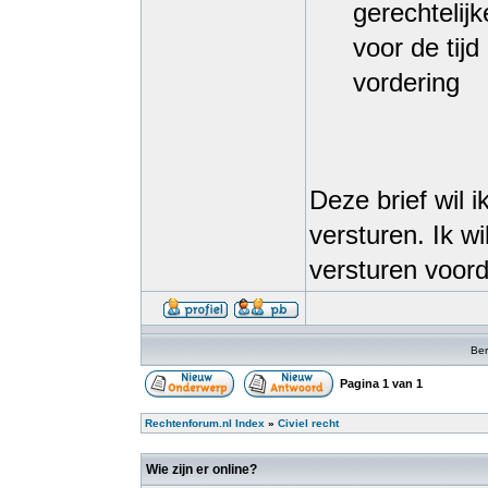
gerechtelij
voor de tij
vordering
Deze brief wil 
versturen. Ik w
versturen voor
Ber
Pagina
1
van
1
Rechtenforum.nl Index
»
Civiel recht
Wie zijn er online?