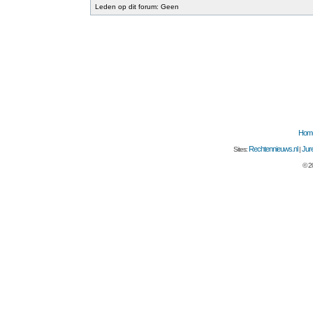
Leden op dit forum: Geen
Hom
Rechtennieuws.nl
Jure
Sites:
|
© 2