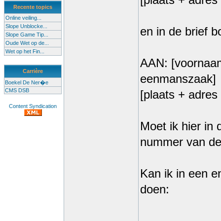
[plaats + adre
Recente topics
Online veiling...
Slope Unblocke...
en in de brief 
Slope Game Tip...
Oude Wet op de...
Wet op het Fin...
AAN: [voornaam
Carrière
eenmanszaak]
Boekel De Ner�e
CMS DSB
[plaats + adre
Content Syndication
Moet ik hier i
nummer van de 
Kan ik in een en
doen: