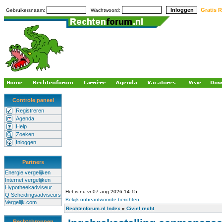
Gratis R
Gebruikersnaam:
Wachtwoord:
Controle paneel
Registreren
Agenda
Help
Zoeken
Inloggen
Partners
Energie vergelijken
Internet vergelijken
Hypotheekadviseur
Het is nu vr 07 aug 2026 14:15
Q Scheidingsadviseurs
Bekijk onbeantwoorde berichten
Vergelijk.com
Rechtenforum.nl Index
»
Civiel recht
Rechtsbronnen