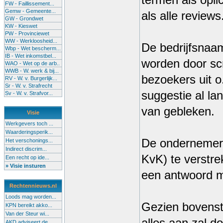
termen als opli
FW - Faillissement...
Gemw - Gemeente...
als alle reviews
GW - Grondwet
KW - Kieswet
PW - Provinciewet
WW - Werkloosheid...
De bedrijfsnaa
Wbp - Wet bescherm...
IB - Wet inkomstbel...
worden door scr
WAO - Wet op de arb..
WWB - W. werk & bij...
bezoekers uit o
RV - W. v. Burgerlijk...
Sr - W. v. Strafrecht
suggestie al la
Sv - W. v. Strafvor...
van gebleken.
Visie
Werkgevers toch ...
Waarderingsperik...
De ondernemer w
Het verschonings...
Indirect discrim...
KvK) te verstr
Een recht op ide...
» Visie insturen
een antwoord m
Rechtennieuws.nl
Loods mag worden...
Gezien bovensta
KPN bereikt akko...
Van der Steur wi...
AKD adviseert de...