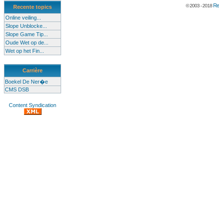
Re
© 2003 - 2018
Recente topics
Online veiling...
Slope Unblocke...
Slope Game Tip...
Oude Wet op de...
Wet op het Fin...
Carrière
Boekel De Ner�e
CMS DSB
Content Syndication