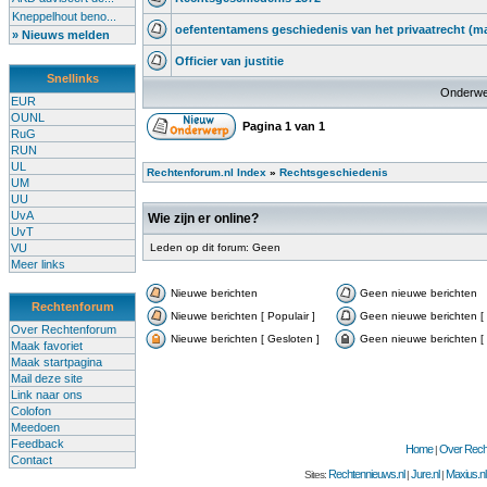
Kneppelhout beno...
oefententamens geschiedenis van het privaatrecht (m
» Nieuws melden
Officier van justitie
Snellinks
Onderwe
EUR
OUNL
Pagina
1
van
1
RuG
RUN
UL
Rechtenforum.nl Index
»
Rechtsgeschiedenis
UM
UU
UvA
Wie zijn er online?
UvT
VU
Leden op dit forum: Geen
Meer links
Nieuwe berichten
Geen nieuwe berichten
Rechtenforum
Nieuwe berichten [ Populair ]
Geen nieuwe berichten [ 
Over Rechtenforum
Nieuwe berichten [ Gesloten ]
Geen nieuwe berichten [ 
Maak favoriet
Maak startpagina
Mail deze site
Link naar ons
Colofon
Meedoen
Feedback
Home
Over Recht
|
Contact
Rechtennieuws.nl
Jure.nl
Maxius.nl
Sites:
|
|