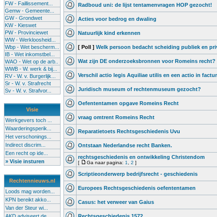
FW - Faillissement...
Radboud uni: de lijst tentamenvragen HOP gezocht!
Gemw - Gemeente...
GW - Grondwet
Acties voor bedrog en dwaling
KW - Kieswet
PW - Provinciewet
Natuurlijk kind erkennen
WW - Werkloosheid...
Wbp - Wet bescherm...
[ Poll ]
Welk persoon bedacht scheiding publiek en pri
IB - Wet inkomstbel...
Wat zijn DE onderzoeksbronnen voor Romeins recht?
WAO - Wet op de arb..
WWB - W. werk & bij...
Verschil actio legis Aquiliae utilis en een actio in fact
RV - W. v. Burgerlijk...
Sr - W. v. Strafrecht
Juridisch museum of rechtenmuseum gezocht?
Sv - W. v. Strafvor...
Oefententamen opgave Romeins Recht
Visie
vraag omtrent Romeins Recht
Werkgevers toch ...
Waarderingsperik...
Reparatietoets Rechtsgeschiedenis Uvu
Het verschonings...
Indirect discrim...
Ontstaan Nederlandse recht Banken.
Een recht op ide...
rechtsgeschiedenis en ontwikkeling Christendom
» Visie insturen
[
Ga naar pagina:
1
,
2
]
Scriptieonderwerp bedrijfsrecht - geschiedenis
Rechtennieuws.nl
Europees Rechtsgeschiedenis oefententamen
Loods mag worden...
KPN bereikt akko...
Casus: het verweer van Gaius
Van der Steur wi...
AKD adviseert de...
Rechtsgeschiedenis 1572