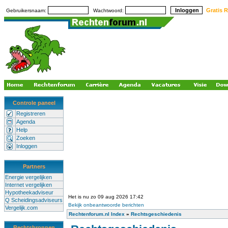
Gratis R
Gebruikersnaam:
Wachtwoord:
Controle paneel
Registreren
Agenda
Help
Zoeken
Inloggen
Partners
Energie vergelijken
Internet vergelijken
Hypotheekadviseur
Het is nu zo 09 aug 2026 17:42
Q Scheidingsadviseurs
Bekijk onbeantwoorde berichten
Vergelijk.com
Rechtenforum.nl Index
»
Rechtsgeschiedenis
Rechtsbronnen