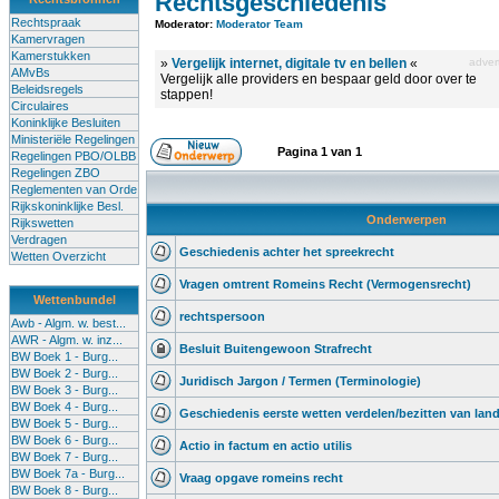
Rechtsgeschiedenis
Rechtspraak
Moderator:
Moderator Team
Kamervragen
Kamerstukken
»
Vergelijk internet, digitale tv en bellen
«
advert
AMvBs
Vergelijk alle providers en bespaar geld door over te
Beleidsregels
stappen!
Circulaires
Koninklijke Besluiten
Ministeriële Regelingen
Pagina
1
van
1
Regelingen PBO/OLBB
Regelingen ZBO
Reglementen van Orde
Rijkskoninklijke Besl.
Onderwerpen
Rijkswetten
Verdragen
Geschiedenis achter het spreekrecht
Wetten Overzicht
Vragen omtrent Romeins Recht (Vermogensrecht)
Wettenbundel
rechtspersoon
Awb - Algm. w. best...
AWR - Algm. w. inz...
Besluit Buitengewoon Strafrecht
BW Boek 1 - Burg...
BW Boek 2 - Burg...
Juridisch Jargon / Termen (Terminologie)
BW Boek 3 - Burg...
BW Boek 4 - Burg...
Geschiedenis eerste wetten verdelen/bezitten van lan
BW Boek 5 - Burg...
BW Boek 6 - Burg...
Actio in factum en actio utilis
BW Boek 7 - Burg...
BW Boek 7a - Burg...
Vraag opgave romeins recht
BW Boek 8 - Burg...