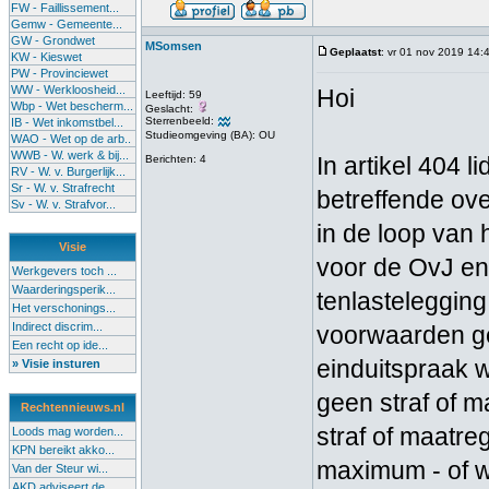
FW - Faillissement...
Gemw - Gemeente...
GW - Grondwet
MSomsen
Geplaatst
: vr 01 nov 2019 14:
KW - Kieswet
PW - Provinciewet
WW - Werkloosheid...
Hoi
Leeftijd: 59
Wbp - Wet bescherm...
Geslacht:
Sterrenbeeld:
IB - Wet inkomstbel...
Studieomgeving (BA): OU
WAO - Wet op de arb..
WWB - W. werk & bij...
In artikel 404 
Berichten: 4
RV - W. v. Burgerlijk...
Sr - W. v. Strafrecht
betreffende ove
Sv - W. v. Strafvor...
in de loop van
Visie
voor de OvJ en
Werkgevers toch ...
Waarderingsperik...
tenlastelegging
Het verschonings...
Indirect discrim...
voorwaarden ge
Een recht op ide...
einduitspraak w
» Visie insturen
geen straf of 
Rechtennieuws.nl
straf of maatr
Loods mag worden...
KPN bereikt akko...
maximum - of w
Van der Steur wi...
AKD adviseert de...