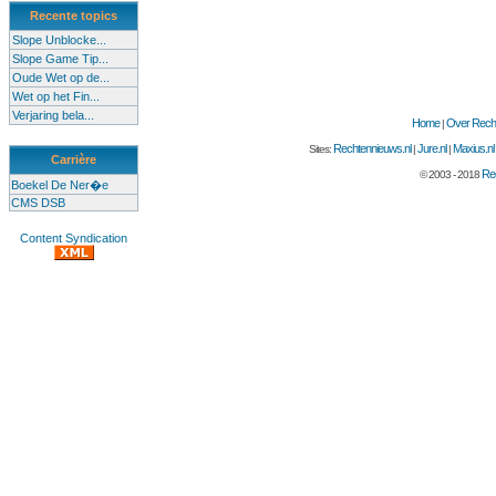
Recente topics
Slope Unblocke...
Slope Game Tip...
Oude Wet op de...
Wet op het Fin...
Verjaring bela...
Home
Over Recht
|
Rechtennieuws.nl
Jure.nl
Maxius.nl
Sites:
|
|
Carrière
Rec
© 2003 - 2018
Boekel De Ner�e
CMS DSB
Content Syndication