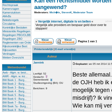
Kan een rechtsmiddel worden
Rechtspraak
aangewend?
Kamervragen
Kamerstukken
Moderators:
Mich�le
,
StevenK
,
Moderator Team
AMvBs
Beleidsregels
»
Vergelijk internet, digitale tv en bellen
«
advert
Circulaires
Vergelijk alle providers en bespaar geld door over te
Koninklijke Besluiten
stappen!
Ministeriële Regelingen
Regelingen PBO/OLBB
Regelingen ZBO
Pagina
1
van
1
Reglementen van Orde
Rijkskoninklijke Besl.
Printvriendelijk
|
E-mail vriend(in)
Rijkswetten
Verdragen
Auteur
Wetten Overzicht
Jannink
Geplaatst
: wo 05 mrt 2014 11:
Wettenbundel
Awb - Algm. w. best...
Beste allemaal.
Leeftijd: 52
AWR - Algm. w. inz...
Geslacht:
Sterrenbeeld:
BW Boek 1 - Burg...
de OJH heb ik 
Studieomgeving (BA): OU
BW Boek 2 - Burg...
BW Boek 3 - Burg...
mogelijk tegen
Berichten: 9
BW Boek 4 - Burg...
BW Boek 5 - Burg...
misdrijf)? Ik v
BW Boek 6 - Burg...
BW Boek 7 - Burg...
Wie kan mij ve
BW Boek 7a - Burg...
BW Boek 8 - Burg...