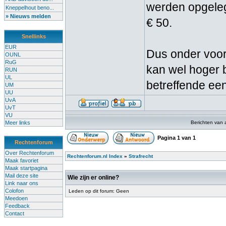
werden opgeleg
Kneppelhout beno...
» Nieuws melden
€ 50.
Snellinks
EUR
Dus onder voorw
OUNL
RuG
kan wel hoger 
RUN
UL
betreffende een
UM
UU
UvA
UvT
VU
Meer links
Berichten van 
Pagina
1
van
1
Rechtenforum
Over Rechtenforum
Rechtenforum.nl Index
»
Strafrecht
Maak favoriet
Maak startpagina
Mail deze site
Wie zijn er online?
Link naar ons
Colofon
Leden op dit forum: Geen
Meedoen
Feedback
Contact