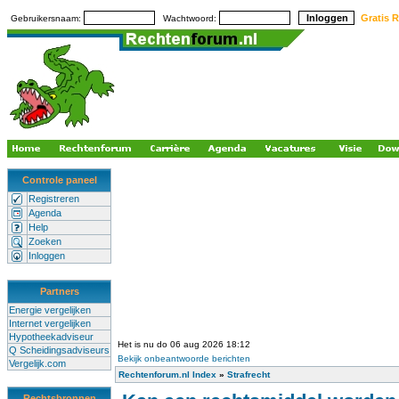
Gratis R
Gebruikersnaam:
Wachtwoord:
Controle paneel
Registreren
Agenda
Help
Zoeken
Inloggen
Partners
Energie vergelijken
Internet vergelijken
Hypotheekadviseur
Het is nu do 06 aug 2026 18:12
Q Scheidingsadviseurs
Bekijk onbeantwoorde berichten
Vergelijk.com
Rechtenforum.nl Index
»
Strafrecht
Rechtsbronnen