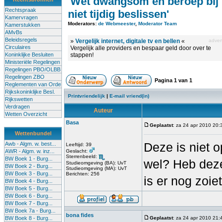
'Wet dwangsom en beroep bij
Rechtspraak
niet tijdig beslissen'
Kamervragen
Moderators:
de Webmeester
,
Moderator Team
Kamerstukken
AMvBs
Beleidsregels
»
Vergelijk internet, digitale tv en bellen
«
advert
Circulaires
Vergelijk alle providers en bespaar geld door over te
Koninklijke Besluiten
stappen!
Ministeriële Regelingen
Regelingen PBO/OLBB
Regelingen ZBO
Pagina
1
van
1
Reglementen van Orde
Rijkskoninklijke Besl.
Printvriendelijk
|
E-mail vriend(in)
Rijkswetten
Verdragen
Auteur
Wetten Overzicht
Basa
Geplaatst
: za 24 apr 2010 20:
Wettenbundel
Deze is niet 
Awb - Algm. w. best...
Leeftijd: 39
AWR - Algm. w. inz...
Geslacht:
Sterrenbeeld:
BW Boek 1 - Burg...
wel? Heb deze
Studieomgeving (BA): UvT
BW Boek 2 - Burg...
Studieomgeving (MA): UvT
BW Boek 3 - Burg...
Berichten: 256
is er nog zoiet
BW Boek 4 - Burg...
BW Boek 5 - Burg...
BW Boek 6 - Burg...
BW Boek 7 - Burg...
BW Boek 7a - Burg...
bona fides
BW Boek 8 - Burg...
Geplaatst
: za 24 apr 2010 21: