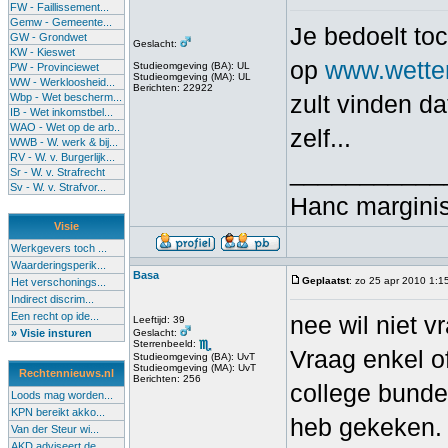
FW - Faillissement...
Gemw - Gemeente...
Je bedoelt toc
GW - Grondwet
Geslacht:
KW - Kieswet
op
www.wette
Studieomgeving (BA): UL
PW - Provinciewet
Studieomgeving (MA): UL
WW - Werkloosheid...
Berichten: 22922
zult vinden da
Wbp - Wet bescherm...
IB - Wet inkomstbel...
WAO - Wet op de arb..
zelf...
WWB - W. werk & bij...
RV - W. v. Burgerlijk...
___________
Sr - W. v. Strafrecht
Sv - W. v. Strafvor...
Hanc marginis
Visie
Werkgevers toch ...
Waarderingsperik...
Basa
Geplaatst
: zo 25 apr 2010 1:1
Het verschonings...
Indirect discrim...
Een recht op ide...
nee wil niet v
Leeftijd: 39
» Visie insturen
Geslacht:
Sterrenbeeld:
Vraag enkel o
Studieomgeving (BA): UvT
Studieomgeving (MA): UvT
Rechtennieuws.nl
Berichten: 256
college bunde
Loods mag worden...
KPN bereikt akko...
heb gekeken. M
Van der Steur wi...
AKD adviseert de...