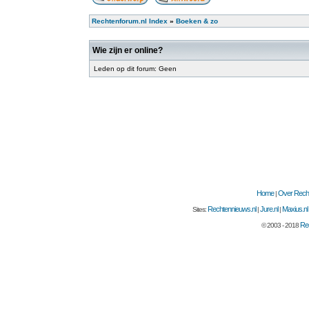
Rechtenforum.nl Index
»
Boeken & zo
Wie zijn er online?
Leden op dit forum: Geen
Home
Over Recht
|
Rechtennieuws.nl
Jure.nl
Maxius.nl
Sites:
|
|
Rec
© 2003 - 2018