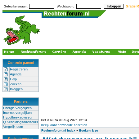
Gratis R
Gebruikersnaam:
Wachtwoord:
Controle paneel
Registreren
Agenda
Help
Zoeken
Inloggen
Partners
Energie vergelijken
Internet vergelijken
Hypotheekadviseur
Het is nu zo 09 aug 2026 15:13
Q Scheidingsadviseurs
Bekijk onbeantwoorde berichten
Vergelijk.com
Rechtenforum.nl Index
»
Boeken & zo
Rechtsbronnen