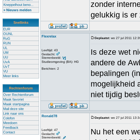
zonder intern
Kneppelhout beno...
» Nieuws melden
gelukkig is er 
Snellinks
EUR
OUNL
Flexrelax
Geplaatst
: wo 27 jul 2011 12:3
RuG
RUN
UL
Is deze wet n
Leeftijd: 43
UM
Geslacht:
UU
Sterrenbeeld:
andere de Aw
UvA
Studieomgeving (BA): HG
UvT
Berichten: 2
bepalingen (i
VU
Meer links
mogelijkheid 
Rechtenforum
niet tijdig besl
Over Rechtenforum
Maak favoriet
Maak startpagina
Mail deze site
Link naar ons
Ronald78
Geplaatst
: wo 27 jul 2011 13:3
Colofon
Meedoen
Feedback
Nu het een we
Leeftijd: 47
Contact
Geslacht:
Sterrenbeeld: