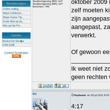
oktober 2009 i
Studieomgeving (BA): UvT
Recente topics
Studieomgeving (MA): UvT
Berichten: 796
zelf moeten k
Online veiling...
Slope Unblocke...
zijn aangepas
Slope Game Tip...
Oude Wet op de...
aangepast, zal
Wet op het Fin...
verwerkt.
Carrière
Boekel De Ner�e
CMS DSB
Of gewoon een
Content Syndication
___________
Ik weet niet z
geen rechten 
BG
Geplaatst
: do 28 jul 2011 8:03
4:17