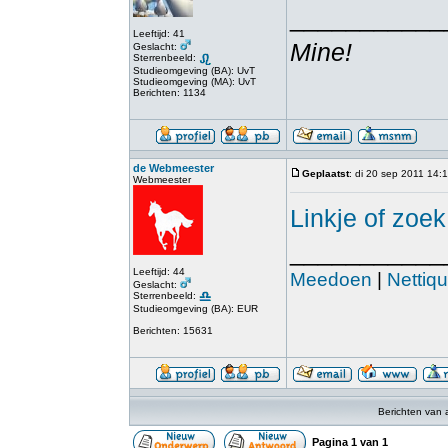
___________
Leeftijd: 41
Mine!
Geslacht:
Sterrenbeeld:
Studieomgeving (BA): UvT
Studieomgeving (MA): UvT
Berichten: 1134
de Webmeester
Geplaatst
: di 20 sep 2011 14:
Webmeester
Linkje of zo
___________
Leeftijd: 44
Meedoen
|
Nettiqu
Geslacht:
Sterrenbeeld:
Studieomgeving (BA): EUR
Berichten: 15631
Berichten van 
Pagina
1
van
1