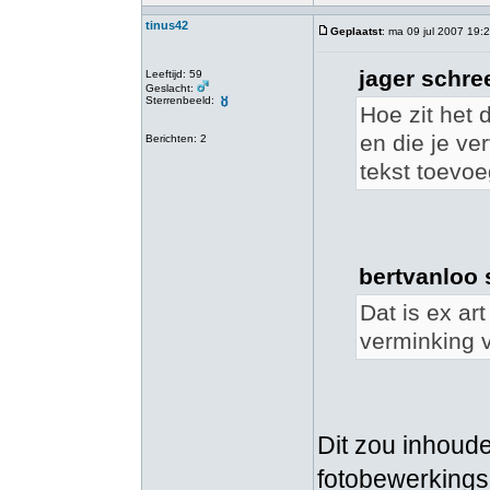
tinus42
Geplaatst
: ma 09 jul 2007 19:
jager schree
Leeftijd: 59
Geslacht:
Sterrenbeeld:
Hoe zit het d
en die je ve
Berichten: 2
tekst toevoe
bertvanloo 
Dat is ex ar
verminking v
Dit zou inhoude
fotobewerkings