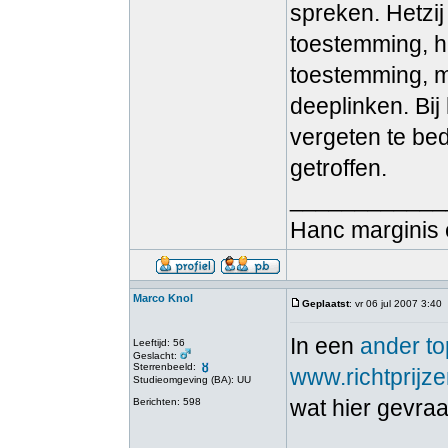
spreken. Hetzij
toestemming, he
toestemming, m
deeplinken. Bij
vergeten te be
getroffen.
____________
Hanc marginis 
Marco Knol
Geplaatst
: vr 06 jul 2007 3:40
In een
ander to
Leeftijd: 56
Geslacht:
Sterrenbeeld:
www.richtprijze
Studieomgeving (BA): UU
wat hier gevra
Berichten: 598