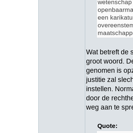
wetenschap 
openbaarmak
een karikatu
overeenstem
maatschappel
Wat betreft de 
groot woord. De
genomen is opz
justitie zal sle
instellen. Nor
door de rechth
weg aan te spr
Quote: