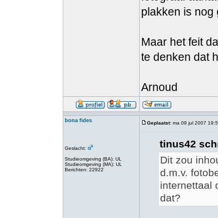
plakken is nog 
Maar het feit da
te denken dat he
Arnoud
bona fides
Geplaatst
: ma 09 jul 2007 19:
tinus42 sch
Geslacht:
Dit zou inho
Studieomgeving (BA): UL
Studieomgeving (MA): UL
Berichten: 22922
d.m.v. foto
internettaal
dat?