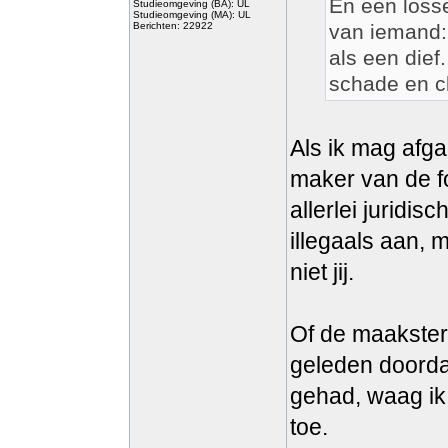
En een loss
Studieomgeving (BA): UL
Studieomgeving (MA): UL
Berichten: 22922
van iemand: 
als een dief
schade en cl
Als ik mag afga
maker van de fo
allerlei juridis
illegaals aan, 
niet jij.
Of de maakster 
geleden doorda
gehad, waag ik 
toe.