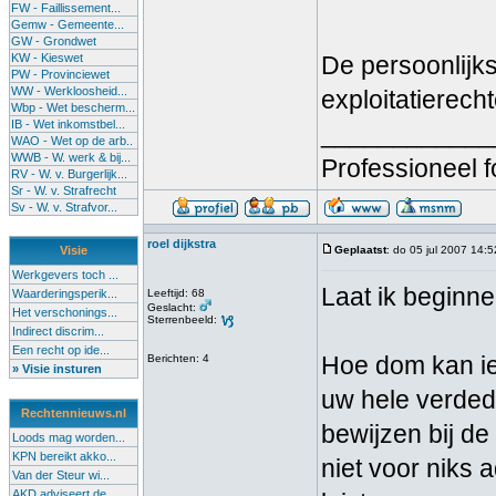
FW - Faillissement...
Gemw - Gemeente...
GW - Grondwet
KW - Kieswet
De persoonlijk
PW - Provinciewet
WW - Werkloosheid...
exploitatierech
Wbp - Wet bescherm...
IB - Wet inkomstbel...
____________
WAO - Wet op de arb..
WWB - W. werk & bij...
Professioneel 
RV - W. v. Burgerlijk...
Sr - W. v. Strafrecht
Sv - W. v. Strafvor...
roel dijkstra
Visie
Geplaatst
: do 05 jul 2007 14:5
Werkgevers toch ...
Laat ik begin
Waarderingsperik...
Leeftijd: 68
Geslacht:
Het verschonings...
Sterrenbeeld:
Indirect discrim...
Een recht op ide...
Hoe dom kan iem
Berichten: 4
» Visie insturen
uw hele verdedi
Rechtennieuws.nl
bewijzen bij de
Loods mag worden...
KPN bereikt akko...
niet voor niks
Van der Steur wi...
AKD adviseert de...