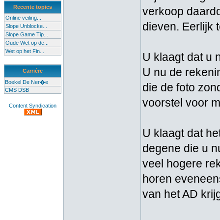
Recente topics
verkoop daardoo
Online veiling...
dieven. Eerlijk 
Slope Unblocke...
Slope Game Tip...
Oude Wet op de...
Wet op het Fin...
U klaagt dat u 
U nu de rekening
Carrière
Boekel De Ner�e
die de foto zon
CMS DSB
voorstel voor m
Content Syndication
U klaagt dat h
degene die u nu
veel hogere rek
horen eveneens
van het AD krijg