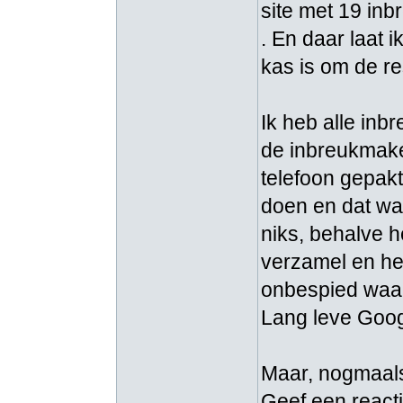
site met 19 in
. En daar laat 
kas is om de re
Ik heb alle in
de inbreukmake
telefoon gepak
doen en dat w
niks, behalve h
verzamel en het
onbespied waa
Lang leve Goog
Maar, nogmaals
Geef een reacti