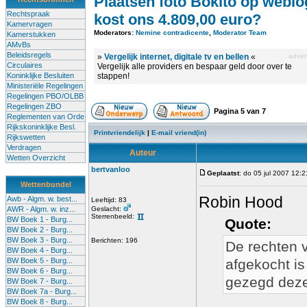
Plaatsen foto Bokito op weblo
Rechtspraak
kost ons 4.809,00 euro?
Kamervragen
Moderators:
Nemine contradicente
,
Moderator Team
Kamerstukken
AMvBs
Beleidsregels
»
Vergelijk internet, digitale tv en bellen
«
advert
Circulaires
Vergelijk alle providers en bespaar geld door over te
Koninklijke Besluiten
stappen!
Ministeriële Regelingen
Regelingen PBO/OLBB
Regelingen ZBO
Pagina
5
van
7
Reglementen van Orde
Rijkskoninklijke Besl.
Printvriendelijk
|
E-mail vriend(in)
Rijkswetten
Verdragen
Auteur
Wetten Overzicht
bertvanloo
Geplaatst
: do 05 jul 2007 12:2
Wettenbundel
Robin Hood
Awb - Algm. w. best...
Leeftijd: 83
AWR - Algm. w. inz...
Geslacht:
Sterrenbeeld:
BW Boek 1 - Burg...
Quote:
BW Boek 2 - Burg...
BW Boek 3 - Burg...
Berichten: 196
De rechten v
BW Boek 4 - Burg...
BW Boek 5 - Burg...
afgekocht is 
BW Boek 6 - Burg...
gezegd dez
BW Boek 7 - Burg...
BW Boek 7a - Burg...
BW Boek 8 - Burg...