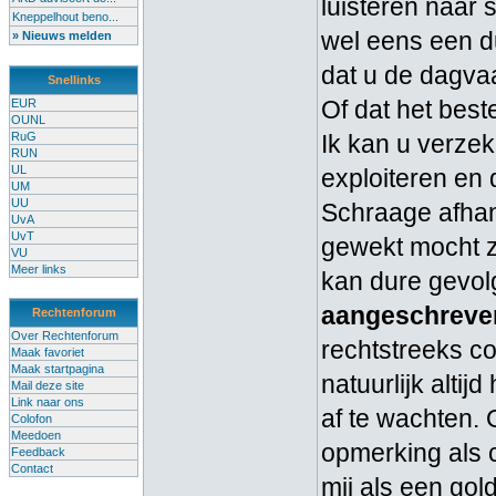
luisteren naar
Kneppelhout beno...
wel eens een d
» Nieuws melden
dat u de dagvaa
Snellinks
Of dat het best
EUR
OUNL
RuG
Ik kan u verzek
RUN
UL
exploiteren en 
UM
UU
Schraage afhan
UvA
UvT
gewekt mocht zi
VU
Meer links
kan dure gevol
aangeschreve
Rechtenforum
Over Rechtenforum
rechtstreeks c
Maak favoriet
Maak startpagina
natuurlijk alti
Mail deze site
Link naar ons
af te wachten. O
Colofon
Meedoen
opmerking als 
Feedback
Contact
mij als een gold