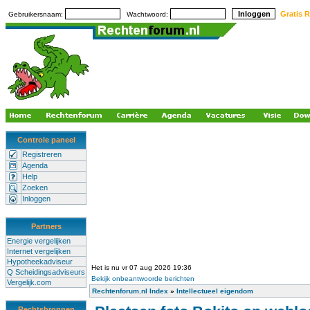
Gratis R
Gebruikersnaam:
Wachtwoord:
Controle paneel
Registreren
Agenda
Help
Zoeken
Inloggen
Partners
Energie vergelijken
Internet vergelijken
Hypotheekadviseur
Het is nu vr 07 aug 2026 19:36
Q Scheidingsadviseurs
Bekijk onbeantwoorde berichten
Vergelijk.com
Rechtenforum.nl Index
»
Intellectueel eigendom
Rechtsbronnen