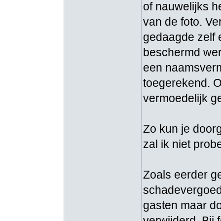
of nauwelijks 
van de foto. V
gedaagde zelf e
beschermd werk
een naamsverme
toegerekend. 
vermoedelijk g
Zo kun je door
zal ik niet pro
Zoals eerder ge
schadevergoedin
gasten maar do
verwijderd. Bij