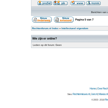
Berichten van 
Pagina
5
van
7
Rechtenforum.nl Index
»
Intellectueel eigendom
Wie zijn er online?
Leden op dit forum: Geen
Home
Over Recht
|
Rechtennieuws.nl
Jure.nl
Maxius.nl
Sites:
|
|
Rec
© 2003 - 2018