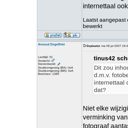
internettaal oo
Laatst aangepast d
bewerkt
Arnoud Engelfriet
Geplaatst
: ma 09 jul 2007 19:
tinus42 sch
Leeftijd: 51
Geslacht:
Sterrenbeeld:
Dit zou inho
Studieomgeving (BA): UvA
Studieomgeving (MA): UvA
d.m.v. foto
Berichten: 1385
internettaal
dat?
Niet elke wijzi
verminking van 
fotograaf aanta