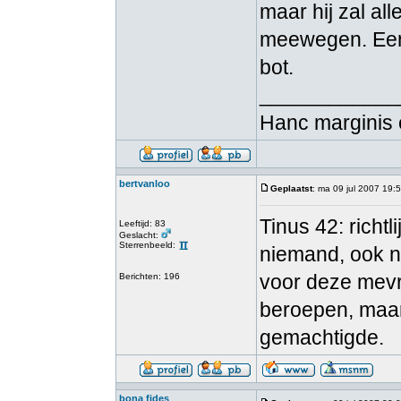
maar hij zal a
meewegen. Een e
bot.
____________
Hanc marginis 
bertvanloo
Geplaatst
: ma 09 jul 2007 19:
Tinus 42: richtl
Leeftijd: 83
Geslacht:
Sterrenbeeld:
niemand, ook ni
voor deze mevro
Berichten: 196
beroepen, maar a
gemachtigde.
bona fides