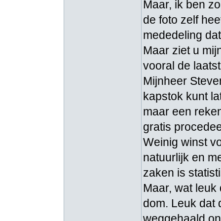
Maar, ik ben zo 
de foto zelf he
mededeling dat
Maar ziet u mijn
vooral de laats
Mijnheer Steven
kapstok kunt la
maar een rekeni
gratis procedee
Weinig winst vo
natuurlijk en m
zaken is statist
Maar, wat leuk 
dom. Leuk dat d
weggehaald ond