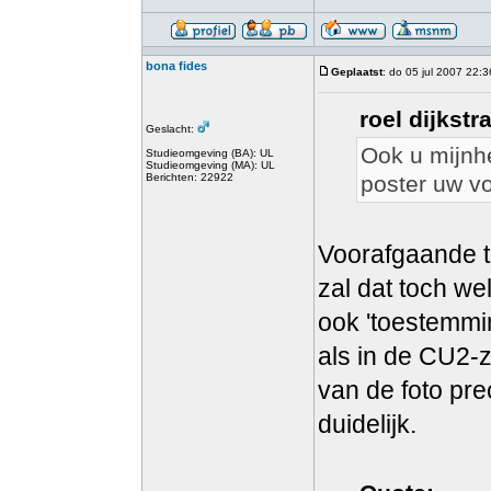
bona fides
Geplaatst
: do 05 jul 2007 22:3
roel dijkstr
Geslacht:
Ook u mijnh
Studieomgeving (BA): UL
Studieomgeving (MA): UL
Berichten: 22922
poster uw v
Voorafgaande t
zal dat toch we
ook 'toestemmin
als in de CU2-z
van de foto pre
duidelijk.