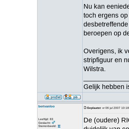
Nu kan eeniede
toch ergens op
desbetreffende f
beroepen op de p
Overigens, ik v
stripfiguur en 
Wilstra.
____________
Gelijk hebben i
bertvanloo
Geplaatst
: vr 06 jul 2007 10:18
De (oudere) R
Leeftijd: 83
Geslacht:
Sterrenbeeld: