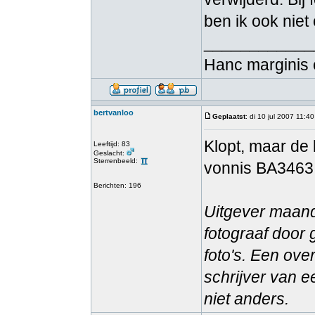
ben ik ook niet
____________
Hanc marginis 
bertvanloo
Geplaatst
: di 10 jul 2007 11:40
Klopt, maar de
Leeftijd: 83
Geslacht:
Sterrenbeeld:
vonnis BA3463 
Berichten: 196
Uitgever maand
fotograaf door
foto's. Een ove
schrijver van e
niet anders.