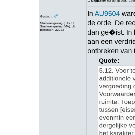
Geplaatst
: ma 09 jul 2007 22:
In
AU9504
ware
Geslacht:
de orde. De rec
Studieomgeving (BA): UL
Studieomgeving (MA): UL
Berichten: 22922
dan ge�ist. In
aan een verdri
ontbreken van 
Quote:
5.12. Voor t
additionele
vergoeding 
Voorwaarden
ruimte. Toep
tussen [eis
evenmin een
dergelijke v
het karakter