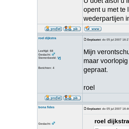
U doet alsof u 
opent u met te 
wederpartijen i
roel dijkstra
Geplaatst
: do 05 jul 2007 16:2
Mijn verontschu
Leeftijd: 68
Geslacht:
Sterrenbeeld:
maar voorlopig
gepraat.
Berichten: 4
roel
bona fides
Geplaatst
: do 05 jul 2007 16:4
roel dijkstr
Geslacht: