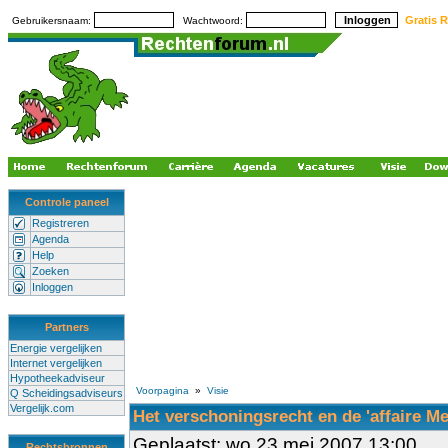
Gratis R
Gebruikersnaam:
Wachtwoord:
Controle paneel
Registreren
Agenda
Help
Zoeken
Inloggen
Partners
Energie vergelijken
Internet vergelijken
Hypotheekadviseur
Voorpagina
»
Visie
Q Scheidingsadviseurs
Vergelijk.com
Het verschoningsrecht en de 'affaire Me
Geplaatst: wo 23 mei 2007 13:00
Rechtsbronnen