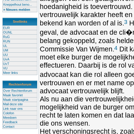
Kneppelhout beno...
hoedanigheid is toevertrouwd. 
» Nieuws melden
vertrouwelijk karakter heeft en
3
bekend kan worden of al is.
He
Snellinks
EUR
geval, de advocaat en de cli�nt
OUNL
RuG
belang gekoppeld, zoals helder
RUN
UL
4
Commissie Van Wijmen.
Dit k
UM
UU
moet elke burger de mogelijk
UvA
effectueren. Daarbij is de rol
UvT
VU
advocaat kan die rol alleen go
Meer links
vertrouwen en er met name op
Rechtenforum
advocaat vertrouwelijk blijft.
Over Rechtenforum
Maak favoriet
Als nu aan die vertrouwelijkhe
Maak startpagina
Mail deze site
mogelijkheid van de burger om zi
Link naar ons
Colofon
recht te laten komen en dat laa
Meedoen
die ons wensen.
Feedback
Contact
Het verschoningsrecht is, zoal