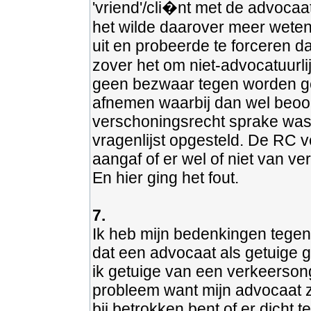
'vriend'/cli�nt met de advoca
het wilde daarover meer weten
uit en probeerde te forceren d
zover het om niet-advocatuurli
geen bezwaar tegen worden g
afnemen waarbij dan wel beoor
verschoningsrecht sprake was. 
vragenlijst opgesteld. De RC ve
aangaf of er wel of niet van v
En hier ging het fout.
7.
Ik heb mijn bedenkingen tegen
dat een advocaat als getuige 
ik getuige van een verkeerson
probleem want mijn advocaat zi
bij betrokken bent of er dicht t