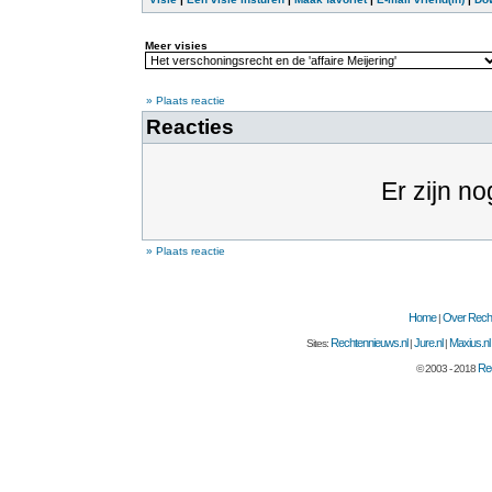
Meer visies
» Plaats reactie
Reacties
Er zijn no
» Plaats reactie
Home
Over Recht
|
Rechtennieuws.nl
Jure.nl
Maxius.nl
Sites:
|
|
Rec
© 2003 - 2018