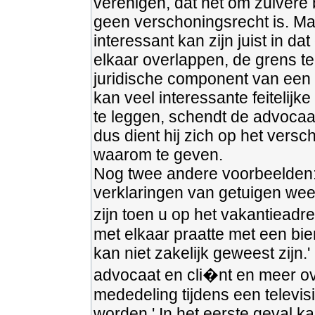
verenigen, dat het om zuivere
geen verschoningsrecht is. Ma
interessant kan zijn juist in d
elkaar overlappen, de grens t
juridische component van een 
kan veel interessante feitelij
te leggen, schendt de advocaa
dus dient hij zich op het versc
waarom te geven.
Nog twee andere voorbeelden: 
verklaringen van getuigen wee
zijn toen u op het vakantieadr
met elkaar praatte met een bi
kan niet zakelijk geweest zijn.
advocaat en cli�nt en meer ove
mededeling tijdens een televi
worden.' In het eerste geval ka