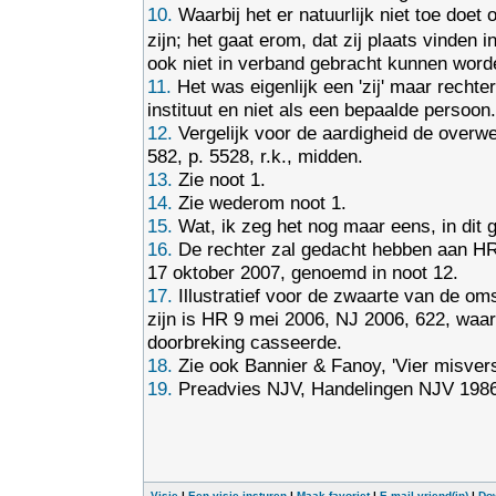
10.
Waarbij het er natuurlijk niet toe doet 
zijn; het gaat erom, dat zij plaats vinden i
ook niet in verband gebracht kunnen word
11.
Het was eigenlijk een 'zij' maar rechter
instituut en niet als een bepaalde persoon.
12.
Vergelijk voor de aardigheid de overw
582, p. 5528, r.k., midden.
13.
Zie noot 1.
14.
Zie wederom noot 1.
15.
Wat, ik zeg het nog maar eens, in dit ge
16.
De rechter zal gedacht hebben aan HR 
17 oktober 2007, genoemd in noot 12.
17.
Illustratief voor de zwaarte van de o
zijn is HR 9 mei 2006, NJ 2006, 622, waa
doorbreking casseerde.
18.
Zie ook Bannier & Fanoy, 'Vier misvers
19.
Preadvies NJV, Handelingen NJV 1986, 
Visie
|
Een visie insturen
|
Maak favoriet
|
E-mail vriend(in)
|
Do