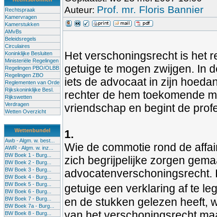
Prof. mr. Floris Bannier
Auteur:
Rechtspraak
Kamervragen
Kamerstukken
AMvBs
Beleidsregels
Circulaires
Het verschoningsrecht is het
Koninklijke Besluiten
Ministeriële Regelingen
getuige te mogen zwijgen. In d
Regelingen PBO/OLBB
Regelingen ZBO
iets de advocaat in zijn hoed
Reglementen van Orde
Rijkskoninklijke Besl.
rechter de hem toekomende ma
Rijkswetten
Verdragen
vriendschap en begint de profe
Wetten Overzicht
Wettenbundel
1.
Awb - Algm. w. best...
Wie de commotie rond de affair
AWR - Algm. w. inz...
BW Boek 1 - Burg...
zich begrijpelijke zorgen gem
BW Boek 2 - Burg...
BW Boek 3 - Burg...
advocatenverschoningsrecht.
BW Boek 4 - Burg...
BW Boek 5 - Burg...
getuige een verklaring af te le
BW Boek 6 - Burg...
BW Boek 7 - Burg...
en de stukken gelezen heeft, w
BW Boek 7a - Burg...
van het verschoningsrecht maa
BW Boek 8 - Burg...