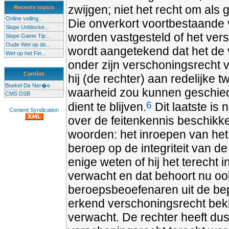
zwijgen; niet het recht om als
Recente topics
Online veiling...
Die onverkort voortbestaande v
Slope Unblocke...
worden vastgesteld of het vers
Slope Game Tip...
Oude Wet op de...
wordt aangetekend dat het de v
Wet op het Fin...
onder zijn verschoningsrecht va
Carrière
hij (de rechter) aan redelijke 
Boekel De Ner�e
waarheid zou kunnen geschie
CMS DSB
6
dient te blijven.
Dit laatste is
Content Syndication
over de feitenkennis beschikk
woorden: het inroepen van het
beroep op de integriteit van de
enige weten of hij het terecht i
verwacht en dat behoort nu ook
beroepsbeoefenaren uit de be
erkend verschoningsrecht bekle
verwacht. De rechter heeft dus