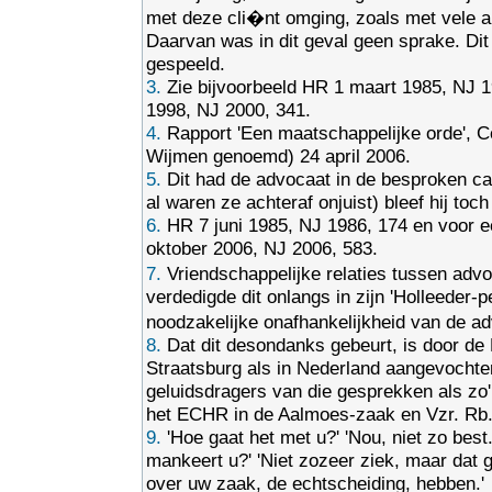
met deze cli�nt omging, zoals met vele an
Daarvan was in dit geval geen sprake. Dit 
gespeeld.
3.
Zie bijvoorbeeld HR 1 maart 1985, NJ 
1998, NJ 2000, 341.
4.
Rapport 'Een maatschappelijke orde', 
Wijmen genoemd) 24 april 2006.
5.
Dit had de advocaat in de besproken c
al waren ze achteraf onjuist) bleef hij toc
6.
HR 7 juni 1985, NJ 1986, 174 en voor e
oktober 2006, NJ 2006, 583.
7.
Vriendschappelijke relaties tussen ad
verdedigde dit onlangs in zijn 'Holleeder-
noodzakelijke onafhankelijkheid van de ad
8.
Dat dit desondanks gebeurt, is door de
Straatsburg als in Nederland aangevochten,
geluidsdragers van die gesprekken als zo'n
het ECHR in de Aalmoes-zaak en Vzr. Rb
9.
'Hoe gaat het met u?' 'Nou, niet zo best
mankeert u?' 'Niet zozeer ziek, maar dat 
over uw zaak, de echtscheiding, hebben.'