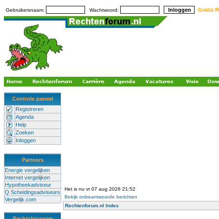
Gratis R
Gebruikersnaam:
Wachtwoord:
Controle paneel
Registreren
Agenda
Help
Zoeken
Inloggen
Partners
Energie vergelijken
Internet vergelijken
Hypotheekadviseur
Het is nu vr 07 aug 2026 21:52
Q Scheidingsadviseurs
Bekijk onbeantwoorde berichten
Vergelijk.com
Rechtenforum.nl Index
Rechtsbronnen