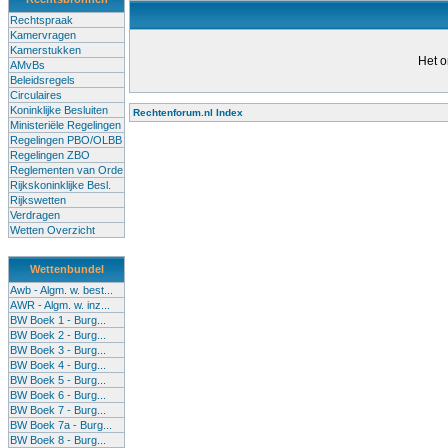
Rechtspraak
Kamervragen
Kamerstukken
Het o
AMvBs
Beleidsregels
Circulaires
Koninklijke Besluiten
Rechtenforum.nl Index
Ministeriële Regelingen
Alle lessen in het voortgezet
Regelingen PBO/OLBB
Regelingen ZBO
bevoegde leraren (of leraren in
Reglementen van Orde
garanderen en te verbeteren. Di
Rijkskoninklijke Besl.
Rijkswetten
Onderwijsakkoord. Besturen e
Verdragen
om een bevoegdheid te halen. 
Wetten Overzicht
(onderwijs) vandaag aan in zi
Wettenbundel
terug te dringen. Met deze aanp
Awb - Algm. w. best...
AWR - Algm. w. inz...
BW Boek 1 - Burg...
BW Boek 2 - Burg...
BW Boek 3 - Burg...
BW Boek 4 - Burg...
BW Boek 5 - Burg...
BW Boek 6 - Burg...
BW Boek 7 - Burg...
BW Boek 7a - Burg...
BW Boek 8 - Burg...