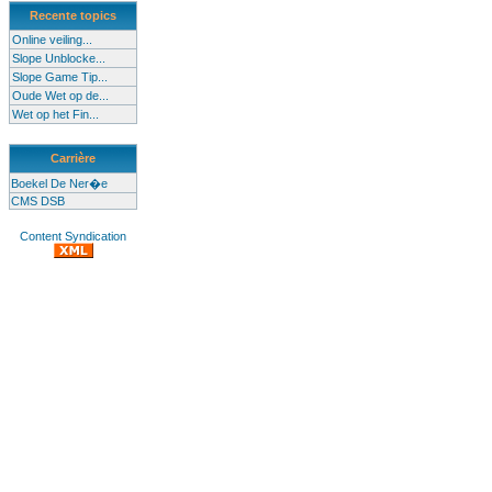
Recente topics
Online veiling...
Slope Unblocke...
Slope Game Tip...
Oude Wet op de...
Wet op het Fin...
Carrière
Boekel De Ner�e
CMS DSB
Content Syndication