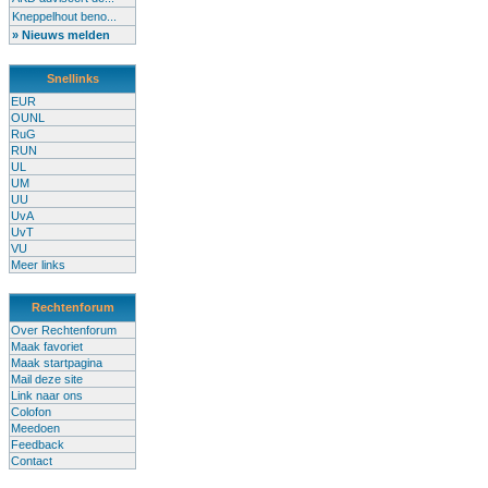
Kneppelhout beno...
» Nieuws melden
Snellinks
EUR
OUNL
RuG
RUN
UL
UM
UU
UvA
UvT
VU
Meer links
Rechtenforum
Over Rechtenforum
Maak favoriet
Maak startpagina
Mail deze site
Link naar ons
Colofon
Meedoen
Feedback
Contact