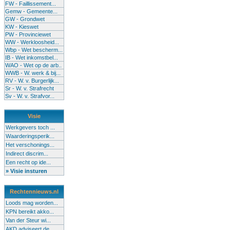
FW - Faillissement...
Gemw - Gemeente...
GW - Grondwet
KW - Kieswet
PW - Provinciewet
WW - Werkloosheid...
Wbp - Wet bescherm...
IB - Wet inkomstbel...
WAO - Wet op de arb..
WWB - W. werk & bij...
RV - W. v. Burgerlijk...
Sr - W. v. Strafrecht
Sv - W. v. Strafvor...
Visie
Werkgevers toch ...
Waarderingsperik...
Het verschonings...
Indirect discrim...
Een recht op ide...
» Visie insturen
Rechtennieuws.nl
Loods mag worden...
KPN bereikt akko...
Van der Steur wi...
AKD adviseert de...