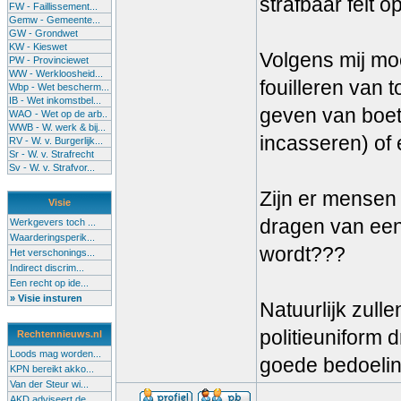
strafbaar feit o
FW - Faillissement...
Gemw - Gemeente...
GW - Grondwet
KW - Kieswet
Volgens mij moe
PW - Provinciewet
WW - Werkloosheid...
fouilleren van 
Wbp - Wet bescherm...
IB - Wet inkomstbel...
geven van boet
WAO - Wet op de arb..
WWB - W. werk & bij...
incasseren) of 
RV - W. v. Burgerlijk...
Sr - W. v. Strafrecht
Sv - W. v. Strafvor...
Zijn er mensen 
Visie
dragen van een 
Werkgevers toch ...
Waarderingsperik...
wordt???
Het verschonings...
Indirect discrim...
Een recht op ide...
» Visie insturen
Natuurlijk zull
politieuniform 
Rechtennieuws.nl
Loods mag worden...
goede bedoeli
KPN bereikt akko...
Van der Steur wi...
AKD adviseert de...