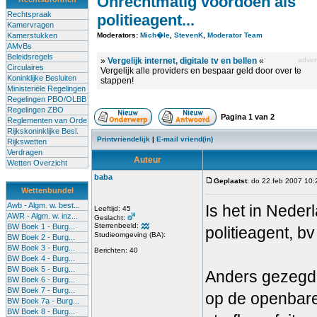
Onrechtmatig voordoen als
Rechtspraak
politieagent...
Kamervragen
Kamerstukken
Moderators:
Mich�le
,
StevenK
,
Moderator Team
AMvBs
Beleidsregels
»
Vergelijk internet, digitale tv en bellen
«
advert
Circulaires
Vergelijk alle providers en bespaar geld door over te
Koninklijke Besluiten
stappen!
Ministeriële Regelingen
Regelingen PBO/OLBB
Regelingen ZBO
Pagina
1
van
2
Reglementen van Orde
Rijkskoninklijke Besl.
Printvriendelijk
|
E-mail vriend(in)
Rijkswetten
Verdragen
Auteur
Wetten Overzicht
baba
Geplaatst
: do 22 feb 2007 10:
Wettenbundel
Awb - Algm. w. best...
Is het in Neder
Leeftijd: 45
AWR - Algm. w. inz...
Geslacht:
Sterrenbeeld:
BW Boek 1 - Burg...
politieagent, b
Studieomgeving (BA):
BW Boek 2 - Burg...
BW Boek 3 - Burg...
Berichten: 40
BW Boek 4 - Burg...
BW Boek 5 - Burg...
Anders gezegd;
BW Boek 6 - Burg...
BW Boek 7 - Burg...
op de openbare
BW Boek 7a - Burg...
BW Boek 8 - Burg...