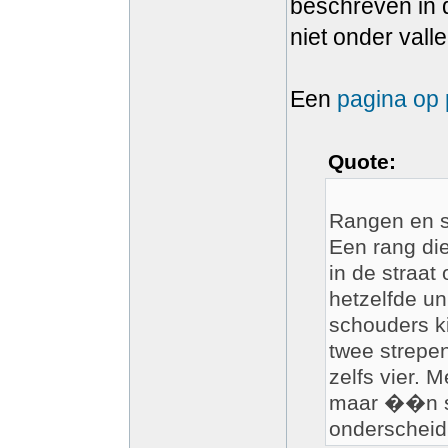
beschreven in d
niet onder valle
Een
pagina op p
Quote:
Rangen en 
Een rang die
in de straat
hetzelfde u
schouders ki
twee strepen
zelfs vier. 
maar ��n st
onderscheid