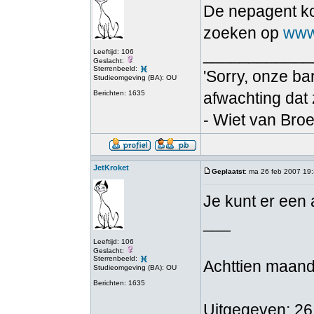
De nepagent ko
zoeken op
www
____________
Leeftijd: 106
Geslacht:
Sterrenbeeld:
'Sorry, onze bar
Studieomgeving (BA): OU
Berichten: 1635
afwachting dat
- Wiet van Bro
JetKroket
Geplaatst
: ma 26 feb 2007 19
Je kunt er een aa
___
Leeftijd: 106
Geslacht:
Sterrenbeeld:
Achttien maand
Studieomgeving (BA): OU
Berichten: 1635
Uitgegeven: 26