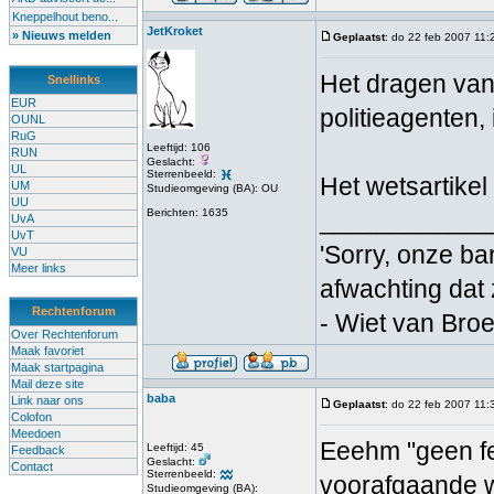
Kneppelhout beno...
JetKroket
» Nieuws melden
Geplaatst
: do 22 feb 2007 11:
Het dragen van
Snellinks
EUR
politieagenten,
OUNL
RuG
Leeftijd: 106
RUN
Geslacht:
UL
Sterrenbeeld:
Het wetsartikel 
UM
Studieomgeving (BA): OU
UU
Berichten: 1635
____________
UvA
UvT
'Sorry, onze bar
VU
Meer links
afwachting dat
Rechtenforum
- Wiet van Bro
Over Rechtenforum
Maak favoriet
Maak startpagina
Mail deze site
baba
Link naar ons
Geplaatst
: do 22 feb 2007 11:
Colofon
Meedoen
Eeehm "geen fei
Leeftijd: 45
Feedback
Geslacht:
Contact
Sterrenbeeld:
voorafgaande we
Studieomgeving (BA):