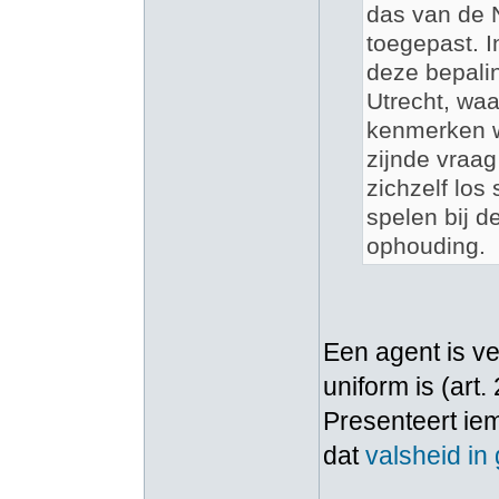
das van de 
toegepast. I
deze bepalin
Utrecht, waa
kenmerken w
zijnde vraag
zichzelf los
spelen bij d
ophouding.
Een agent is ver
uniform is (art.
Presenteert iem
dat
valsheid in 