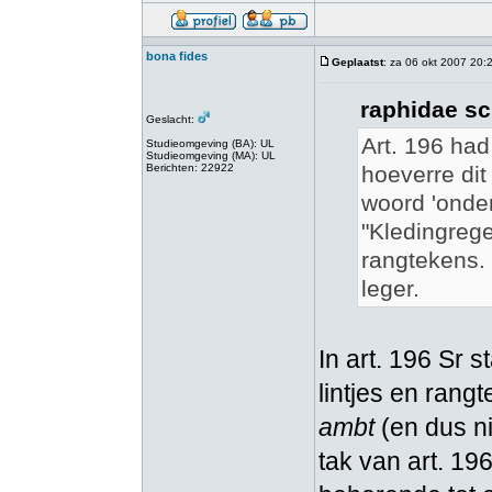
bona fides
Geplaatst
: za 06 okt 2007 20:
raphidae sc
Geslacht:
Art. 196 had
Studieomgeving (BA): UL
Studieomgeving (MA): UL
Berichten: 22922
hoeverre dit
woord 'onder
"Kledingrege
rangtekens. 
leger.
In art. 196 Sr 
lintjes en rang
ambt
(en dus n
tak van art. 19