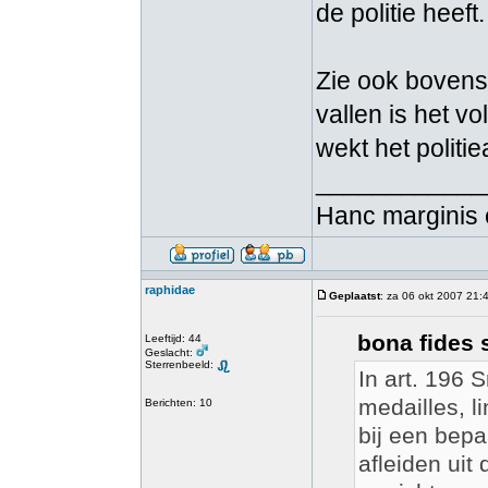
de politie heeft.
Zie ook boven
vallen is het v
wekt het politi
____________
Hanc marginis 
raphidae
Geplaatst
: za 06 okt 2007 21:
bona fides 
Leeftijd: 44
Geslacht:
Sterrenbeeld:
In art. 196 
medailles, l
Berichten: 10
bij een bep
afleiden uit