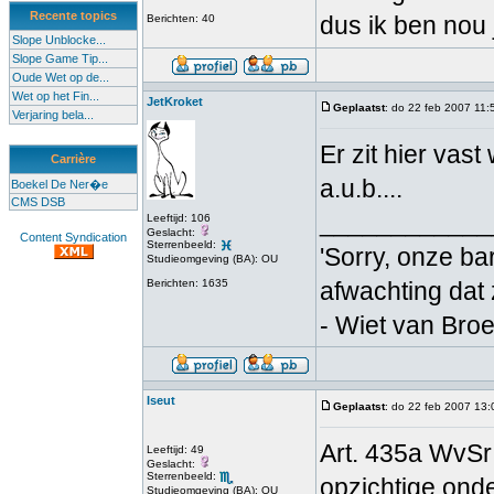
Recente topics
dus ik ben nou j
Berichten: 40
Slope Unblocke...
Slope Game Tip...
Oude Wet op de...
Wet op het Fin...
JetKroket
Geplaatst
: do 22 feb 2007 11:
Verjaring bela...
Er zit hier vas
Carrière
a.u.b....
Boekel De Ner�e
CMS DSB
____________
Leeftijd: 106
Geslacht:
Content Syndication
Sterrenbeeld:
'Sorry, onze bar
Studieomgeving (BA): OU
Berichten: 1635
afwachting dat
- Wiet van Bro
Iseut
Geplaatst
: do 22 feb 2007 13:
Art. 435a WvSr:
Leeftijd: 49
Geslacht:
Sterrenbeeld:
opzichtige onde
Studieomgeving (BA): OU