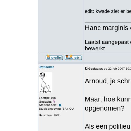
edit: kwade ziet er 
____________
Hanc marginis 
Laatst aangepast d
bewerkt
JetKroket
Geplaatst
: do 22 feb 2007 19:
Arnoud, je schr
Maar: hoe kunn
Leeftijd: 106
Geslacht:
Sterrenbeeld:
opgenomen?
Studieomgeving (BA): OU
Berichten: 1635
Als een politieu