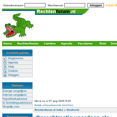
Gratis R
Gebruikersnaam:
Wachtwoord:
Controle paneel
Registreren
Agenda
Help
Zoeken
Inloggen
Partners
Energie vergelijken
Internet vergelijken
Hypotheekadviseur
Het is nu vr 07 aug 2026 9:03
Q Scheidingsadviseurs
Bekijk onbeantwoorde berichten
Vergelijk.com
Rechtenforum.nl Index
»
Strafrecht
Rechtsbronnen