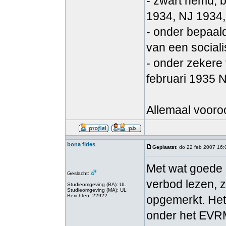
- zwart hemd, 
1934, NJ 1934
- onder bepaal
van een sociali
- onder zekere
februari 1935 
Allemaal vooroo
bona fides
Geplaatst
: do 22 feb 2007 16:
Met wat goede (
Geslacht:
verbod lezen, z
Studieomgeving (BA): UL
Studieomgeving (MA): UL
Berichten: 22922
opgemerkt. Het 
onder het EVRM