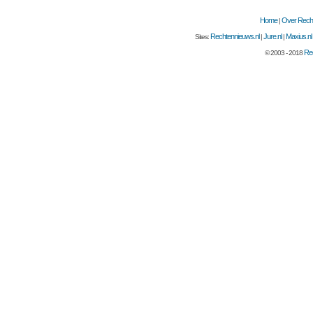
Home
Over Recht
|
Rechtennieuws.nl
Jure.nl
Maxius.nl
Sites:
|
|
Rec
© 2003 - 2018