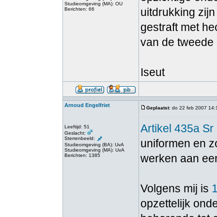
Studieomgeving (MA): OU
uitdrukking zij
Berichten: 66
gestraft met he
van de tweede 
Iseut
Arnoud Engelfriet
Geplaatst
: do 22 feb 2007 14:
Artikel 435a Sr
Leeftijd: 51
Geslacht:
Sterrenbeeld:
uniformen en zo
Studieomgeving (BA): UvA
Studieomgeving (MA): UvA
werken aan een
Berichten: 1385
Volgens mij is
opzettelijk ond