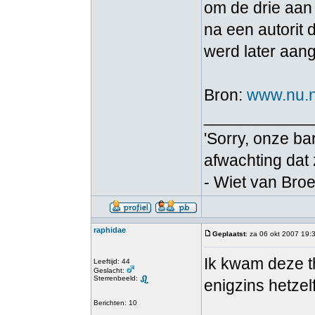
om de drie aa
na een autorit
werd later aan
Bron:
www.nu.n
____________
'Sorry, onze bar
afwachting dat
- Wiet van Bro
raphidae
Geplaatst
: za 06 okt 2007 19:
Ik kwam deze t
Leeftijd: 44
Geslacht:
Sterrenbeeld:
enigzins hetzelf
Berichten: 10