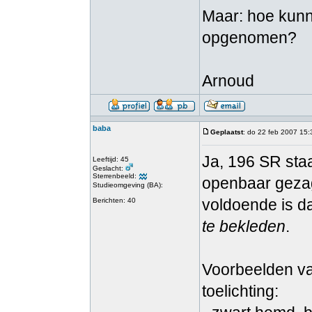
Maar: hoe kunn
opgenomen?
Arnoud
baba
Geplaatst
: do 22 feb 2007 15:
Ja, 196 SR staat
Leeftijd: 45
Geslacht:
Sterrenbeeld:
openbaar gezag".
Studieomgeving (BA):
voldoende is d
Berichten: 40
te bekleden
.
Voorbeelden v
toelichting: