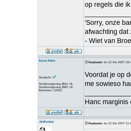
op regels die i
____________
'Sorry, onze bar
afwachting dat
- Wiet van Bro
bona fides
Geplaatst
: do 22 feb 2007 20:
Voordat je op d
Geslacht:
me sowieso han
Studieomgeving (BA): UL
Studieomgeving (MA): UL
Berichten: 22922
____________
Hanc marginis 
JetKroket
Geplaatst
: do 22 feb 2007 21: