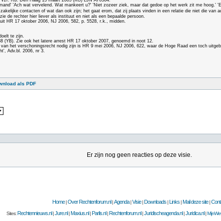
en Vzr. Rb. Den Haag 15 maart 2005 (KG) LJN AT0304.
penmand' 'Ach wat vervelend. Wat mankeert u?' 'Niet zozeer ziek, maar dat gedoe op het werk zit me hoog.' 
, zakelijke contacten of wat dan ook zijn; het gaat erom, dat zij plaats vinden in een relatie die niet die va
ie de rechter hier liever als instituut en niet als een bepaalde persoon.
uit HR 17 oktober 2006, NJ 2006, 582, p. 5528, r.k., midden.
oelt te zijn.
(YB). Zie ook het latere arrest HR 17 oktober 2007, genoemd in noot 12.
n van het verschoningsrecht nodig zijn is HR 9 mei 2006, NJ 2006, 622, waar de Hoge Raad een toch uitge
', Adv.bl. 2006, nr 3.
wnload als PDF
Er zijn nog geen reacties op deze visie.
Home
Over Rechtenforum.nl
Agenda
Visie
Downloads
Links
Mail deze site
Cont
|
|
|
|
|
|
|
Rechtennieuws.nl
Jure.nl
Maxius.nl
Parlis.nl
Rechtenforum.nl
Juridischeagenda.nl
Juridica.nl
Sites:
|
|
|
|
|
|
|
MijnWet