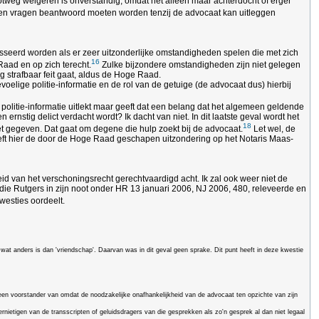
otweg weigeren is onverstandig, omdat het alleen maar achterdocht of erger
pen vragen beantwoord moeten worden tenzij de advocaat kan uitleggen
sseerd worden als er zeer uitzonderlijke omstandigheden spelen die met zich
16
Raad en op zich terecht.
Zulke bijzondere omstandigheden zijn niet gelegen
tig strafbaar feit gaat, aldus de Hoge Raad.
oelige politie-informatie en de rol van de getuige (de advocaat dus) hierbij
ls politie-informatie uitlekt maar geeft dat een belang dat het algemeen geldende
rnstig delict verdacht wordt? Ik dacht van niet. In dit laatste geval wordt het
18
iet gegeven. Dat gaat om degene die hulp zoekt bij de advocaat.
Let wel, de
 heeft hier de door de Hoge Raad geschapen uitzondering op het Notaris Maas-
kheid van het verschoningsrecht gerechtvaardigd acht. Ik zal ook weer niet de
 die Rutgers in zijn noot onder HR 13 januari 2006, NJ 2006, 480, releveerde en
westies oordeelt.
 wat anders is dan 'vriendschap'. Daarvan was in dit geval geen sprake. Dit punt heeft in deze kwestie
geen voorstander van omdat de noodzakelijke onafhankelijkheid van de advocaat ten opzichte van zijn
nietigen van de transscripten of geluidsdragers van die gesprekken als zo'n gesprek al dan niet legaal