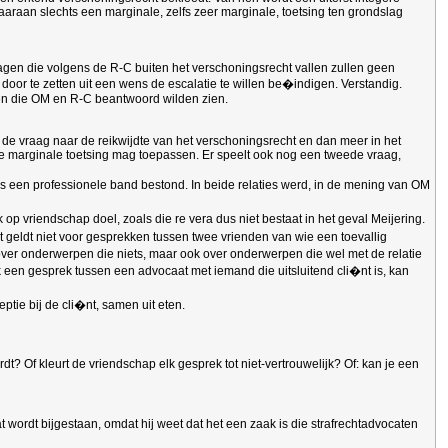
aaraan slechts een marginale, zelfs zeer marginale, toetsing ten grondslag
 vragen die volgens de R-C buiten het verschoningsrecht vallen zullen geen
or te zetten uit een wens de escalatie te willen be�indigen. Verstandig.
agen die OM en R-C beantwoord wilden zien.
m de vraag naar de reikwijdte van het verschoningsrecht en dan meer in het
 marginale toetsing mag toepassen. Er speelt ook nog een tweede vraag,
s een professionele band bestond. In beide relaties werd, in de mening van OM
 op vriendschap doel, zoals die re vera dus niet bestaat in het geval Meijering.
t geldt niet voor gesprekken tussen twee vrienden van wie een toevallig
ver onderwerpen die niets, maar ook over onderwerpen die wel met de relatie
 een gesprek tussen een advocaat met iemand die uitsluitend cli�nt is, kan
ptie bij de cli�nt, samen uit eten.
? Of kleurt de vriendschap elk gesprek tot niet-vertrouwelijk? Of: kan je een
 wordt bijgestaan, omdat hij weet dat het een zaak is die strafrechtadvocaten