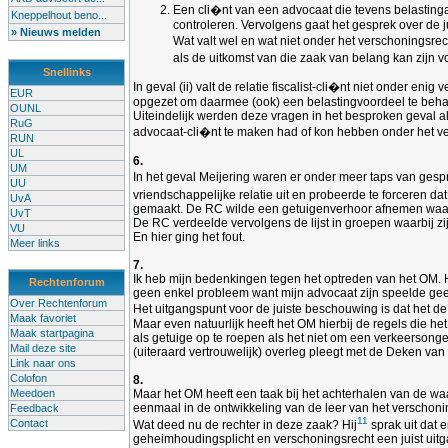
Een cli�nt van een advocaat die tevens belastinga
Kneppelhout beno...
controleren. Vervolgens gaat het gesprek over de 
» Nieuws melden
Wat valt wel en wat niet onder het verschoningsrech
als de uitkomst van die zaak van belang kan zijn v
Snellinks
In geval (ii) valt de relatie fiscalist-cli�nt niet onder
EUR
opgezet om daarmee (ook) een belastingvoordeel te behale
OUNL
Uiteindelijk werden deze vragen in het besproken geval a
RuG
advocaat-cli�nt te maken had of kon hebben onder het vers
RUN
UL
6.
UM
In het geval Meijering waren er onder meer taps van ges
UU
vriendschappelijke relatie uit en probeerde te forceren d
UvA
gemaakt. De RC wilde een getuigenverhoor afnemen waarbij
UvT
De RC verdeelde vervolgens de lijst in groepen waarbij zi
VU
En hier ging het fout.
Meer links
7.
Ik heb mijn bedenkingen tegen het optreden van het OM. H
Rechtenforum
geen enkel probleem want mijn advocaat zijn speelde geen r
Over Rechtenforum
Het uitgangspunt voor de juiste beschouwing is dat het de
Maak favoriet
Maar even natuurlijk heeft het OM hierbij de regels die 
Maak startpagina
als getuige op te roepen als het niet om een verkeersonge
Mail deze site
(uiteraard vertrouwelijk) overleg pleegt met de Deken van
Link naar ons
Colofon
8.
Meedoen
Maar het OM heeft een taak bij het achterhalen van de wa
eenmaal in de ontwikkeling van de leer van het verschonings
Feedback
11
Contact
Wat deed nu de rechter in deze zaak? Hij
sprak uit dat 
geheimhoudingsplicht en verschoningsrecht een juist uitg