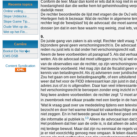
Conform de leer. Maar dan komt er iets dat ik nog niet in
Recente topics
hoedanigheid dan die welke hem tot geheimhouding verpli
dadelijk meer.
Online veiling...
De rechter beoordeelde de lijst met vragen die de OvJ wi
Slope Unblocke...
Hiertegen heb ik bezwaar. Wat de rechter in algemene term
Slope Game Tip...
rechter legt de 'bewijslast' bij de advocaat: die moet aa
Oude Wet op de...
dossier (en dat in een fase waarin nog weinig, zoal iets, va
Wet op het Fin...
9.
De juiste gang van zaken is als volgt. Rechter stelt vraa
Carrière
bijzondere geval geen verschoningsrecht is. De advocaat o
reden nu juist iets is dat onder het verschoningsrecht valt.
Boekel De Ner�e
Neem de twee voorbeelden uit paragraaf 5. Als dat verhaal
CMS DSB
weten. Als de advocaat dat moet uitleggen zou hij al wel 
van de observaties van de rechter, op zijn verschoningsre
Content Syndication
Het tweede voorbeeld. Het mag zijn dat de fiscalist geen
kennis van belastingrecht. Als zij adviseren over juridisc
Zou het gaan om een belastingaangifte, of een uitsluitend
weer dat het voor de FIOD interessant kan zijn juist in 
advies zus of zo is uitgevallen. Daar kan veel interessant
het verschoningsrecht te beroepen zonder enig inzicht in
Nog twee andere voorbeelden: de rechter zegt: 'U moet an
in zwembroek met elkaar praatte met een biertje in de han
'Wat ik vraag gaat over uw mededeling tijdens een televis
bezocht en door het warme klimaat tot vakantieachtige drach
niet zeggen. En in het tweede geval kan het heel goed om 
13
die informatie al publiek is.
Alleen de advocaat kan dat 
Het probleem dat hier aan de orde is, is dat alleen de adv
mij terdege bewust. Maar dat zijn nu eenmaal de regels va
je er niet voorzichtig genoeg mee omgaan. Ik teken daarbi