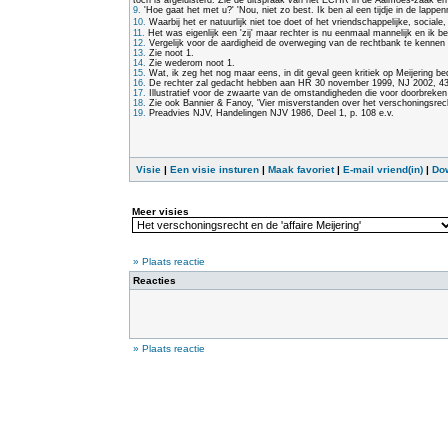
toch is afgeluisterd. Zie de uitspraak van het ECHR in de Aalmoes-zaak 
9.
'Hoe gaat het met u?' 'Nou, niet zo best. Ik ben al een tijdje in de lap
10.
Waarbij het er natuurlijk niet toe doet of het vriendschappelijke, sociale
11.
Het was eigenlijk een 'zij' maar rechter is nu eenmaal mannelijk en ik bez
12.
Vergelijk voor de aardigheid de overweging van de rechtbank te kennen 
13.
Zie noot 1.
14.
Zie wederom noot 1.
15.
Wat, ik zeg het nog maar eens, in dit geval geen kritiek op Meijering bed
16.
De rechter zal gedacht hebben aan HR 30 november 1999, NJ 2002, 438 
17.
Illustratief voor de zwaarte van de omstandigheden die voor doorbreke
18.
Zie ook Bannier & Fanoy, 'Vier misverstanden over het verschoningsrecht
19.
Preadvies NJV, Handelingen NJV 1986, Deel 1, p. 108 e.v.
Visie
|
Een visie insturen
|
Maak favoriet
|
E-mail vriend(in)
|
Do
Meer visies
» Plaats reactie
Reacties
» Plaats reactie