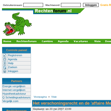
Gratis R
Gebruikersnaam:
Wachtwoord:
Controle paneel
Registreren
Agenda
Help
Zoeken
Inloggen
Partners
Energie vergelijken
Internet vergelijken
Hypotheekadviseur
Voorpagina
»
Visie
Q Scheidingsadviseurs
Vergelijk.com
Het verschoningsrecht en de 'affaire Me
Geplaatst: wo 23 mei 2007 13:00
Rechtsbronnen