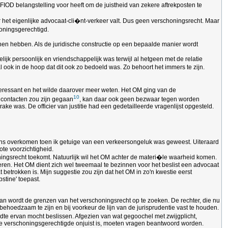
IOD belangstelling voor heeft om de juistheid van zekere aftrekposten te
der het eigenlijke advocaat-cli�nt-verkeer valt. Dus geen verschoningsrecht. Maar
honingsgerechtigd.
nnen hebben. Als de juridische constructie op een bepaalde manier wordt
k persoonlijk en vriendschappelijk was terwijl al hetgeen met de relatie
 ook in de hoop dat dit ook zo bedoeld was. Zo behoort het immers te zijn.
teressant en het wilde daarover meer weten. Het OM ging van de
10
e contacten zou zijn gegaan
, kan daar ook geen bezwaar tegen worden
 was. De officier van justitie had een gedetailleerde vragenlijst opgesteld.
eens overkomen toen ik getuige van een verkeersongeluk was geweest. Uiteraard
ote voorzichtigheid.
oningsrecht toekomt. Natuurlijk wil het OM achter de materi�le waarheid komen.
eren. Het OM dient zich wel tweemaal te bezinnen voor het beslist een advocaat
etrokken is. Mijn suggestie zou zijn dat het OM in zo'n kwestie eerst
stine' toepast.
an wordt de grenzen van het verschoningsrecht op te zoeken. De rechter, die nu
 behoedzaam te zijn en bij voorkeur de lijn van de jurisprudentie vast te houden.
jdte ervan mocht beslissen. Afgezien van wat gegoochel met zwijgplicht,
 de verschoningsgerechtigde onjuist is, moeten vragen beantwoord worden.