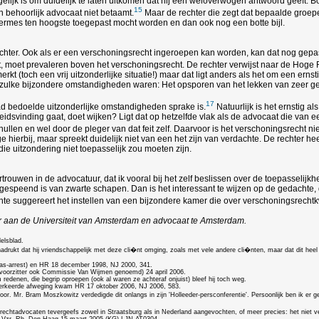
lijk is om duidelijk te laten uitkomen dat hij een weloverwogen antwoord geeft. B
15
n behoorlijk advocaat niet betaamt.
Maar de rechter die zegt dat bepaalde groe
ileermes ten hoogste toegepast mocht worden en dan ook nog een botte bijl.
chter. Ook als er een verschoningsrecht ingeroepen kan worden, kan dat nog gepa
t, moet prevaleren boven het verschoningsrecht. De rechter verwijst naar de Hoge 
rkt (toch een vrij uitzonderlijke situatie!) maar dat ligt anders als het om een erns
er zulke bijzondere omstandigheden waren: Het opsporen van het lekken van zeer gev
17
aad bedoelde uitzonderlijke omstandigheden sprake is.
Natuurlijk is het ernstig a
svinding gaat, doet wijken? Ligt dat op hetzelfde vlak als de advocaat die van een e
hullen en wel door de pleger van dat feit zelf. Daarvoor is het verschoningsrecht n
e hierbij, maar spreekt duidelijk niet van een het zijn van verdachte. De rechter
die uitzondering niet toepasselijk zou moeten zijn.
vertrouwen in de advocatuur, dat ik vooral bij het zelf beslissen over de toepasselij
 gespeend is van zwarte schapen. Dan is het interessant te wijzen op de gedachte,
te suggereert het instellen van een bijzondere kamer die over verschoningsrechtk
uur aan de Universiteit van Amsterdam en advocaat te Amsterdam.
elsblad.
adrukt dat hij vriendschappelijk met deze cli�nt omging, zoals met vele andere cli�nten, maar dat dit heel
aas-arrest) en HR 18 december 1998, NJ 2000, 341.
voorzitter ook Commissie Van Wijmen genoemd) 24 april 2006.
denen, die begrip oproepen (ook al waren ze achteraf onjuist) bleef hij toch weg.
 verkeerde afweging kwam HR 17 oktober 2006, NJ 2006, 583.
r. Mr. Bram Moszkowitz verdedigde dit onlangs in zijn 'Holleeder-persconferentie'. Persoonlijk ben ik er 
echtadvocaten tevergeefs zowel in Straatsburg als in Nederland aangevochten, of meer precies: het niet ver