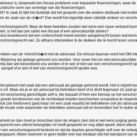
dviseur is, bespreekt een fiscaal probleem over bepaalde financieringen, waar de F
juridische vorm van sommige van die financieringen.
t? In zaak (i) lijkt het duidelijk dat het gesprek over die andere strafzaak niet on
oor de zaak van de cli�nt? Dan wordt het eigenlijk weer zakelijk verkeer en versc
 enig verschoningsrecht. Maar de twee kwesties zouden wel eens een nauw verband ku
n, is het dan per saldo een fiscaal of een advocatuurlijk advies?
ldus beantwoord dat een onderscheid moest worden aangebracht tussen wat kennelij
choningsrecht viel. Zo althans interpreteer ik de stukken die ik mocht lezen vooral
prekken van de 'vriend'/cli�nt met de advocaat. De inhoud daarvan vond het OM in
at Meijering als getuige gehoord zou worden. Voor zover het om niet-advocatuurlijk
 dan wel beoordeeld zou worden of er wel of niet van een verschoningsrecht sprake
j aangaf of er wel of niet van verschoningsrecht sprake was.
et gebeurt niet vaak dat een advocaat als getuige gehoord wordt. Het is mijzelf 
ol. Maar als je er als advocaat bij betrokken bent of er dicht tegenaan zit, past gr
 tot verschoning gerechtigde zelf is, die bepaalt of hem een beroep op het versch
het goede functioneren van de rechtsstaat moeten beschermen scrupuleus te respect
luk (zie hierboven) gaat maar om een zaak waarbij de betrokkene ook als advocaat b
 de locale orde waaronder de betrokken advocaat valt en bovendien het 'in dubio ab
arheid en dan moet je misschien door de vingers zien dat er wel eens poging geda
recht een uiterst belangrijke rol heeft gespeeld en nog altijd speelt, dient uiterst
er een verschoningsrecht bestond en dat de daartoe gerechtigde zelf over de reikwi
angspunt. Alleen wanneer er geen twijfel over kan bestaan dat het standpunt van