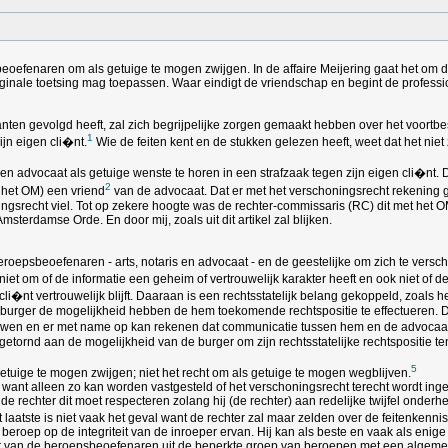
eoefenaren om als getuige te mogen zwijgen. In de affaire Meijering gaat het om 
ale toetsing mag toepassen. Waar eindigt de vriendschap en begint de professio
ranten gevolgd heeft, zal zich begrijpelijke zorgen gemaakt hebben over het voor
1
ijn eigen cli�nt.
Wie de feiten kent en de stukken gelezen heeft, weet dat het ni
en advocaat als getuige wenste te horen in een strafzaak tegen zijn eigen cli�nt
2
 het OM) een vriend
van de advocaat. Dat er met het verschoningsrecht rekenin
ngsrecht viel. Tot op zekere hoogte was de rechter-commissaris (RC) dit met het 
rdamse Orde. En door mij, zoals uit dit artikel zal blijken.
eroepsbeoefenaren - arts, notaris en advocaat - en de geestelijke om zich te vers
iet om of de informatie een geheim of vertrouwelijk karakter heeft en ook niet of 
li�nt vertrouwelijk blijft. Daaraan is een rechtsstatelijk belang gekoppeld, zoals
 burger de mogelijkheid hebben de hem toekomende rechtspositie te effectueren. Da
uwen en er met name op kan rekenen dat communicatie tussen hem en de advocaat ve
etornd aan de mogelijkheid van de burger om zijn rechtsstatelijke rechtspositie ten v
5
getuige te mogen zwijgen; niet het recht om als getuige te mogen wegblijven.
n want alleen zo kan worden vastgesteld of het verschoningsrecht terecht wordt ing
ijl de rechter dit moet respecteren zolang hij (de rechter) aan redelijke twijfel o
t laatste is niet vaak het geval want de rechter zal maar zelden over de feitenken
eroep op de integriteit van de inroeper ervan. Hij kan als beste en vaak als enige w
der van de beroepsbeoefenaren uit de beperkte groep van beroepen met een algeme