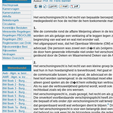
Prof. mr. Floris Bannier
Auteur:
Rechtspraak
Kamervragen
Kamerstukken
AMvBs
Het verschoningsrecht is het recht van bepaalde beroepsb
Beleidsregels
medegedeeld en hoe de rechter de hem toekomende margin
Circulaires
Koninklijke Besluiten
1.
Wie de commotie rond de affaire Meijering alleen in de k
Ministeriële Regelingen
Regelingen PBO/OLBB
worden om als getuige een verklaring af te leggen tegen z
Regelingen ZBO
begrenzing van wat wel en wat niet eronder valt.
Reglementen van Orde
Het uitgangspunt was, dat het Openbaar Ministerie (OM) e
Rijkskoninklijke Besl.
advocaat. Die persoon was zowel een cli�nt als (volgens
Rijkswetten
de door hem gewenste informatie niet onder het verschoni
Verdragen
gesteund door de Deken en Waarnemend Deken van de Amste
Wetten Overzicht
2.
Het verschoningsrecht is het recht van een kleine groep b
Wettenbundel
wat hun in hun hoedanigheid is toevertrouwd. Het gaat er n
Awb - Algm. w. best...
de communicatie tussen, in ons geval, de advocaat en de c
AWR - Algm. w. inz...
heel kort worden samengevat: in de rechtsstaat moet elke
BW Boek 1 - Burg...
alleen goed spelen als de cli�nt hem volledig kan vertro
BW Boek 2 - Burg...
Als nu aan die vertrouwelijkheid getornd wordt, wordt ook g
BW Boek 3 - Burg...
rechtsstaat zoals wij die ons wensen.
BW Boek 4 - Burg...
Het verschoningsrecht is, zoals gezegd, het recht om als 
BW Boek 5 - Burg...
Die onverkort voortbestaande verschijningsplicht heeft zi
BW Boek 6 - Burg...
die bepaalt of iets onder zijn verschoningsrecht valt terw
BW Boek 7 - Burg...
6
dat geopenbaard wordt wat verborgen dient te blijven.
Di
BW Boek 7a - Burg...
van het verschoningsrecht is voor een belangrijk deel een b
BW Boek 8 - Burg...
dat behoort nu ook weer bij de bijzondere positie die ie