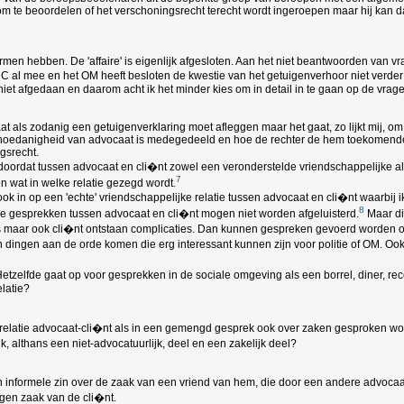
 om te beoordelen of het verschoningsrecht terecht wordt ingeroepen maar hij kan d
 termen hebben. De 'affaire' is eigenlijk afgesloten. Aan het niet beantwoorden van
l mee en het OM heeft besloten de kwestie van het getuigenverhoor niet verder do
g niet afgedaan en daarom acht ik het minder kies om in detail in te gaan op de vr
at als zodanig een getuigenverklaring moet afleggen maar het gaat, zo lijkt mij, o
jn hoedanigheid van advocaat is medegedeeld en hoe de rechter de hem toekomende
gsrecht.
doordat tussen advocaat en cli�nt zowel een veronderstelde vriendschappelijke al
7
 wat in welke relatie gezegd wordt.
ok in op een 'echte' vriendschappelijke relatie tussen advocaat en cli�nt waarbij ik
8
ke gesprekken tussen advocaat en cli�nt mogen niet worden afgeluisterd.
Maar di
 is maar ook cli�nt ontstaan complicaties. Dan kunnen gespreken gevoerd worden o
dingen aan de orde komen die erg interessant kunnen zijn voor politie of OM. Ook
tzelfde gaat op voor gesprekken in de sociale omgeving als een borrel, diner, rece
latie?
 relatie advocaat-cli�nt als in een gemengd gesprek ook over zaken gesproken wordt
 althans een niet-advocatuurlijk, deel en een zakelijk deel?
 in informele zin over de zaak van een vriend van hem, die door een andere advocaat
igen zaak van de cli�nt.