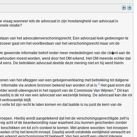
de vraag wanneer iets de advocaat in zijn hoedanigheid van advocaat is
nele relatie?
tbestaan van het advocatenverschoningsrecht. Een advocaat leek gedwongen te
et zozeer gaat om het voortbestaan van het verschoningsrecht maar om de
. De gewenste informatie betrof onder meer mededelingen van die cli�nt aan de
g gehouden moest worden, werd door het OM erkend. Het OM meende echter dat
OM eens. De betrokken advocaat deelde deze mening niet en hij werd hierin
chonen van het afleggen van een getuigenverklaring met betrekking tot datgene
3
de informatie via andere bronnen bekend kan worden of al is.
Het gaat erom dat
4
 helder wordt uiteengezet in het rapport van de Commissie Van Wijmen.
Dit kan
arbij is de rol van een advocaat van wezenlijk belang. De advocaat kan die rol
rtrouwelijk blijft.
olle tot zijn recht te laten komen en dat laatste is nu juist de kern van de
eroepen. Hierbij wordt aangetekend dat het de verschoningsgerechtigde zelf is
nderhevig acht of de beantwoording naar waarheid zou kunnen geschieden zonder
nis beschikken om tot zo'n oordeel te komen. Met andere woorden: het inroepen
eten of hij het terecht inroept. Daarbij wordt volstrekte eerlijkheid verwacht en
en erkend verschoningsrecht bekleedt. Van hen wordt een uiterst integere