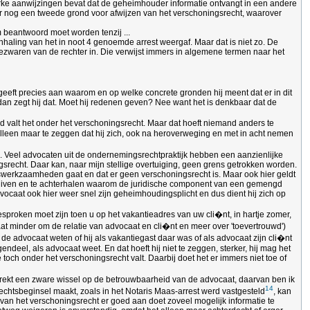
sterke aanwijzingen bevat dat de geheimhouder informatie ontvangt in een andere
er nog een tweede grond voor afwijzen van het verschoningsrecht, waarover
 beantwoord moet worden tenzij ...
nhaling van het in noot 4 genoemde arrest weergaf. Maar dat is niet zo. De
bezwaren van de rechter in. Die verwijst immers in algemene termen naar het
geeft precies aan waarom en op welke concrete gronden hij meent dat er in dit
dan zegt hij dat. Moet hij redenen geven? Nee want het is denkbaar dat de
nd valt het onder het verschoningsrecht. Maar dat hoeft niemand anders te
 alleen maar te zeggen dat hij zich, ook na heroverweging en met in acht nemen
d. Veel advocaten uit de ondernemingsrechtpraktijk hebben een aanzienlijke
ngsrecht. Daar kan, naar mijn stellige overtuiging, geen grens getrokken worden.
ieswerkzaamheden gaat en dat er geen verschoningsrecht is. Maar ook hier geldt
rschuiven en te achterhalen waarom de juridische component van een gemengd
dvocaat ook hier weer snel zijn geheimhoudingsplicht en dus dient hij zich op
sproken moet zijn toen u op het vakantieadres van uw cli�nt, in hartje zomer,
aat minder om de relatie van advocaat en cli�nt en meer over 'toevertrouwd')
de advocaat weten of hij als vakantiegast daar was of als advocaat zijn cli�nt
endeel, als advocaat weet. En dat hoeft hij niet te zeggen, sterker, hij mag het
och onder het verschoningsrecht valt. Daarbij doet het er immers niet toe of
it trekt een zware wissel op de betrouwbaarheid van de advocaat, daarvan ben ik
14
echtsbeginsel maakt, zoals in het Notaris Maas-arrest werd vastgesteld
, kan
 van het verschoningsrecht er goed aan doet zoveel mogelijk informatie te