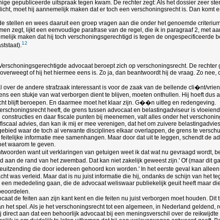
 enige gepubliceerde uitspraak tegen kwam. De rechter zegt: Als het dossier zeer 
cht, moet hij aannemelijk maken dat er toch een verschoningsrecht is. Dan komt 
lde stellen en wees daaruit een groep vragen aan die onder het genoemde criterium
en zegt, lijkt een eenvoudige parafrase van de regel, die ik in paragraaf 2, met aa
nnemelijk maken dat hij toch verschoningsgerechtigd is tegen de ongespecificeerde 
12
ststaat).
g. Verschoningsgerechtigde advocaat beroept zich op verschoningsrecht. De rechter 
verweegt of hij het hiermee eens is. Zo ja, dan beantwoordt hij de vraag. Zo nee, 
 over de andere strafzaak interessant is voor de zaak van de bellende cli�nt/vrie
eens een stukje van wat verborgen dient te blijven, moeten onthullen. Hij hoeft dus
cht blijft beroepen. En daarmee moet het klaar zijn. G��n uitleg en redengeving.
 verschoningsrecht heeft, de grens tussen advocaat en belastingadviseur is vloeien
he constructies en daar fiscale punten bij meenemen, valt alles onder het verschoni
 fiscaal advies, dan kan ik mij er mee verenigen, dat het om zuivere belastingadv
dat gebied waar de toch al verwante disciplines elkaar overlappen, de grens te ve
e feitelijke informatie mee samenhangen. Maar door dat uit te leggen, schendt de a
 het waarom te geven.
twoorden want uit verklaringen van getuigen weet ik dat wat nu gevraagd wordt, be
d aan de rand van het zwembad. Dat kan niet zakelijk geweest zijn.' Of (maar dit g
ieuitzending die door iedereen gehoord kon worden.' In het eerste geval kan alleen 
t was verleid. Maar dat is nu juist informatie die hij, ondanks de schijn van het teg
een mededeling gaan, die de advocaat weliswaar publiekelijk geuit heeft maar die t
beoordelen.
ocaat de feiten aan zijn kant kent en die feiten nu juist verborgen moet houden. D
n het spel. Als je het verschoningsrecht tot een algemeen, in Nederland geldend, r
j direct aan dat een behoorlijk advocaat bij een meningsverschil over de reikwijdte