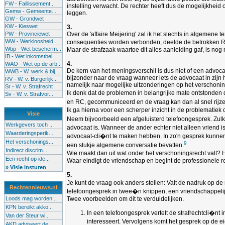
FW - Faillissement...
instelling verwacht. De rechter heeft dus de mogelijkheid
Gemw - Gemeente...
leggen.
GW - Grondwet
KW - Kieswet
3.
PW - Provinciewet
Over de 'affaire Meijering' zal ik het slechts in algemene
WW - Werkloosheid...
consequenties worden verbonden, deelde de betrokken RC a
Wbp - Wet bescherm...
Maar de strafzaak waartoe dit alles aanleiding gaf, is no
IB - Wet inkomstbel...
4.
WAO - Wet op de arb..
De kern van het meningsverschil is dus niet of een advoca
WWB - W. werk & bij...
bijzonder naar de vraag wanneer iets de advocaat in zi
RV - W. v. Burgerlijk...
namelijk naar mogelijke uitzonderingen op het verschonin
Sr - W. v. Strafrecht
Ik denk dat de problemen in belangrijke mate ontstonden 
Sv - W. v. Strafvor...
en RC, gecommuniceerd en de vraag kan dan al snel rijzen
Ik ga hierna voor een scherper inzicht in de problematiek o
Visie
Neem bijvoorbeeld een afgeluisterd telefoongesprek. Zul
Werkgevers toch ...
advocaat is. Wanneer de ander echter niet alleen vriend
Waarderingsperik...
advocaat-cli�nt te maken hebben. In zo'n gesprek kunnen 
Het verschonings...
9
een stukje algemene conversatie bevatten.
Indirect discrim...
Wie maakt dan uit wat onder het verschoningsrecht valt? He
Een recht op ide...
Waar eindigt de vriendschap en begint de professionele re
» Visie insturen
5.
Je kunt de vraag ook anders stellen: Valt de nadruk op de
Rechtennieuws.nl
telefoongesprek in twee�n knippen, een vriendschappelijk,
Loods mag worden...
Twee voorbeelden om dit te verduidelijken.
KPN bereikt akko...
In een telefoongesprek vertelt de strafrechtcli�nt
Van der Steur wi...
interesseert. Vervolgens komt het gesprek op de e
AKD adviseert de...