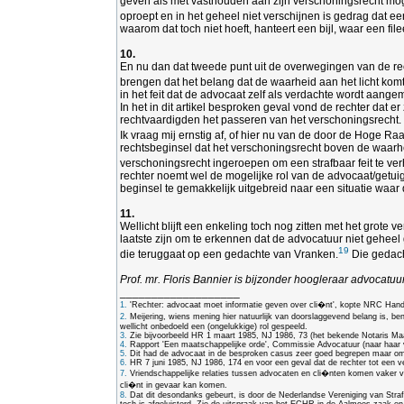
geven als met vasthouden aan zijn verschoningsrecht moge
oproept en in het geheel niet verschijnen is gedrag dat ee
waarom dat toch niet hoeft, hanteert een bijl, waar een f
10.
En nu dan dat tweede punt uit de overwegingen van de re
brengen dat het belang dat de waarheid aan het licht kom
in het feit dat de advocaat zelf als verdachte wordt aangeme
In het in dit artikel besproken geval vond de rechter dat 
rechtvaardigden het passeren van het verschoningsrecht.
Ik vraag mij ernstig af, of hier nu van de door de Hoge R
rechtsbeginsel dat het verschoningsrecht boven de waarheid
verschoningsrecht ingeroepen om een strafbaar feit te ver
rechter noemt wel de mogelijke rol van de advocaat/getuig
beginsel te gemakkelijk uitgebreid naar een situatie waar 
11.
Wellicht blijft een enkeling toch nog zitten met het grote 
laatste zijn om te erkennen dat de advocatuur niet geheel
19
die teruggaat op een gedachte van Vranken.
Die gedach
Prof. mr. Floris Bannier is bijzonder hoogleraar advocat
___________________
1.
'Rechter: advocaat moet informatie geven over cli�nt', kopte NRC Hand
2.
Meijering, wiens mening hier natuurlijk van doorslaggevend belang is, ben
wellicht onbedoeld een (ongelukkige) rol gespeeld.
3.
Zie bijvoorbeeld HR 1 maart 1985, NJ 1986, 73 (het bekende Notaris M
4.
Rapport 'Een maatschappelijke orde', Commissie Advocatuur (naar haar 
5.
Dit had de advocaat in de besproken casus zeer goed begrepen maar om re
6.
HR 7 juni 1985, NJ 1986, 174 en voor een geval dat de rechter tot een
7.
Vriendschappelijke relaties tussen advocaten en cli�nten komen vaker voo
cli�nt in gevaar kan komen.
8.
Dat dit desondanks gebeurt, is door de Nederlandse Vereniging van Strafr