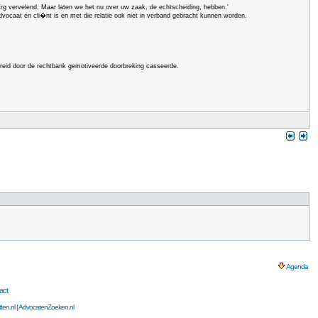
'Erg vervelend. Maar laten we het nu over uw zaak, de echtscheiding, hebben.'
n advocaat en cli�nt is en met die relatie ook niet in verband gebracht kunnen worden.
breid door de rechtbank gemotiveerde doorbreking casseerde.
Agenda
act
ten.nl
|
AdvocatenZoeken.nl