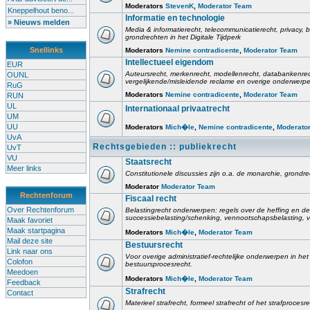
Moderators
StevenK
,
Moderator Team
Kneppelhout beno...
Informatie en technologie
» Nieuws melden
Media & informatierecht, telecommunicatierecht, privacy
grondrechten in het Digitale Tijdperk
Snellinks
Moderators
Nemine contradicente
,
Moderator Team
Intellectueel eigendom
EUR
Auteursrecht, merkenrecht, modellenrecht, databankenre
OUNL
vergelijkende/misleidende reclame en overige onderwerpe
RuG
Moderators
Nemine contradicente
,
Moderator Team
RUN
UL
Internationaal privaatrecht
UM
UU
Moderators
Mich�le
,
Nemine contradicente
,
Moderato
UvA
Rechtsgebieden :: publiekrecht
UvT
VU
Staatsrecht
Meer links
Constitutionele discussies zijn o.a. de monarchie, grondrech
Moderator
Moderator Team
Rechtenforum
Fiscaal recht
Over Rechtenforum
Belastingrecht onderwerpen: regels over de heffing en de 
successiebelasting/schenking, vennootschapsbelasting, v
Maak favoriet
Maak startpagina
Moderators
Mich�le
,
Moderator Team
Mail deze site
Bestuursrecht
Link naar ons
Voor overige administratief-rechtelijke onderwerpen in he
Colofon
bestuursprocesrecht.
Meedoen
Moderators
Mich�le
,
Moderator Team
Feedback
Strafrecht
Contact
Materieel strafrecht, formeel strafrecht of het strafprocesr