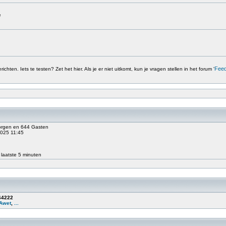
e
Fee
chten. Iets te testen? Zet het hier. Als je er niet uitkomt, kun je vragen stellen in het forum '
borgen en 644 Gasten
2025 11:45
 laatste 5 minuten
64222
Awet
,
...