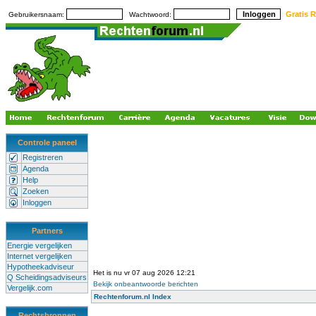
Gratis R
Gebruikersnaam:
Wachtwoord:
Controle paneel
Registreren
Agenda
Help
Zoeken
Inloggen
Partners
Energie vergelijken
Internet vergelijken
Hypotheekadviseur
Het is nu vr 07 aug 2026 12:21
Q Scheidingsadviseurs
Bekijk onbeantwoorde berichten
Vergelijk.com
Rechtenforum.nl Index
Rechtsbronnen