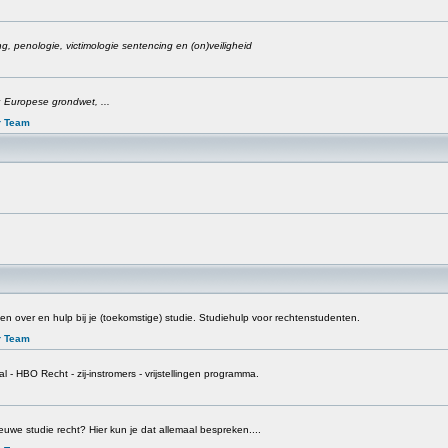
cing, penologie, victimologie sentencing en (on)veiligheid
 Europese grondwet, ...
r Team
n over en hulp bij je (toekomstige) studie. Studiehulp voor rechtenstudenten.
r Team
l - HBO Recht - zij-instromers - vrijstellingen programma.
euwe studie recht? Hier kun je dat allemaal bespreken....