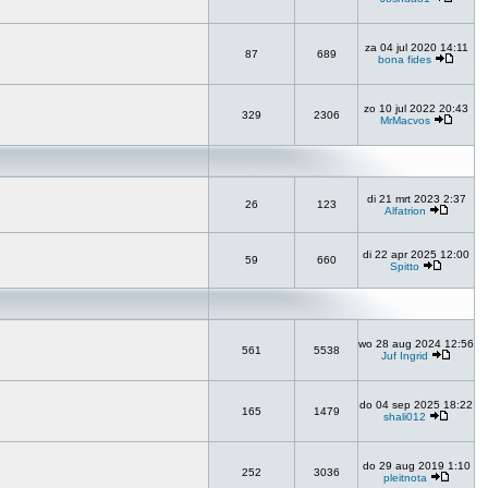
za 04 jul 2020 14:11
87
689
bona fides
zo 10 jul 2022 20:43
329
2306
MrMacvos
di 21 mrt 2023 2:37
26
123
Alfatrion
di 22 apr 2025 12:00
59
660
Spitto
wo 28 aug 2024 12:56
561
5538
Juf Ingrid
do 04 sep 2025 18:22
165
1479
shali012
do 29 aug 2019 1:10
252
3036
pleitnota