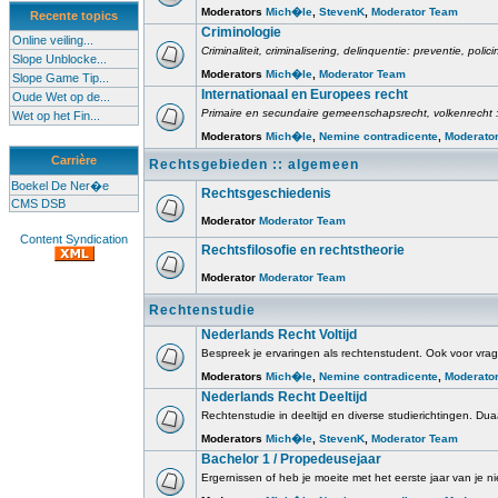
Moderators
Mich�le
,
StevenK
,
Moderator Team
Recente topics
Criminologie
Online veiling...
Criminaliteit, criminalisering, delinquentie: preventie, poli
Slope Unblocke...
Moderators
Mich�le
,
Moderator Team
Slope Game Tip...
Internationaal en Europees recht
Oude Wet op de...
Primaire en secundaire gemeenschapsrecht, volkenrecht :
Wet op het Fin...
Moderators
Mich�le
,
Nemine contradicente
,
Moderato
Carrière
Rechtsgebieden :: algemeen
Boekel De Ner�e
Rechtsgeschiedenis
CMS DSB
Moderator
Moderator Team
Content Syndication
Rechtsfilosofie en rechtstheorie
Moderator
Moderator Team
Rechtenstudie
Nederlands Recht Voltijd
Bespreek je ervaringen als rechtenstudent. Ook voor vrage
Moderators
Mich�le
,
Nemine contradicente
,
Moderato
Nederlands Recht Deeltijd
Rechtenstudie in deeltijd en diverse studierichtingen. Duaa
Moderators
Mich�le
,
StevenK
,
Moderator Team
Bachelor 1 / Propedeusejaar
Ergernissen of heb je moeite met het eerste jaar van je ni