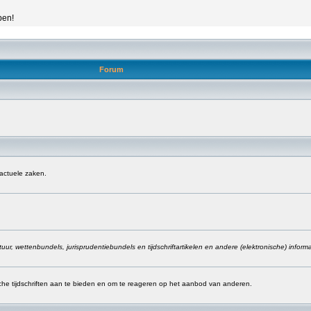
pen!
Forum
 actuele zaken.
ur, wettenbundels, jurisprudentiebundels en tijdschriftartikelen en andere (elektronische) inform
sche tijdschriften aan te bieden en om te reageren op het aanbod van anderen.