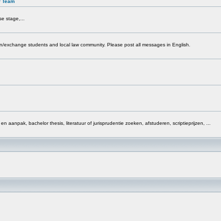
r Team
e stage,...
ign/exchange students and local law community. Please post all messages in English.
 en aanpak, bachelor thesis, literatuur of jurisprudentie zoeken, afstuderen, scriptieprijzen, ...