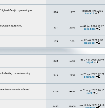
, 'digitaal Bewijs', spamming en
Vandaag om 12:01
310
1973
brock12
chtmatige handelen,
zo 09 jun 2024 17:28
397
2756
bona fides
vr 22 okt 2021 8:32
105
300
legalrebel
do 17 jul 2025 22:40
203
1866
billy-d
onbelasting, omzetbelasting,
do 23 apr 2026 22:21
543
2951
Firestarter
rmele bestuursrecht oftewel
vr 01 aug 2025 10:15
1299
9851
cia76
ma 03 feb 2025 14:28
1435
11968
Joshua81