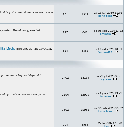
 tuchtregister, doorstroom van vrouwen in
za 17 jan 2026 19:01
151
1317
bona fides
uristen, liberalisering van het
do 05 sep 2024 11:22
127
642
bremam
lijke Macht
. Bijvoorbeeld, als advocaat,
di 17 okt 2023 10:31
314
2387
Youssef12
ijke behandeling, ontslagrecht,
do 23 jul 2026 9:05
2402
13174
Joycesa
di 24 jun 2025 13:23
erschap, recht op naam, woonplaats,...
2194
12969
liwovosa
ma 23 feb 2026 23:02
3862
25981
bona fides
do 29 feb 2024 10:42
604
2588
rokert