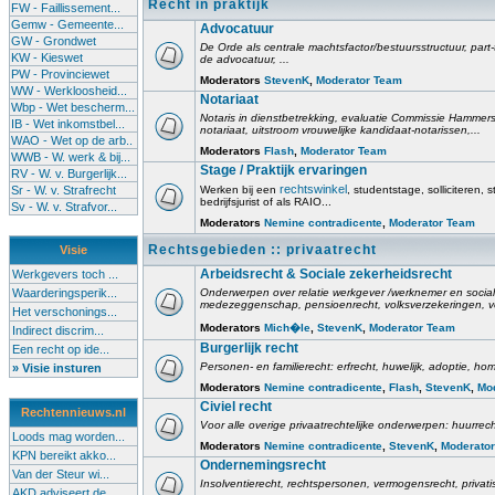
Recht in praktijk
FW - Faillissement...
Gemw - Gemeente...
Advocatuur
GW - Grondwet
De Orde als centrale machtsfactor/bestuursstructuur, part-
KW - Kieswet
de advocatuur, ...
PW - Provinciewet
Moderators
StevenK
,
Moderator Team
WW - Werkloosheid...
Notariaat
Wbp - Wet bescherm...
Notaris in dienstbetrekking, evaluatie Commissie Hammerste
IB - Wet inkomstbel...
notariaat, uitstroom vrouwelijke kandidaat-notarissen,...
WAO - Wet op de arb..
Moderators
Flash
,
Moderator Team
WWB - W. werk & bij...
Stage / Praktijk ervaringen
RV - W. v. Burgerlijk...
rechtswinkel
Sr - W. v. Strafrecht
Werken bij een
, studentstage, solliciteren, s
bedrijfsjurist of als RAIO...
Sv - W. v. Strafvor...
Moderators
Nemine contradicente
,
Moderator Team
Rechtsgebieden :: privaatrecht
Visie
Arbeidsrecht & Sociale zekerheidsrecht
Werkgevers toch ...
Waarderingsperik...
Onderwerpen over relatie werkgever /werknemer en social
medezeggenschap, pensioenrecht, volksverzekeringen, v
Het verschonings...
Moderators
Mich�le
,
StevenK
,
Moderator Team
Indirect discrim...
Burgerlijk recht
Een recht op ide...
Personen- en familierecht: erfrecht, huwelijk, adoptie, h
» Visie insturen
Moderators
Nemine contradicente
,
Flash
,
StevenK
,
Mo
Civiel recht
Rechtennieuws.nl
Voor alle overige privaatrechtelijke onderwerpen: huurrech
Loods mag worden...
Moderators
Nemine contradicente
,
StevenK
,
Moderato
KPN bereikt akko...
Ondernemingsrecht
Van der Steur wi...
Insolventierecht, rechtspersonen, vermogensrecht, privati
AKD adviseert de...