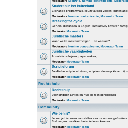
Moderators
Mich�le
,
Nemine contradicente
,
Moderato
Studeren in het buitenland
Exchange programma's, keuzevakken volgen, buitenlands
Moderators
Nemine contradicente
,
Moderator Team
Breaking the cycle
General discussion in English: Interactivity between fore
Moderator
Moderator Team
Juridische masters
Waar, welke masterrrrr volgen... en waarom?
Moderators
Nemine contradicente
,
Moderator Team
Juridische vaardigheden
Annotatie schrijven, paper maken, ...
Moderator
Moderator Team
Scriptieforum
Juridische scriptie schrijven, scriptieonderwerp kiezen, tips
Moderator
Moderator Team
Rechtshulp
Rechtshulp
Voor juridisch advies en hulp bij rechtsproblemen
Moderator
Moderator Team
Community
Wie ben jij?
Je kan je hier even voorstellen aan de andere
gebruikers
.
Stel vragen om elkaar beter te leren kennen.
Moderator
Moderator Team