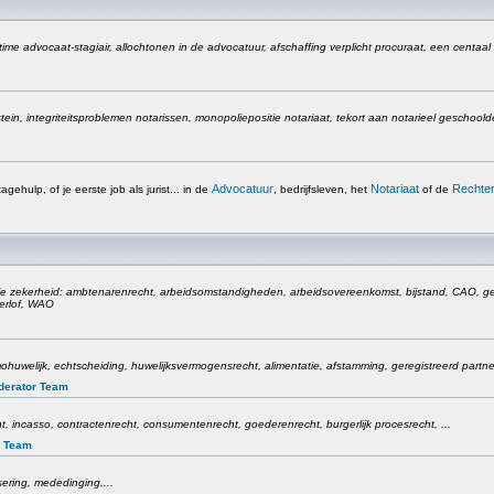
time advocaat-stagiair, allochtonen in de advocatuur, afschaffing verplicht procuraat, een centaal
in, integriteitsproblemen notarissen, monopoliepositie notariaat, tekort aan notarieel geschoolde j
Advocatuur
Notariaat
Rechter
tagehulp, of je eerste job als jurist... in de
, bedrijfsleven, het
of de
e zekerheid: ambtenarenrecht, arbeidsomstandigheden, arbeidsovereenkomst, bijstand, CAO, gel
erlof, WAO
omohuwelijk, echtscheiding, huwelijksvermogensrecht, alimentatie, afstamming, geregistreerd partn
derator Team
t, incasso, contractenrecht, consumentenrecht, goederenrecht, burgerlijk procesrecht, ...
r Team
sering, mededinging,...