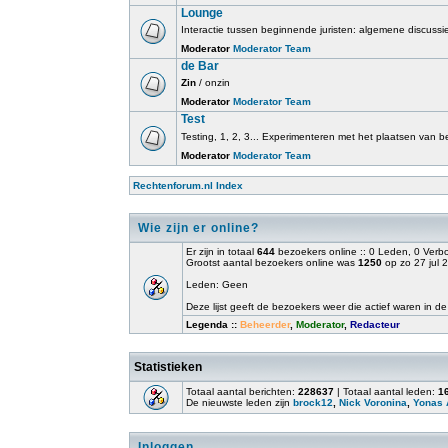
Lounge
Interactie tussen beginnende juristen: algemene discussi
Moderator
Moderator Team
de Bar
Zin
/ onzin
Moderator
Moderator Team
Test
Testing, 1, 2, 3... Experimenteren met het plaatsen van beri
Moderator
Moderator Team
Rechtenforum.nl Index
Wie zijn er online?
Er zijn in totaal
644
bezoekers online :: 0 Leden, 0 Ver
Grootst aantal bezoekers online was
1250
op zo 27 jul 
Leden: Geen
Deze lijst geeft de bezoekers weer die actief waren in de
Legenda ::
Beheerder
,
Moderator
,
Redacteur
Statistieken
Totaal aantal berichten:
228637
| Totaal aantal leden:
1
De nieuwste leden zijn
brock12
,
Nick Voronina
,
Yonas 
Inloggen