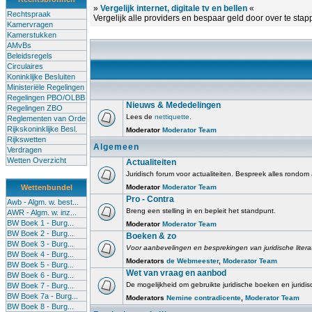
»
Vergelijk internet, digitale tv en bellen
«
Rechtspraak
Vergelijk alle providers en bespaar geld door over te stap
Kamervragen
Kamerstukken
AMvBs
Beleidsregels
Circulaires
Koninklijke Besluiten
Ministeriële Regelingen
Regelingen PBO/OLBB
Nieuws & Mededelingen
Regelingen ZBO
Lees de
nettiquette
.
Reglementen van Orde
Rijkskoninklijke Besl.
Moderator
Moderator Team
Rijkswetten
Algemeen
Verdragen
Wetten Overzicht
Actualiteiten
Juridisch forum voor actualiteiten. Bespreek alles rondom
Wettenbundel
Moderator
Moderator Team
Pro - Contra
Awb - Algm. w. best...
Breng een stelling in en bepleit het standpunt.
AWR - Algm. w. inz...
BW Boek 1 - Burg...
Moderator
Moderator Team
BW Boek 2 - Burg...
Boeken & zo
BW Boek 3 - Burg...
Voor aanbevelingen en besprekingen van juridische literatu
BW Boek 4 - Burg...
Moderators
de Webmeester
,
Moderator Team
BW Boek 5 - Burg...
Wet van vraag en aanbod
BW Boek 6 - Burg...
De mogelijkheid om gebruikte juridische boeken en juridi
BW Boek 7 - Burg...
BW Boek 7a - Burg...
Moderators
Nemine contradicente
,
Moderator Team
BW Boek 8 - Burg...