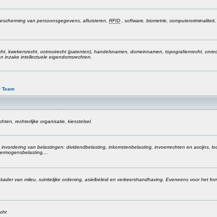
, bescherming van persoonsgegevens, afluisteren,
RFID
, software, biometrie, computercriminaliteit
cht, kwekersrecht, octrooirecht (patenten), handelsnamen, domeinnamen, topografienrecht, onre
n inzake intellectuele eigendomsrechten.
r Team
ten, rechterlijke organisatie, kiesstelsel.
invordering van belastingen: dividendbelasting, inkomstenbelasting, invoerrechten en accijns, lo
ermogensbelasting,...
t kader van mileu, ruimtelijke ordening, asielbeleid en verkeershandhaving. Eveneens voor het fo
echt