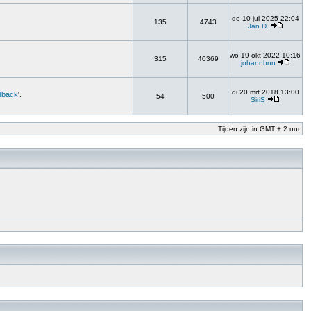
do 10 jul 2025 22:04
135
4743
Jan D.
wo 19 okt 2022 10:16
315
40369
johannbnn
di 20 mrt 2018 13:00
dback
'.
54
500
SiriS
Tijden zijn in GMT + 2 uur