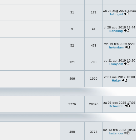
wo 28 aug 2024 12:44
31
172
Juf Ingrid
di 28 aug 2018 13:44
9
41
Bandung
wo 19 feb 2025 5:29
52
473
helendam
do 11 apr 2019 10:20
121
700
Dionjoost
vr 31 mei 2019 13:00
406
1929
Hellay
za 06 dec 2025 17:06
3776
28326
Richard53
ma 13 feb 2023 18:34
458
3773
kattenoor