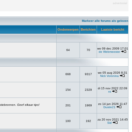
advertorial
Markeer alle forums als gelezen
Onderwerpen
Berichten
Laatste bericht
wo 09 dec 2009 17:01
64
70
de Webmeester
wo 05 aug 2026 8:31
668
9317
Nick Voronina
di 15 nov 2022 22:09
154
2329
xs
zo 14 jun 2026 11:47
atiebronnen. Geef elkaar tips!
201
1969
Dustin21
za 20 nov 2021 14:45
100
192
Sid