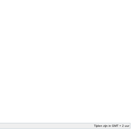
Tijden zijn in GMT + 2 uur