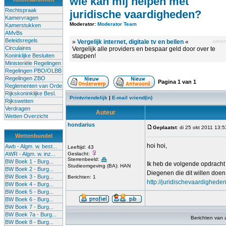
wie kan mij helpen met
Rechtspraak
juridische vaardigheden?
Kamervragen
Moderator:
Moderator Team
Kamerstukken
AMvBs
Beleidsregels
»
Vergelijk internet, digitale tv en bellen
«
advert
Circulaires
Vergelijk alle providers en bespaar geld door over te
Koninklijke Besluiten
stappen!
Ministeriële Regelingen
Regelingen PBO/OLBB
Regelingen ZBO
Pagina
1
van
1
Reglementen van Orde
Rijkskoninklijke Besl.
Printvriendelijk
|
E-mail vriend(in)
Rijkswetten
Verdragen
Auteur
Wetten Overzicht
hondarius
Geplaatst
: di 25 okt 2011 13:5
Wettenbundel
hoi hoi,
Awb - Algm. w. best...
Leeftijd: 43
AWR - Algm. w. inz...
Geslacht:
Sterrenbeeld:
BW Boek 1 - Burg...
Ik heb de volgende opdracht 
Studieomgeving (BA): HAN
BW Boek 2 - Burg...
Diegenen die dit willen doen
BW Boek 3 - Burg...
Berichten: 1
http://juridischevaardighed
BW Boek 4 - Burg...
BW Boek 5 - Burg...
BW Boek 6 - Burg...
BW Boek 7 - Burg...
BW Boek 7a - Burg...
Berichten van 
BW Boek 8 - Burg...