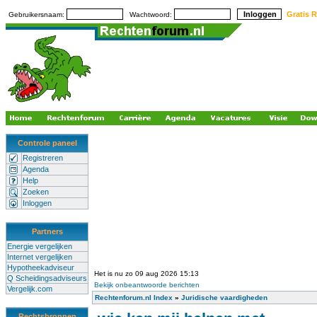
Gratis R
Gebruikersnaam:
Wachtwoord:
Controle paneel
Registreren
Agenda
Help
Zoeken
Inloggen
Partners
Energie vergelijken
Internet vergelijken
Hypotheekadviseur
Het is nu zo 09 aug 2026 15:13
Q Scheidingsadviseurs
Bekijk onbeantwoorde berichten
Vergelijk.com
Rechtenforum.nl Index
»
Juridische vaardigheden
Rechtsbronnen