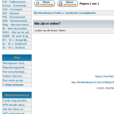
FW - Faillissement...
Pagina
1
van
1
Gemw - Gemeente...
GW - Grondwet
Rechtenforum.nl Index
»
Juridische vaardigheden
KW - Kieswet
PW - Provinciewet
WW - Werkloosheid...
Wie zijn er online?
Wbp - Wet bescherm...
IB - Wet inkomstbel...
Leden op dit forum: Geen
WAO - Wet op de arb..
WWB - W. werk & bij...
RV - W. v. Burgerlijk...
Sr - W. v. Strafrecht
Sv - W. v. Strafvor...
Visie
Werkgevers toch ...
Waarderingsperik...
Het verschonings...
Indirect discrim...
Home
Over Recht
|
Een recht op ide...
Rechtennieuws.nl
Jure.nl
Maxius.nl
Sites:
|
|
» Visie insturen
Rec
© 2003 - 2018
Rechtennieuws.nl
Loods mag worden...
KPN bereikt akko...
Van der Steur wi...
AKD adviseert de...