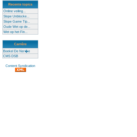
Recente topics
Online veiling...
Slope Unblocke...
Slope Game Tip...
Oude Wet op de...
Wet op het Fin...
Carrière
Boekel De Ner�e
CMS DSB
Content Syndication