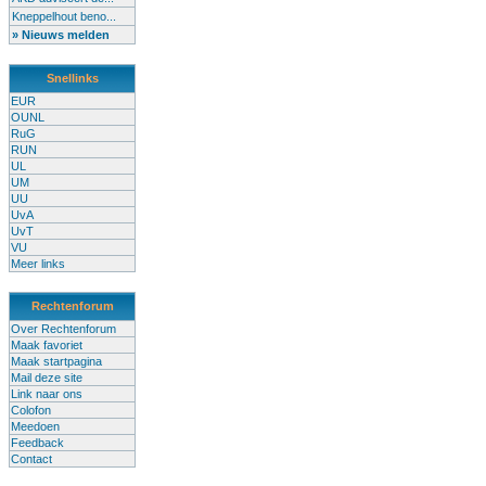
Kneppelhout beno...
» Nieuws melden
Snellinks
EUR
OUNL
RuG
RUN
UL
UM
UU
UvA
UvT
VU
Meer links
Rechtenforum
Over Rechtenforum
Maak favoriet
Maak startpagina
Mail deze site
Link naar ons
Colofon
Meedoen
Feedback
Contact