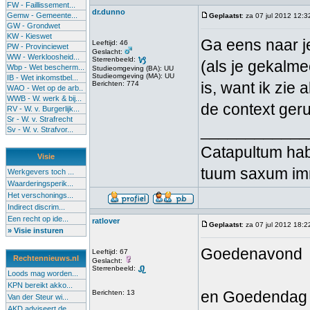
FW - Faillissement...
dr.dunno
Gemw - Gemeente...
Geplaatst
: za 07 jul 2012 12:3
GW - Grondwet
KW - Kieswet
Ga eens naar j
Leeftijd: 46
PW - Provinciewet
Geslacht:
WW - Werkloosheid...
Sterrenbeeld:
(als je gekalme
Wbp - Wet bescherm...
Studieomgeving (BA): UU
Studieomgeving (MA): UU
IB - Wet inkomstbel...
is, want ik zie
Berichten: 774
WAO - Wet op de arb..
WWB - W. werk & bij...
de context ger
RV - W. v. Burgerlijk...
Sr - W. v. Strafrecht
____________
Sv - W. v. Strafvor...
Catapultum hab
Visie
tuum saxum i
Werkgevers toch ...
Waarderingsperik...
Het verschonings...
Indirect discrim...
Een recht op ide...
ratlover
Geplaatst
: za 07 jul 2012 18:2
» Visie insturen
Goedenavond
Leeftijd: 67
Rechtennieuws.nl
Geslacht:
Sterrenbeeld:
Loods mag worden...
KPN bereikt akko...
en Goedendag
Berichten: 13
Van der Steur wi...
AKD adviseert de...