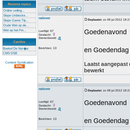
Recente topics
Online veiling...
Slope Unblocke...
ratlover
Geplaatst
: zo 08 jul 2012 18:2
Slope Game Tip...
Oude Wet op de...
Goedenavond
Wet op het Fin...
Leeftijd: 67
Geslacht:
Sterrenbeeld:
Carrière
en Goedendag
Berichten: 13
Boekel De Ner�e
CMS DSB
Content Syndication
Laatst aangepast d
bewerkt
ratlover
Geplaatst
: zo 08 jul 2012 18:2
Goedenavond
Leeftijd: 67
Geslacht:
Sterrenbeeld:
en Goedendag
Berichten: 13