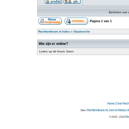
Berichten van 
Pagina
1
van
1
Rechtenforum.nl Index
»
Staatsrecht
Wie zijn er online?
Leden op dit forum: Geen
Home
Over Recht
|
Rechtennieuws.nl
Jure.nl
Maxius.nl
Sites:
|
|
Rec
© 2003 - 2018