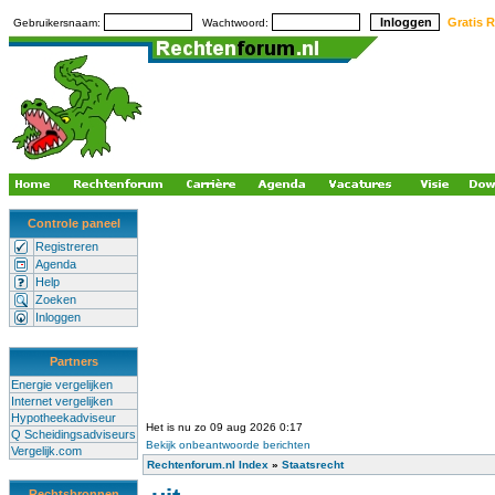
Gratis R
Gebruikersnaam:
Wachtwoord:
Controle paneel
Registreren
Agenda
Help
Zoeken
Inloggen
Partners
Energie vergelijken
Internet vergelijken
Hypotheekadviseur
Het is nu zo 09 aug 2026 0:17
Q Scheidingsadviseurs
Bekijk onbeantwoorde berichten
Vergelijk.com
Rechtenforum.nl Index
»
Staatsrecht
Rechtsbronnen