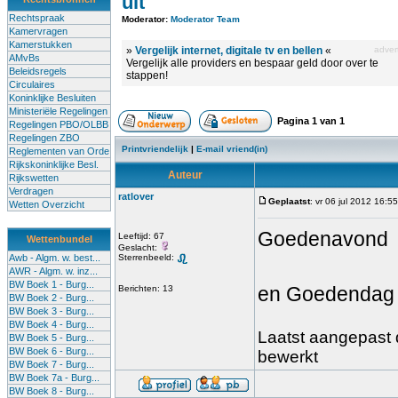
uit
Rechtspraak
Moderator:
Moderator Team
Kamervragen
Kamerstukken
»
Vergelijk internet, digitale tv en bellen
«
advert
AMvBs
Vergelijk alle providers en bespaar geld door over te
Beleidsregels
stappen!
Circulaires
Koninklijke Besluiten
Ministeriële Regelingen
Pagina
1
van
1
Regelingen PBO/OLBB
Regelingen ZBO
Printvriendelijk
|
E-mail vriend(in)
Reglementen van Orde
Rijkskoninklijke Besl.
Auteur
Rijkswetten
Verdragen
ratlover
Geplaatst
: vr 06 jul 2012 16:55
Wetten Overzicht
Goedenavond
Leeftijd: 67
Wettenbundel
Geslacht:
Awb - Algm. w. best...
Sterrenbeeld:
AWR - Algm. w. inz...
BW Boek 1 - Burg...
en Goedendag
Berichten: 13
BW Boek 2 - Burg...
BW Boek 3 - Burg...
BW Boek 4 - Burg...
Laatst aangepast d
BW Boek 5 - Burg...
BW Boek 6 - Burg...
bewerkt
BW Boek 7 - Burg...
BW Boek 7a - Burg...
BW Boek 8 - Burg...