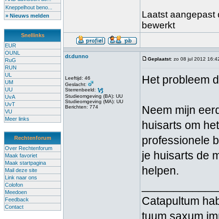
Kneppelhout beno...
Laatst aangepast d
» Nieuws melden
bewerkt
Snellinks
EUR
OUNL
dr.dunno
Geplaatst
: zo 08 jul 2012 16:4
RuG
RUN
UL
Het probleem dat
Leeftijd: 46
UM
Geslacht:
UU
Sterrenbeeld:
Studieomgeving (BA): UU
UvA
Studieomgeving (MA): UU
UvT
Neem mijn eerd
Berichten: 774
VU
Meer links
huisarts om het
professionele b
Rechtenforum
Over Rechtenforum
je huisarts de
Maak favoriet
Maak startpagina
helpen.
Mail deze site
Link naar ons
____________
Colofon
Meedoen
Catapultum hab
Feedback
Contact
tuum saxum i