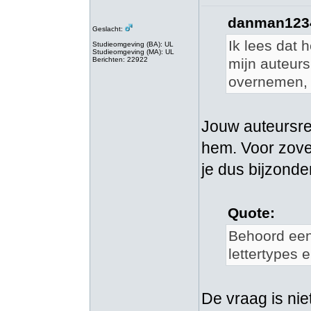
danman1234
Geslacht:
Ik lees dat h
Studieomgeving (BA): UL
Studieomgeving (MA): UL
Berichten: 22922
mijn auteur
overnemen, 
Jouw auteursrec
hem. Voor zover
je dus bijzond
Quote:
Behoord een 
lettertypes e
De vraag is nie