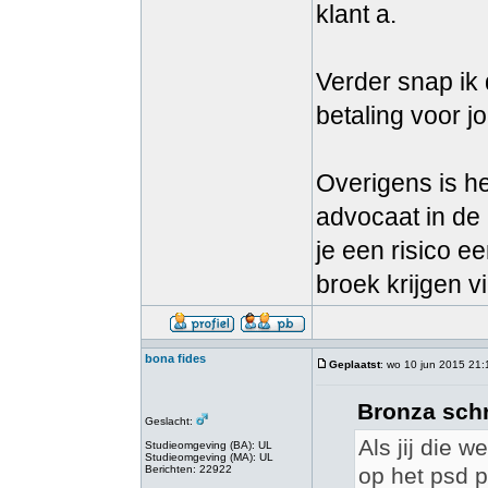
klant a.
Verder snap ik 
betaling voor j
Overigens is he
advocaat in de a
je een risico e
broek krijgen vi
bona fides
Geplaatst
: wo 10 jun 2015 21:
Bronza schr
Geslacht:
Als jij die 
Studieomgeving (BA): UL
Studieomgeving (MA): UL
Berichten: 22922
op het psd p