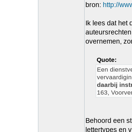
bron:
http://ww
Ik lees dat het 
auteursrechten
overnemen, zon
Quote:
Een dienstve
vervaardigi
daarbij inst
163, Voorver
Behoord een sta
lettertypes en v