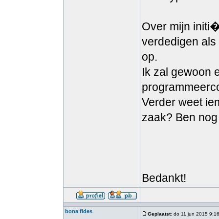
Over mijn init
verdedigen als
op.
Ik zal gewoon 
programmeerc
Verder weet iem
zaak? Ben nog 
Bedankt!
bona fides
Geplaatst
: do 11 jun 2015 9:1