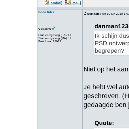
bona fides
Geplaatst
: wo 10 jun 2015 1:0
danman1234
Geslacht:
Ik schijn du
Studieomgeving (BA): UL
Studieomgeving (MA): UL
Berichten: 22922
PSD ontwerp
begrepen?
Niet op het aan
Je hebt wel au
geschreven. (He
gedaagde ben j
Quote: