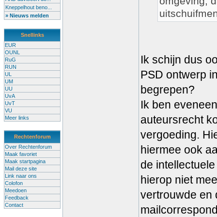
omgeving, da
Kneppelhout beno...
uitschuifmen
» Nieuws melden
Snellinks
EUR
OUNL
Ik schijn dus 
RuG
RUN
PSD ontwerp in
UL
UM
begrepen?
UU
UvA
Ik ben eveneen
UvT
VU
auteursrecht k
Meer links
vergoeding. Hi
Rechtenforum
hiermee ook aan
Over Rechtenforum
Maak favoriet
Maak startpagina
de intellectue
Mail deze site
Link naar ons
hierop niet mee
Colofon
Meedoen
vertrouwde en 
Feedback
Contact
mailcorrespond