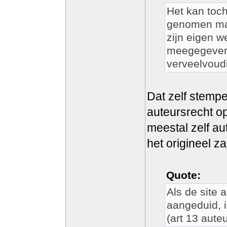
Het kan toch 
genomen maa
zijn eigen w
meegegeven 
verveelvoud
Dat zelf stempe
auteursrecht op
meestal zelf au
het origineel z
Quote:
Als de site 
aangeduid, i
(art 13 aute