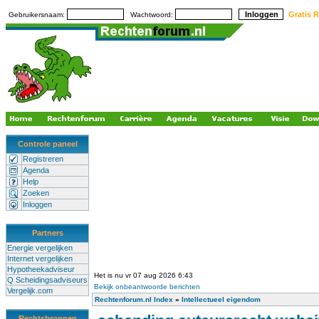
Gratis R
Gebruikersnaam:
Wachtwoord:
Controle paneel
Registreren
Agenda
Help
Zoeken
Inloggen
Partners
Energie vergelijken
Internet vergelijken
Hypotheekadviseur
Het is nu vr 07 aug 2026 6:43
Q Scheidingsadviseurs
Bekijk onbeantwoorde berichten
Vergelijk.com
Rechtenforum.nl Index
»
Intellectueel eigendom
Rechtsbronnen