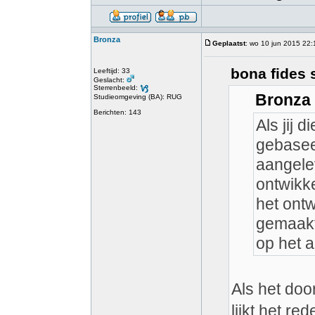
Bronza
Geplaatst
: wo 10 jun 2015 22:
bona fides 
Leeftijd: 33
Geslacht:
Sterrenbeeld:
Bronza 
Studieomgeving (BA): RUG
Berichten: 143
Als jij 
gebaseer
aangelev
ontwikke
het ont
gemaakt,
op het a
Als het doo
lijkt het re