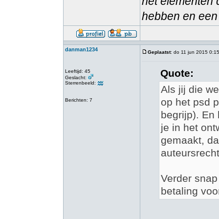
het elementen d
hebben en een 
danman1234
Geplaatst
: do 11 jun 2015 0:1
Quote:
Leeftijd: 45
Geslacht:
Sterrenbeeld:
Als jij die 
op het psd p
Berichten: 7
begrijp). En
je in het on
gemaakt, dan
auteursrecht
Verder snap 
betaling voo