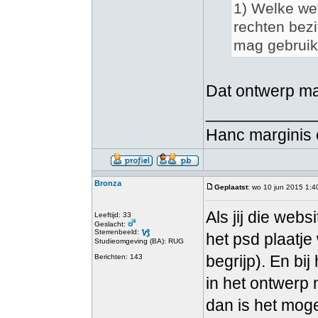
1) Welke wet
rechten bezi
mag gebruik
Dat ontwerp mag
____________
Hanc marginis 
Bronza
Geplaatst
: wo 10 jun 2015 1:4
Als jij die web
Leeftijd: 33
Geslacht:
Sterrenbeeld:
het psd plaatje
Studieomgeving (BA): RUG
begrijp). En bi
Berichten: 143
in het ontwerp
dan is het moge