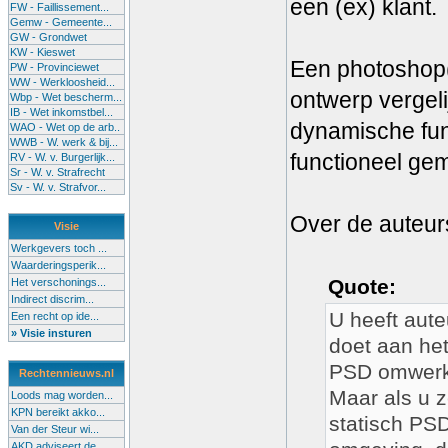
een (ex) klant.
FW - Faillissement...
Gemw - Gemeente...
GW - Grondwet
KW - Kieswet
Een photoshop(P
PW - Provinciewet
WW - Werkloosheid...
ontwerp vergeli
Wbp - Wet bescherm...
IB - Wet inkomstbel...
dynamische fun
WAO - Wet op de arb..
WWB - W. werk & bij...
functioneel gem
RV - W. v. Burgerlijk...
Sr - W. v. Strafrecht
Sv - W. v. Strafvor...
Over de auteurs
Visie
Werkgevers toch ...
Waarderingsperik...
Quote:
Het verschonings...
Indirect discrim...
U heeft aute
Een recht op ide...
» Visie insturen
doet aan he
PSD omwerken
Rechtennieuws.nl
Maar als u 
Loods mag worden...
KPN bereikt akko...
statisch PS
Van der Steur wi...
AKD adviseert de...