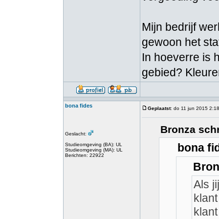
Mijn bedrijf wer
gewoon het sta
In hoeverre is 
gebied? Kleuren
bona fides
Geplaatst
: do 11 jun 2015 2:1
Bronza schr
Geslacht:
bona fi
Studieomgeving (BA): UL
Studieomgeving (MA): UL
Berichten: 22922
Bron
Als j
klant
klant