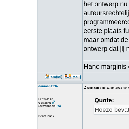
het ontwerp nu 
auteursrechtel
programmeercod
eerste plaats fu
maar omdat de 
ontwerp dat jij 
____________
Hanc marginis 
danman1234
Geplaatst
: do 11 jun 2015 4:4
Quote:
Leeftijd: 45
Geslacht:
Sterrenbeeld:
Hoezo bevat
Berichten: 7