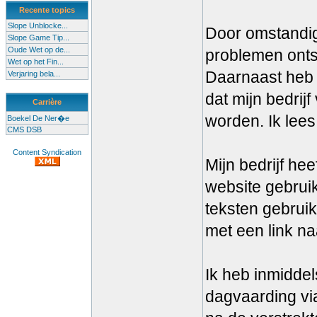
Recente topics
Slope Unblocke...
Door omstandig
Slope Game Tip...
Oude Wet op de...
problemen onts
Wet op het Fin...
Daarnaast heb 
Verjaring bela...
dat mijn bedrij
Carrière
worden. Ik lees
Boekel De Ner�e
CMS DSB
Content Syndication
Mijn bedrijf hee
website gebruik
teksten gebrui
met een link na
Ik heb inmidde
dagvaarding vi