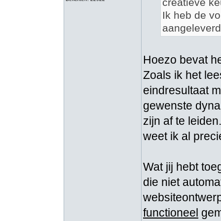
creatieve ke
Ik heb de vo
aangeleverde
Hoezo bevat he
Zoals ik het le
eindresultaat m
gewenste dynam
zijn af te leide
weet ik al prec
Wat jij hebt t
die niet autom
websiteontwerpp
functioneel
gema