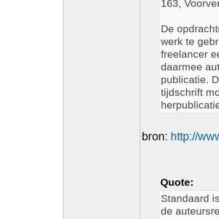
163, Voorver
De opdrachtg
werk te gebr
freelancer ee
daarmee auto
publicatie. 
tijdschrift m
herpublicati
bron:
http://ww
Quote:
Standaard is
de auteursre