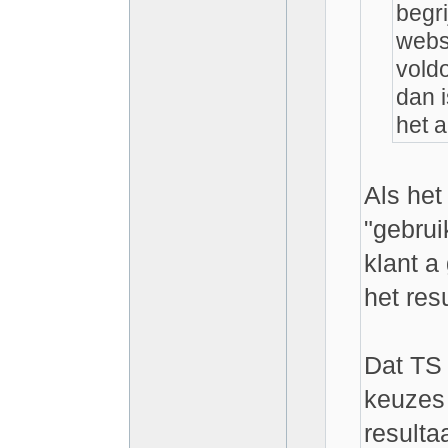
begri
websi
vold
dan i
het a
Als het
"gebruik
klant a
het resu
Dat TS 
keuzes 
resulta