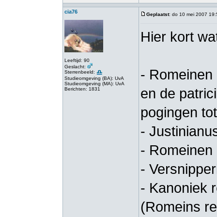
cia76
Geplaatst
: do 10 mei 2007 19
Hier kort w
Leeftijd: 90
Geslacht:
- Romeinen k
Sterrenbeeld:
Studieomgeving (BA): UvA
Studieomgeving (MA): UvA
en de patrici
Berichten: 1831
pogingen tot
- Justinianus
- Romeinen
- Versnipper
- Kanoniek 
(Romeins re