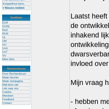
Kneppelhout beno...
» Nieuws melden
Laatst heef
Snellinks
EUR
de ontwikke
OUNL
RuG
inhakend lijk
RUN
UL
UM
ontwikkeling
UU
UvA
dwarsverban
UvT
VU
Meer links
invloed over
Rechtenforum
Over Rechtenforum
Maak favoriet
Mijn vraag h
Maak startpagina
Mail deze site
Link naar ons
Colofon
Meedoen
- hebben me
Feedback
Contact