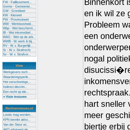
Binnenkort i
FW - Faillissement...
Gemw - Gemeente...
en ik wil ze
GW - Grondwet
KW - Kieswet
PW - Provinciewet
Probleem wa
WW - Werkloosheid...
Wbp - Wet bescherm...
IB - Wet inkomstbel...
een onderwer
WAO - Wet op de arb..
WWB - W. werk & bij...
onderwerpen
RV - W. v. Burgerlijk...
Sr - W. v. Strafrecht
Sv - W. v. Strafvor...
nogal politie
Visie
disucissi�r
Werkgevers toch ...
Waarderingsperik...
inkomensver
Het verschonings...
Indirect discrim...
rechtspraak.
Een recht op ide...
» Visie insturen
hart sneller
Rechtennieuws.nl
meer geschi
Loods mag worden...
KPN bereikt akko...
biertje erbij
Van der Steur wi...
AKD adviseert de...