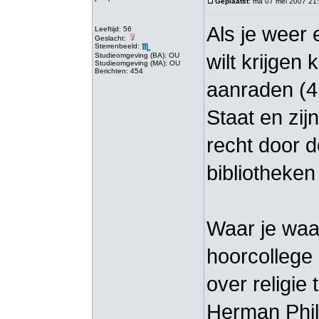
Geplaatst
: ma 07 mei 2007 21
Als je weer e
Leeftijd: 56
Geslacht:
Sterrenbeeld:
wilt krijgen
Studieomgeving (BA): OU
Studieomgeving (MA): OU
Berichten: 454
aanraden (4 
Staat en zij
recht door d
bibliotheken 
Waar je waar
hoorcollege 
over religi
Herman Phili