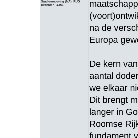
maatschappe
Studieomgeving (MA): RUG
Berichten: 4351
(voort)ontwi
na de versch
Europa gew
De kern van 
aantal dode
we elkaar ni
Dit brengt m
langer in Go
Roomse Rijk
fundament v