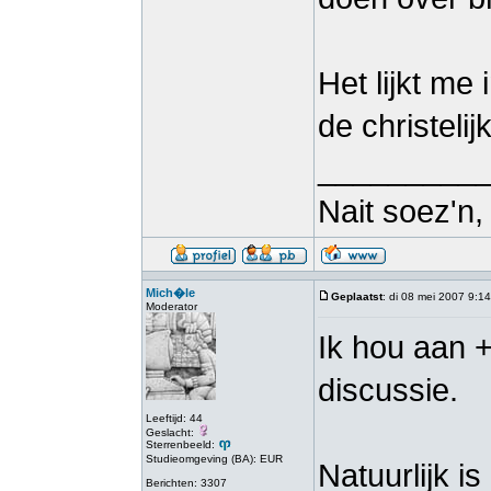
Het lijkt me 
de christeli
_________
Nait soez'n
Mich�le
Geplaatst
: di 08 mei 2007 9:14
Moderator
Ik hou aan +
discussie.
Leeftijd: 44
Geslacht:
Sterrenbeeld:
Studieomgeving (BA): EUR
Natuurlijk is 
Berichten: 3307