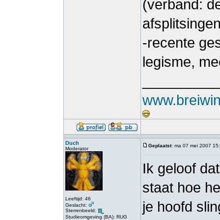
(verband: de
afsplitsinge
-recente ges
legisme, me
_________
www.breiwink
Duch
Geplaatst
: ma 07 mei 2007 15
Moderator
Ik geloof da
staat hoe het
Leeftijd: 46
je hoofd sli
Geslacht:
Sterrenbeeld:
Studieomgeving (BA): RUG