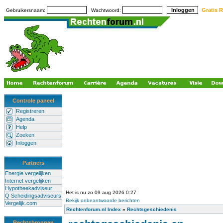
Gratis R
Gebruikersnaam:
Wachtwoord:
Controle paneel
Registreren
Agenda
Help
Zoeken
Inloggen
Partners
Energie vergelijken
Internet vergelijken
Hypotheekadviseur
Het is nu zo 09 aug 2026 0:27
Q Scheidingsadviseurs
Bekijk onbeantwoorde berichten
Vergelijk.com
Rechtenforum.nl Index
»
Rechtsgeschiedenis
Rechtsbronnen