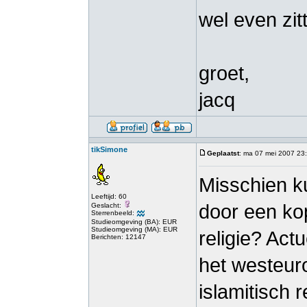
wel even zit
groet,
jacq
tikSimone
Geplaatst
: ma 07 mei 2007 23
Misschien k
Leeftijd: 60
door een kop
Geslacht:
Sterrenbeeld:
Studieomgeving (BA): EUR
Studieomgeving (MA): EUR
religie? Actu
Berichten: 12147
het westeur
islamitisch r