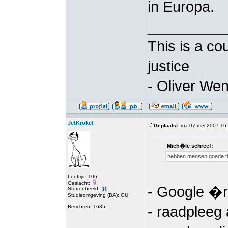
in Europa.
_________
This is a co
justice
- Oliver Wen
JetKroket
Geplaatst
: ma 07 mei 2007 16
Mich�le schreef:
hebben mensen goede tip
Leeftijd: 106
Geslacht:
- Google �
Sterrenbeeld:
Studieomgeving (BA): OU
Berichten: 1635
- raadpleeg