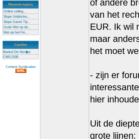
of andere b
Recente topics
Online veiling...
van het rech
Slope Unblocke...
Slope Game Tip...
EUR. Ik wil 
Oude Wet op de...
Wet op het Fin...
maar anders
Carrière
het moet wel
Boekel De Ner�e
CMS DSB
Content Syndication
- zijn er fo
interessant
hier inhoude
Uit de diept
grote lijnen: