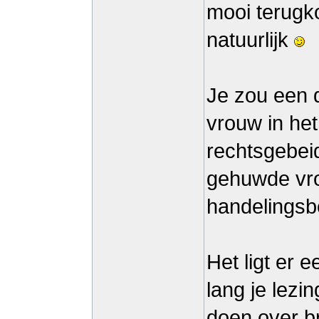
mooi terugko
natuurlijk
Je zou een 
vrouw in het
rechtsgebeid
gehuwde vr
handelingsbe
Het ligt er 
lang je lezi
doen over b