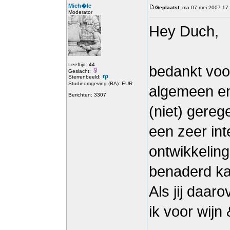
Mich�le
Geplaatst
: ma 07 mei 2007 17
Moderator
Hey Duch,
Leeftijd: 44
bedankt voor
Geslacht:
Sterrenbeeld:
Studieomgeving (BA): EUR
algemeen en
Berichten: 3307
(niet) gere
een zeer int
ontwikkeling
benaderd k
Als jij daar
ik voor wijn