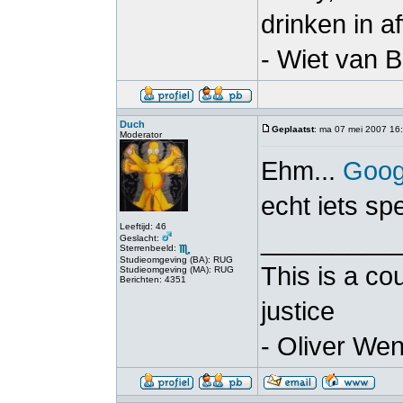
drinken in a
- Wiet van 
Duch
Geplaatst
: ma 07 mei 2007 16
Moderator
Ehm...
Goog
echt iets spe
Leeftijd: 46
_________
Geslacht:
Sterrenbeeld:
Studieomgeving (BA): RUG
This is a co
Studieomgeving (MA): RUG
Berichten: 4351
justice
- Oliver Wen