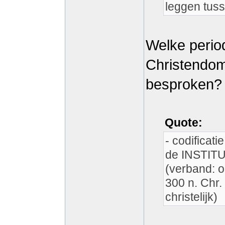
leggen tuss
Welke period
Christendom
besproken?
Quote:
- codificati
de INSTIT
(verband: 
300 n. Chr
christelijk)