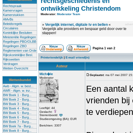
rechtsgeschiedenis en
Rechtspraak
ontwikkeling Christendom
Kamervragen
Moderator:
Moderator Team
Kamerstukken
AMvBs
Beleidsregels
»
Vergelijk internet, digitale tv en bellen
«
advert
Circulaires
Vergelijk alle providers en bespaar geld door over te
Koninklijke Besluiten
stappen!
Ministeriële Regelingen
Regelingen PBO/OLBB
Regelingen ZBO
Pagina
1
van
2
Reglementen van Orde
Rijkskoninklijke Besl.
Printvriendelijk
|
E-mail vriend(in)
Rijkswetten
Verdragen
Auteur
Wetten Overzicht
Mich�le
Geplaatst
: ma 07 mei 2007 15
Moderator
Wettenbundel
Een aantal 
Awb - Algm. w. best...
AWR - Algm. w. inz...
BW Boek 1 - Burg...
vrienden bij
BW Boek 2 - Burg...
BW Boek 3 - Burg...
Leeftijd: 44
BW Boek 4 - Burg...
te verdiepen
Geslacht:
BW Boek 5 - Burg...
Sterrenbeeld:
BW Boek 6 - Burg...
Studieomgeving (BA): EUR
BW Boek 7 - Burg...
Berichten: 3307
BW Boek 7a - Burg...
BW Boek 8 - Burg...