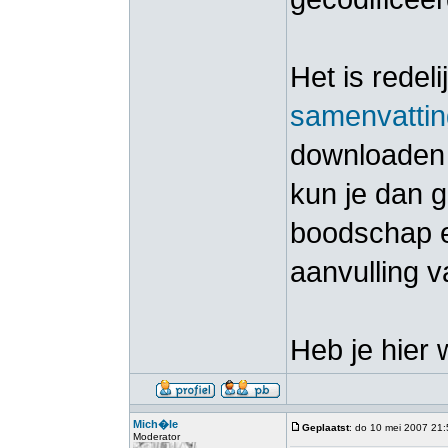
Het is redeli
samenvattin
downloaden z
kun je dan 
boodschap en
aanvulling v
Heb je hier
Mich�le
Geplaatst
: do 10 mei 2007 21
Moderator