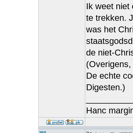
Ik weet niet
te trekken. 
was het Chri
staatsgodsdi
de niet-Chri
(Overigens, 
De echte cod
Digesten.)
_________
Hanc margin
jacq