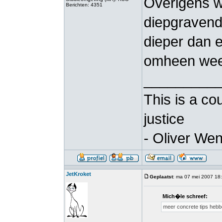
Overigens w
Berichten: 4351
diepgravend
dieper dan e
omheen wee
_________
This is a co
justice
- Oliver Wen
JetKroket
Geplaatst
: ma 07 mei 2007 18
Mich�le schreef:
meer concrete tips hebbe