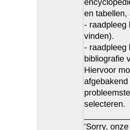
encyclopedi
en tabellen,
- raadpleeg 
vinden).
- raadpleeg 
bibliografie 
Hiervoor moe
afgebakend 
probleemstel
selecteren.
_________
'Sorry, onze