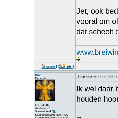
Jet, ook bed
vooral om o
dat scheelt 
_________
www.breiwink
Duch
Geplaatst
: ma 07 mei 2007 17
Moderator
Ik wel daar
houden hoor
Leeftijd: 46
Geslacht:
Sterrenbeeld:
Studieomgeving (BA): RUG
Studieomgeving (MA): RUG