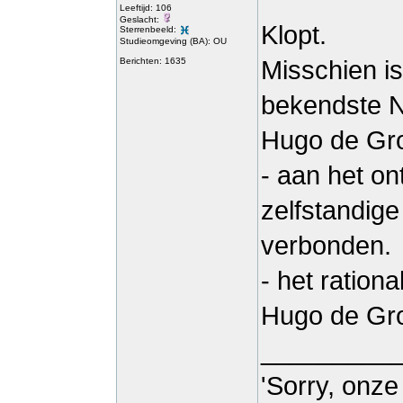
Leeftijd: 106
Geslacht:
Klopt.
Sterrenbeeld:
Studieomgeving (BA): OU
Berichten: 1635
Misschien is
bekendste Ne
Hugo de Gro
- aan het on
zelfstandige 
verbonden.
- het ration
Hugo de Gro
_________
'Sorry, onze