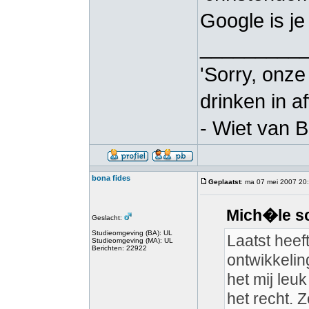
Google is je
_________
'Sorry, onze
drinken in a
- Wiet van 
bona fides
Geplaatst
: ma 07 mei 2007 20
Mich�le sc
Geslacht:
Studieomgeving (BA): UL
Laatst heef
Studieomgeving (MA): UL
Berichten: 22922
ontwikkelin
het mij leu
het recht. 