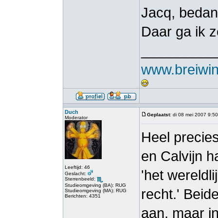
Jacq, bedank
Daar ga ik 
_________
www.breiwink
Duch
Geplaatst
: di 08 mei 2007 9:50
Moderator
Heel precies
en Calvijn h
Leeftijd: 46
'het wereldli
Geslacht:
Sterrenbeeld:
Studieomgeving (BA): RUG
recht.' Bei
Studieomgeving (MA): RUG
Berichten: 4351
aan, maar in