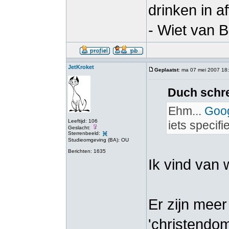
drinken in a
- Wiet van 
JetKroket
Geplaatst
: ma 07 mei 2007 18
Duch schre
Ehm...
Goog
Leeftijd: 106
iets specifi
Geslacht:
Sterrenbeeld:
Studieomgeving (BA): OU
Berichten: 1635
Ik vind van 
Er zijn meer
'christendom