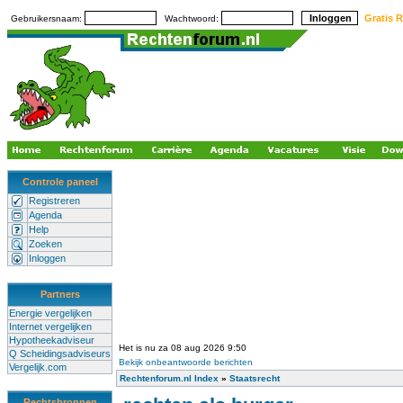
Gratis R
Gebruikersnaam:
Wachtwoord:
Controle paneel
Registreren
Agenda
Help
Zoeken
Inloggen
Partners
Energie vergelijken
Internet vergelijken
Hypotheekadviseur
Het is nu za 08 aug 2026 9:50
Q Scheidingsadviseurs
Bekijk onbeantwoorde berichten
Vergelijk.com
Rechtenforum.nl Index
»
Staatsrecht
Rechtsbronnen