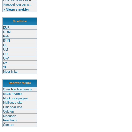
Kneppelhout beno...
» Nieuws melden
Snellinks
EUR
OUNL
RuG
RUN
UL
UM
UU
UvA
UvT
VU
Meer links
Rechtenforum
Over Rechtenforum
Maak favoriet
Maak startpagina
Mail deze site
Link naar ons
Colofon
Meedoen
Feedback
Contact