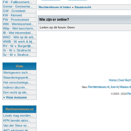
FW - Faillissement...
Gemw - Gemeente...
Rechtenforum.nl Index
»
Staatsrecht
GW - Grondwet
KW - Kieswet
Wie zijn er online?
PW - Provinciewet
WW - Werkloosheid...
Leden op dit forum: Geen
Wbp - Wet bescherm...
IB - Wet inkomstbel...
WAO - Wet op de arb..
WWB - W. werk & bij...
RV - W. v. Burgerlijk...
Sr - W. v. Strafrecht
Sv - W. v. Strafvor...
Visie
Werkgevers toch ...
Waarderingsperik...
Home
Over Recht
|
Het verschonings...
Rechtennieuws.nl
Jure.nl
Maxius.nl
Sites:
|
|
Indirect discrim...
Een recht op ide...
Rec
© 2003 - 2018
» Visie insturen
Rechtennieuws.nl
Loods mag worden...
KPN bereikt akko...
Van der Steur wi...
AKD adviseert de...