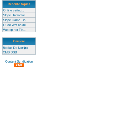
Recente topics
Online veiling...
Slope Unblocke...
Slope Game Tip...
Oude Wet op de...
Wet op het Fin...
Carrière
Boekel De Ner�e
CMS DSB
Content Syndication