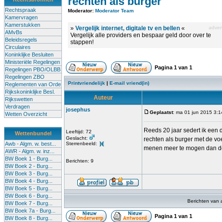
rechten als burger
Rechtspraak
Moderator:
Moderator Team
Kamervragen
Kamerstukken
»
Vergelijk internet, digitale tv en bellen
«
advert
AMvBs
Vergelijk alle providers en bespaar geld door over te
Beleidsregels
stappen!
Circulaires
Koninklijke Besluiten
Ministeriële Regelingen
Pagina
1
van
1
Regelingen PBO/OLBB
Regelingen ZBO
Printvriendelijk
|
E-mail vriend(in)
Reglementen van Orde
Rijkskoninklijke Besl.
Auteur
Rijkswetten
Verdragen
josephus
Geplaatst
: ma 01 jun 2015 3:1
Wetten Overzicht
Reeds 20 jaar sedert ik een 
Leeftijd: 72
Wettenbundel
Geslacht:
rechten als burger met de vo
Awb - Algm. w. best...
Sterrenbeeld:
menen meer te mogen dan d
AWR - Algm. w. inz...
BW Boek 1 - Burg...
Berichten: 9
BW Boek 2 - Burg...
BW Boek 3 - Burg...
BW Boek 4 - Burg...
BW Boek 5 - Burg...
BW Boek 6 - Burg...
Berichten van 
BW Boek 7 - Burg...
BW Boek 7a - Burg...
Pagina
1
van
1
BW Boek 8 - Burg...