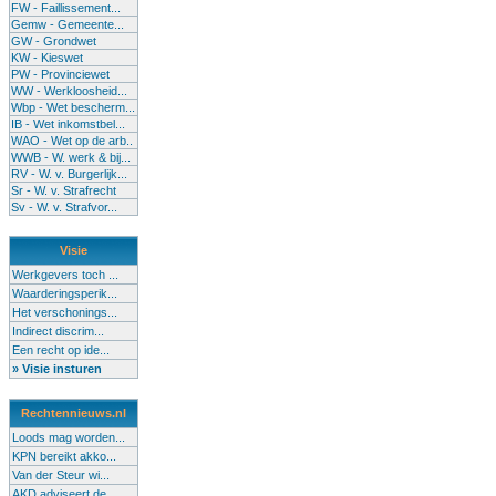
FW - Faillissement...
Gemw - Gemeente...
GW - Grondwet
KW - Kieswet
PW - Provinciewet
WW - Werkloosheid...
Wbp - Wet bescherm...
IB - Wet inkomstbel...
WAO - Wet op de arb..
WWB - W. werk & bij...
RV - W. v. Burgerlijk...
Sr - W. v. Strafrecht
Sv - W. v. Strafvor...
Visie
Werkgevers toch ...
Waarderingsperik...
Het verschonings...
Indirect discrim...
Een recht op ide...
» Visie insturen
Rechtennieuws.nl
Loods mag worden...
KPN bereikt akko...
Van der Steur wi...
AKD adviseert de...