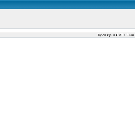
Tijden zijn in GMT + 2 uur
nderwijs te garanderen en te verbeteren. Dit is afgesproken in het Nationaal
der Dekker (onderwijs) vandaag aan in zijn plan van aanpak om onbevoegden voor