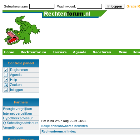
Gratis R
Gebruikersnaam:
Wachtwoord:
Controle paneel
Registreren
Agenda
Help
Zoeken
Inloggen
Partners
Energie vergelijken
Internet vergelijken
Hypotheekadviseur
Het is nu vr 07 aug 2026 16:38
Q Scheidingsadviseurs
Bekijk onbeantwoorde berichten
Vergelijk.com
Rechtenforum.nl Index
Rechtsbronnen