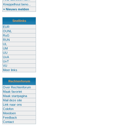
Kneppelhout beno...
» Nieuws melden
Snellinks
EUR
OUNL
RuG
RUN
UL
UM
UU
UvA
UvT
VU
Meer links
Rechtenforum
Over Rechtenforum
Maak favoriet
Maak startpagina
Mail deze site
Link naar ons
Colofon
Meedoen
Feedback
Contact