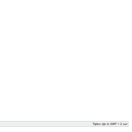
Tijden zijn in GMT + 2 uur