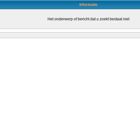
Informatie
Het onderwerp of bericht dat u zoekt bestaat niet
en door daartoe bevoegde leraren (of leraren in opleiding) om de kwaliteit van het o
leraren stimuleren om een bevoegdheid te halen. Dat kondigt staatssecretaris San
ende...