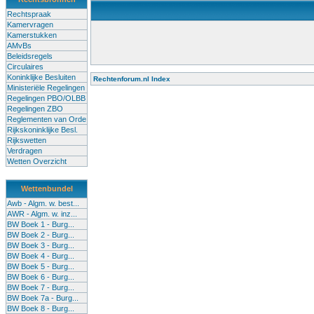
Rechtspraak
Kamervragen
Kamerstukken
AMvBs
Beleidsregels
Circulaires
Koninklijke Besluiten
Rechtenforum.nl Index
Ministeriële Regelingen
Alle lessen in het voortgezet onderwijs moeten worden gegev
Regelingen PBO/OLBB
Onderwijsakkoord. Besturen en scholen moeten onbevoegde 
Regelingen ZBO
de klas terug te dringen. Met deze aanpak ontstaat een sluit
Reglementen van Orde
Rijkskoninklijke Besl.
Rijkswetten
Verdragen
Wetten Overzicht
Wettenbundel
Awb - Algm. w. best...
AWR - Algm. w. inz...
BW Boek 1 - Burg...
BW Boek 2 - Burg...
BW Boek 3 - Burg...
BW Boek 4 - Burg...
BW Boek 5 - Burg...
BW Boek 6 - Burg...
BW Boek 7 - Burg...
BW Boek 7a - Burg...
BW Boek 8 - Burg...