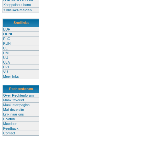
Kneppelhout beno...
» Nieuws melden
Snellinks
EUR
OUNL
RuG
RUN
UL
UM
UU
UvA
UvT
VU
Meer links
Rechtenforum
Over Rechtenforum
Maak favoriet
Maak startpagina
Mail deze site
Link naar ons
Colofon
Meedoen
Feedback
Contact