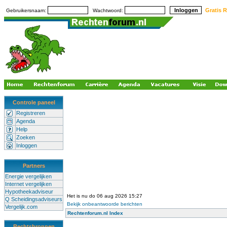
Gratis R
Gebruikersnaam:
Wachtwoord:
Controle paneel
Registreren
Agenda
Help
Zoeken
Inloggen
Partners
Energie vergelijken
Internet vergelijken
Hypotheekadviseur
Het is nu do 06 aug 2026 15:27
Q Scheidingsadviseurs
Bekijk onbeantwoorde berichten
Vergelijk.com
Rechtenforum.nl Index
Rechtsbronnen