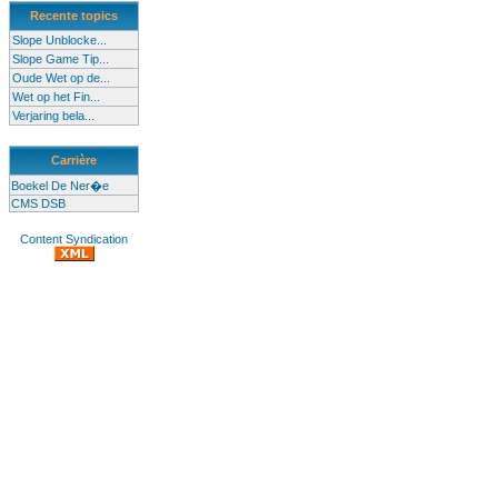
Recente topics
Slope Unblocke...
Slope Game Tip...
Oude Wet op de...
Wet op het Fin...
Verjaring bela...
Carrière
Boekel De Ner�e
CMS DSB
Content Syndication