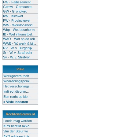
FW - Faillissement...
Gemw - Gemeente...
GW - Grondwet
KW - Kieswet
PW - Provinciewet
WW - Werkloosheid...
Wbp - Wet bescherm...
IB - Wet inkomstbel...
WAO - Wet op de arb..
WWB - W. werk & bij...
RV - W. v. Burgerlijk...
Sr - W. v. Strafrecht
Sv - W. v. Strafvor...
Visie
Werkgevers toch ...
Waarderingsperik...
Het verschonings...
Indirect discrim...
Een recht op ide...
» Visie insturen
Rechtennieuws.nl
Loods mag worden...
KPN bereikt akko...
Van der Steur wi...
AKD adviseert de...