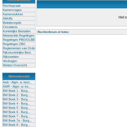
Rechtspraak
Kamervragen
Kamerstukken
Het o
AMvBs
Beleidsregels
Circulaires
Koninklijke Besluiten
Rechtenforum.nl Index
Ministeriële Regelingen
Alle lessen in het voortgezet
Regelingen PBO/OLBB
Regelingen ZBO
bevoegde leraren (of leraren in
Reglementen van Orde
garanderen en te verbeteren. Di
Rijkskoninklijke Besl.
Rijkswetten
Onderwijsakkoord. Besturen e
Verdragen
om een bevoegdheid te halen. 
Wetten Overzicht
(onderwijs) vandaag aan in zi
Wettenbundel
terug te dringen. Met deze aanp
Awb - Algm. w. best...
AWR - Algm. w. inz...
BW Boek 1 - Burg...
BW Boek 2 - Burg...
BW Boek 3 - Burg...
BW Boek 4 - Burg...
BW Boek 5 - Burg...
BW Boek 6 - Burg...
BW Boek 7 - Burg...
BW Boek 7a - Burg...
BW Boek 8 - Burg...