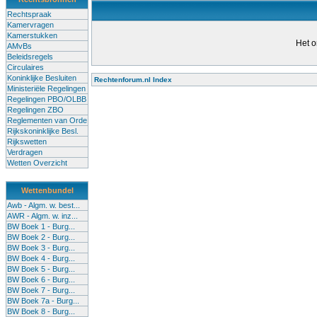
Rechtspraak
Kamervragen
Kamerstukken
Het o
AMvBs
Beleidsregels
Circulaires
Koninklijke Besluiten
Rechtenforum.nl Index
Ministeriële Regelingen
Alle lessen in het voortgezet
Regelingen PBO/OLBB
Regelingen ZBO
bevoegde leraren (of leraren in
Reglementen van Orde
garanderen en te verbeteren. Di
Rijkskoninklijke Besl.
Rijkswetten
Onderwijsakkoord. Besturen e
Verdragen
om een bevoegdheid te halen. 
Wetten Overzicht
(onderwijs) vandaag aan in zi
Wettenbundel
terug te dringen. Met deze aanp
Awb - Algm. w. best...
AWR - Algm. w. inz...
BW Boek 1 - Burg...
BW Boek 2 - Burg...
BW Boek 3 - Burg...
BW Boek 4 - Burg...
BW Boek 5 - Burg...
BW Boek 6 - Burg...
BW Boek 7 - Burg...
BW Boek 7a - Burg...
BW Boek 8 - Burg...