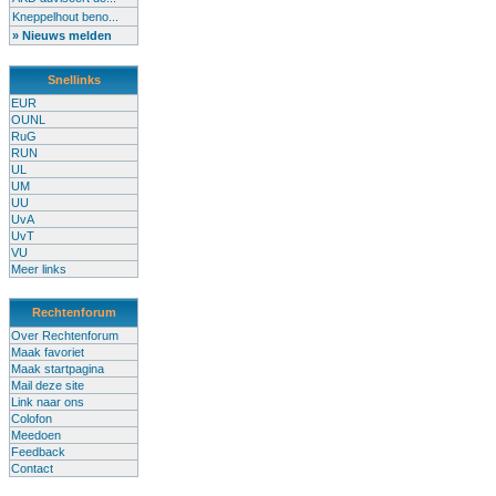
Kneppelhout beno...
» Nieuws melden
Snellinks
EUR
OUNL
RuG
RUN
UL
UM
UU
UvA
UvT
VU
Meer links
Rechtenforum
Over Rechtenforum
Maak favoriet
Maak startpagina
Mail deze site
Link naar ons
Colofon
Meedoen
Feedback
Contact