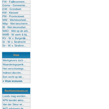
FW - Faillissement...
Gemw - Gemeente...
GW - Grondwet
KW - Kieswet
PW - Provinciewet
WW - Werkloosheid...
Wbp - Wet bescherm...
IB - Wet inkomstbel...
WAO - Wet op de arb..
WWB - W. werk & bij...
RV - W. v. Burgerlijk...
Sr - W. v. Strafrecht
Sv - W. v. Strafvor...
Visie
Werkgevers toch ...
Waarderingsperik...
Het verschonings...
Indirect discrim...
Een recht op ide...
» Visie insturen
Rechtennieuws.nl
Loods mag worden...
KPN bereikt akko...
Van der Steur wi...
AKD adviseert de...