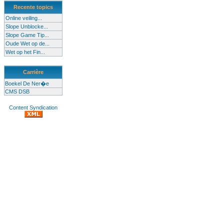
Recente topics
Online veiling...
Slope Unblocke...
Slope Game Tip...
Oude Wet op de...
Wet op het Fin...
Carrière
Boekel De Ner�e
CMS DSB
Content Syndication