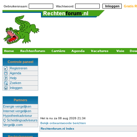
Gratis R
Gebruikersnaam:
Wachtwoord:
Controle paneel
Registreren
Agenda
Help
Zoeken
Inloggen
Partners
Energie vergelijken
Internet vergelijken
Hypotheekadviseur
Het is nu za 08 aug 2026 21:34
Q Scheidingsadviseurs
Bekijk onbeantwoorde berichten
Vergelijk.com
Rechtenforum.nl Index
Rechtsbronnen