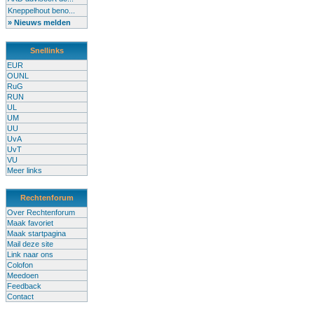
Kneppelhout beno...
» Nieuws melden
Snellinks
EUR
OUNL
RuG
RUN
UL
UM
UU
UvA
UvT
VU
Meer links
Rechtenforum
Over Rechtenforum
Maak favoriet
Maak startpagina
Mail deze site
Link naar ons
Colofon
Meedoen
Feedback
Contact