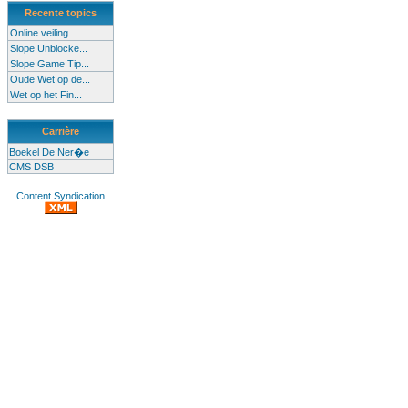
Recente topics
Online veiling...
Slope Unblocke...
Slope Game Tip...
Oude Wet op de...
Wet op het Fin...
Carrière
Boekel De Ner�e
CMS DSB
Content Syndication