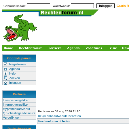
Gratis R
Gebruikersnaam:
Wachtwoord:
Controle paneel
Registreren
Agenda
Help
Zoeken
Inloggen
Partners
Energie vergelijken
Internet vergelijken
Hypotheekadviseur
Het is nu za 08 aug 2026 11:20
Q Scheidingsadviseurs
Bekijk onbeantwoorde berichten
Vergelijk.com
Rechtenforum.nl Index
Rechtsbronnen