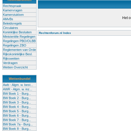
Rechtspraak
Kamervragen
Kamerstukken
Het o
AMvBs
Beleidsregels
Circulaires
Koninklijke Besluiten
Rechtenforum.nl Index
Ministeriële Regelingen
Alle lessen in het voortgezet
Regelingen PBO/OLBB
Regelingen ZBO
bevoegde leraren (of leraren in
Reglementen van Orde
garanderen en te verbeteren. Di
Rijkskoninklijke Besl.
Rijkswetten
Onderwijsakkoord. Besturen e
Verdragen
om een bevoegdheid te halen. 
Wetten Overzicht
(onderwijs) vandaag aan in zi
Wettenbundel
terug te dringen. Met deze aanp
Awb - Algm. w. best...
AWR - Algm. w. inz...
BW Boek 1 - Burg...
BW Boek 2 - Burg...
BW Boek 3 - Burg...
BW Boek 4 - Burg...
BW Boek 5 - Burg...
BW Boek 6 - Burg...
BW Boek 7 - Burg...
BW Boek 7a - Burg...
BW Boek 8 - Burg...