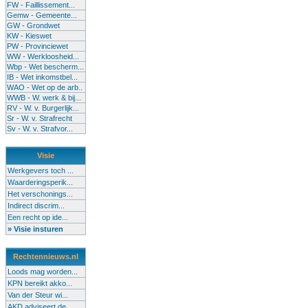
FW - Faillissement...
Gemw - Gemeente...
GW - Grondwet
KW - Kieswet
PW - Provinciewet
WW - Werkloosheid...
Wbp - Wet bescherm...
IB - Wet inkomstbel...
WAO - Wet op de arb..
WWB - W. werk & bij...
RV - W. v. Burgerlijk...
Sr - W. v. Strafrecht
Sv - W. v. Strafvor...
Visie
Werkgevers toch ...
Waarderingsperik...
Het verschonings...
Indirect discrim...
Een recht op ide...
» Visie insturen
Rechtennieuws.nl
Loods mag worden...
KPN bereikt akko...
Van der Steur wi...
AKD adviseert de...