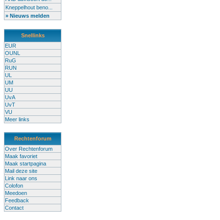
Kneppelhout beno...
» Nieuws melden
Snellinks
EUR
OUNL
RuG
RUN
UL
UM
UU
UvA
UvT
VU
Meer links
Rechtenforum
Over Rechtenforum
Maak favoriet
Maak startpagina
Mail deze site
Link naar ons
Colofon
Meedoen
Feedback
Contact