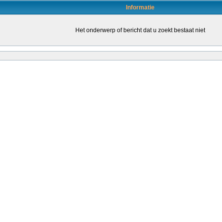
Informatie
Het onderwerp of bericht dat u zoekt bestaat niet
en door daartoe bevoegde leraren (of leraren in opleiding) om de kwaliteit van het o
leraren stimuleren om een bevoegdheid te halen. Dat kondigt staatssecretaris San
ende...