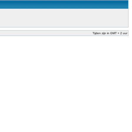
Tijden zijn in GMT + 2 uur
nderwijs te garanderen en te verbeteren. Dit is afgesproken in het Nationaal
der Dekker (onderwijs) vandaag aan in zijn plan van aanpak om onbevoegden voor