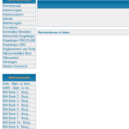
Rechtspraak
Kamervragen
Kamerstukken
AMvBs
Beleidsregels
Circulaires
Koninklijke Besluiten
Rechtenforum.nl Index
Ministeriële Regelingen
Alle lessen in het voortgezet onderwijs moeten worden gegev
Regelingen PBO/OLBB
Onderwijsakkoord. Besturen en scholen moeten onbevoegde 
Regelingen ZBO
de klas terug te dringen. Met deze aanpak ontstaat een sluit
Reglementen van Orde
Rijkskoninklijke Besl.
Rijkswetten
Verdragen
Wetten Overzicht
Wettenbundel
Awb - Algm. w. best...
AWR - Algm. w. inz...
BW Boek 1 - Burg...
BW Boek 2 - Burg...
BW Boek 3 - Burg...
BW Boek 4 - Burg...
BW Boek 5 - Burg...
BW Boek 6 - Burg...
BW Boek 7 - Burg...
BW Boek 7a - Burg...
BW Boek 8 - Burg...