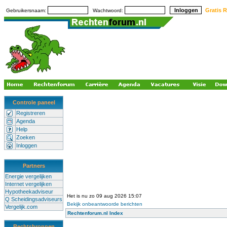
Gratis R
Gebruikersnaam:
Wachtwoord:
Controle paneel
Registreren
Agenda
Help
Zoeken
Inloggen
Partners
Energie vergelijken
Internet vergelijken
Hypotheekadviseur
Het is nu zo 09 aug 2026 15:07
Q Scheidingsadviseurs
Bekijk onbeantwoorde berichten
Vergelijk.com
Rechtenforum.nl Index
Rechtsbronnen