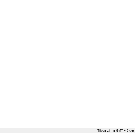
Tijden zijn in GMT + 2 uur