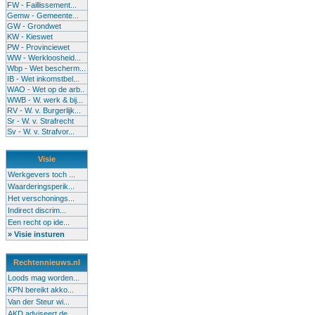
FW - Faillissement...
Gemw - Gemeente...
GW - Grondwet
KW - Kieswet
PW - Provinciewet
WW - Werkloosheid...
Wbp - Wet bescherm...
IB - Wet inkomstbel...
WAO - Wet op de arb..
WWB - W. werk & bij...
RV - W. v. Burgerlijk...
Sr - W. v. Strafrecht
Sv - W. v. Strafvor...
Visie
Werkgevers toch ...
Waarderingsperik...
Het verschonings...
Indirect discrim...
Een recht op ide...
» Visie insturen
Rechtennieuws.nl
Loods mag worden...
KPN bereikt akko...
Van der Steur wi...
AKD adviseert de...