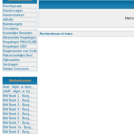
Rechtspraak
Kamervragen
Kamerstukken
Het o
AMvBs
Beleidsregels
Circulaires
Koninklijke Besluiten
Rechtenforum.nl Index
Ministeriële Regelingen
Alle lessen in het voortgezet
Regelingen PBO/OLBB
Regelingen ZBO
bevoegde leraren (of leraren in
Reglementen van Orde
garanderen en te verbeteren. Di
Rijkskoninklijke Besl.
Rijkswetten
Onderwijsakkoord. Besturen e
Verdragen
om een bevoegdheid te halen. 
Wetten Overzicht
(onderwijs) vandaag aan in zi
Wettenbundel
terug te dringen. Met deze aanp
Awb - Algm. w. best...
AWR - Algm. w. inz...
BW Boek 1 - Burg...
BW Boek 2 - Burg...
BW Boek 3 - Burg...
BW Boek 4 - Burg...
BW Boek 5 - Burg...
BW Boek 6 - Burg...
BW Boek 7 - Burg...
BW Boek 7a - Burg...
BW Boek 8 - Burg...