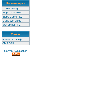
Recente topics
Online veiling...
Slope Unblocke...
Slope Game Tip...
Oude Wet op de...
Wet op het Fin...
Carrière
Boekel De Ner�e
CMS DSB
Content Syndication