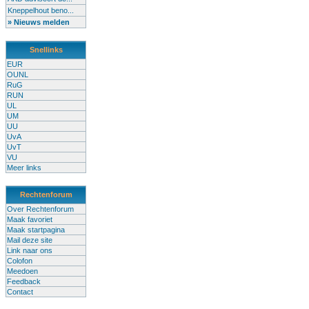
Kneppelhout beno...
» Nieuws melden
Snellinks
EUR
OUNL
RuG
RUN
UL
UM
UU
UvA
UvT
VU
Meer links
Rechtenforum
Over Rechtenforum
Maak favoriet
Maak startpagina
Mail deze site
Link naar ons
Colofon
Meedoen
Feedback
Contact