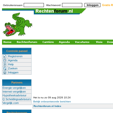
Gratis R
Gebruikersnaam:
Wachtwoord:
Controle paneel
Registreren
Agenda
Help
Zoeken
Inloggen
Partners
Energie vergelijken
Internet vergelijken
Hypotheekadviseur
Het is nu zo 09 aug 2026 10:24
Q Scheidingsadviseurs
Bekijk onbeantwoorde berichten
Vergelijk.com
Rechtenforum.nl Index
Rechtsbronnen