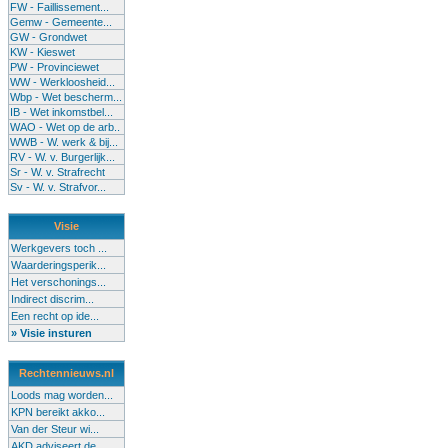
FW - Faillissement...
Gemw - Gemeente...
GW - Grondwet
KW - Kieswet
PW - Provinciewet
WW - Werkloosheid...
Wbp - Wet bescherm...
IB - Wet inkomstbel...
WAO - Wet op de arb..
WWB - W. werk & bij...
RV - W. v. Burgerlijk...
Sr - W. v. Strafrecht
Sv - W. v. Strafvor...
Visie
Werkgevers toch ...
Waarderingsperik...
Het verschonings...
Indirect discrim...
Een recht op ide...
» Visie insturen
Rechtennieuws.nl
Loods mag worden...
KPN bereikt akko...
Van der Steur wi...
AKD adviseert de...