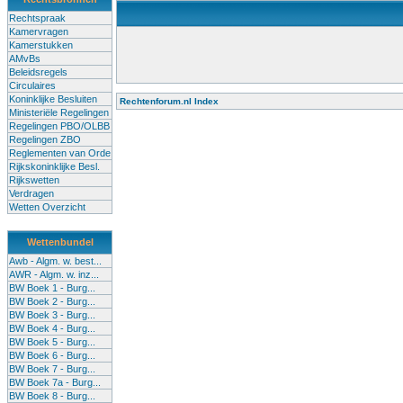
Rechtspraak
Kamervragen
Kamerstukken
AMvBs
Beleidsregels
Circulaires
Koninklijke Besluiten
Rechtenforum.nl Index
Ministeriële Regelingen
Alle lessen in het voortgezet onderwijs moeten worden gegev
Regelingen PBO/OLBB
Onderwijsakkoord. Besturen en scholen moeten onbevoegde 
Regelingen ZBO
de klas terug te dringen. Met deze aanpak ontstaat een sluit
Reglementen van Orde
Rijkskoninklijke Besl.
Rijkswetten
Verdragen
Wetten Overzicht
Wettenbundel
Awb - Algm. w. best...
AWR - Algm. w. inz...
BW Boek 1 - Burg...
BW Boek 2 - Burg...
BW Boek 3 - Burg...
BW Boek 4 - Burg...
BW Boek 5 - Burg...
BW Boek 6 - Burg...
BW Boek 7 - Burg...
BW Boek 7a - Burg...
BW Boek 8 - Burg...