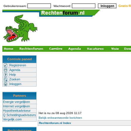
Gratis R
Gebruikersnaam:
Wachtwoord:
Controle paneel
Registreren
Agenda
Help
Zoeken
Inloggen
Partners
Energie vergelijken
Internet vergelijken
Hypotheekadviseur
Het is nu za 08 aug 2026 11:17
Q Scheidingsadviseurs
Bekijk onbeantwoorde berichten
Vergelijk.com
Rechtenforum.nl Index
Rechtsbronnen