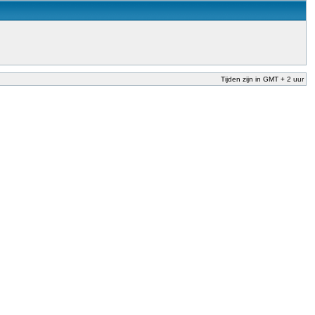
Tijden zijn in GMT + 2 uur
nderwijs te garanderen en te verbeteren. Dit is afgesproken in het Nationaal
der Dekker (onderwijs) vandaag aan in zijn plan van aanpak om onbevoegden voor