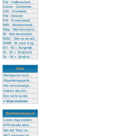
FW - Faillissement...
Gemw - Gemeente...
GW - Grondwet
KW - Kieswet
PW - Provinciewet
WW - Werkloosheid...
Wbp - Wet bescherm...
IB - Wet inkomstbel...
WAO - Wet op de arb..
WWB - W. werk & bij...
RV - W. v. Burgerlijk...
Sr - W. v. Strafrecht
Sv - W. v. Strafvor...
Visie
Werkgevers toch ...
Waarderingsperik...
Het verschonings...
Indirect discrim...
Een recht op ide...
» Visie insturen
Rechtennieuws.nl
Loods mag worden...
KPN bereikt akko...
Van der Steur wi...
AKD adviseert de...