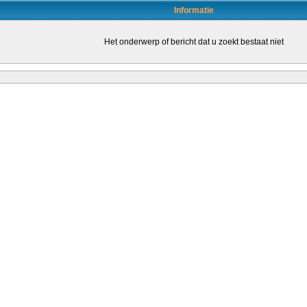
Informatie
Het onderwerp of bericht dat u zoekt bestaat niet
en door daartoe bevoegde leraren (of leraren in opleiding) om de kwaliteit van het o
leraren stimuleren om een bevoegdheid te halen. Dat kondigt staatssecretaris San
ende...