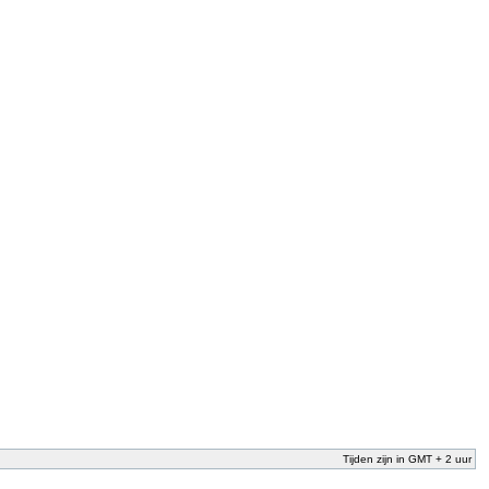
Tijden zijn in GMT + 2 uur