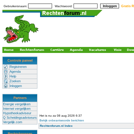
Gratis R
Gebruikersnaam:
Wachtwoord:
Controle paneel
Registreren
Agenda
Help
Zoeken
Inloggen
Partners
Energie vergelijken
Internet vergelijken
Hypotheekadviseur
Het is nu za 08 aug 2026 6:37
Q Scheidingsadviseurs
Bekijk onbeantwoorde berichten
Vergelijk.com
Rechtenforum.nl Index
Rechtsbronnen