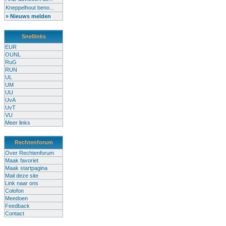
Kneppelhout beno...
» Nieuws melden
Snellinks
EUR
OUNL
RuG
RUN
UL
UM
UU
UvA
UvT
VU
Meer links
Rechtenforum
Over Rechtenforum
Maak favoriet
Maak startpagina
Mail deze site
Link naar ons
Colofon
Meedoen
Feedback
Contact