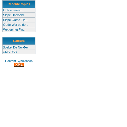
Recente topics
Online veiling...
Slope Unblocke...
Slope Game Tip...
Oude Wet op de...
Wet op het Fin...
Carrière
Boekel De Ner�e
CMS DSB
Content Syndication