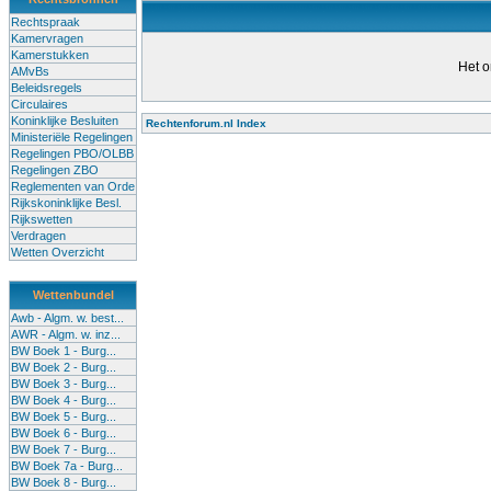
Rechtspraak
Kamervragen
Kamerstukken
Het o
AMvBs
Beleidsregels
Circulaires
Koninklijke Besluiten
Rechtenforum.nl Index
Ministeriële Regelingen
Alle lessen in het voortgezet
Regelingen PBO/OLBB
Regelingen ZBO
bevoegde leraren (of leraren in
Reglementen van Orde
garanderen en te verbeteren. Di
Rijkskoninklijke Besl.
Rijkswetten
Onderwijsakkoord. Besturen e
Verdragen
om een bevoegdheid te halen. 
Wetten Overzicht
(onderwijs) vandaag aan in zi
Wettenbundel
terug te dringen. Met deze aanp
Awb - Algm. w. best...
AWR - Algm. w. inz...
BW Boek 1 - Burg...
BW Boek 2 - Burg...
BW Boek 3 - Burg...
BW Boek 4 - Burg...
BW Boek 5 - Burg...
BW Boek 6 - Burg...
BW Boek 7 - Burg...
BW Boek 7a - Burg...
BW Boek 8 - Burg...