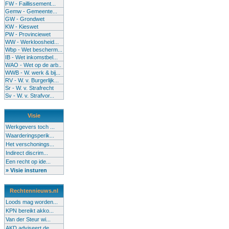
FW - Faillissement...
Gemw - Gemeente...
GW - Grondwet
KW - Kieswet
PW - Provinciewet
WW - Werkloosheid...
Wbp - Wet bescherm...
IB - Wet inkomstbel...
WAO - Wet op de arb..
WWB - W. werk & bij...
RV - W. v. Burgerlijk...
Sr - W. v. Strafrecht
Sv - W. v. Strafvor...
Visie
Werkgevers toch ...
Waarderingsperik...
Het verschonings...
Indirect discrim...
Een recht op ide...
» Visie insturen
Rechtennieuws.nl
Loods mag worden...
KPN bereikt akko...
Van der Steur wi...
AKD adviseert de...