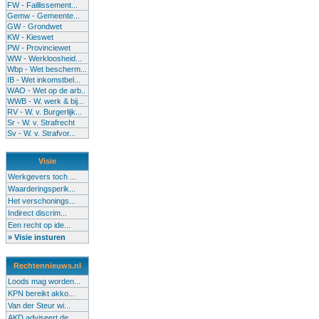
FW - Faillissement...
Gemw - Gemeente...
GW - Grondwet
KW - Kieswet
PW - Provinciewet
WW - Werkloosheid...
Wbp - Wet bescherm...
IB - Wet inkomstbel...
WAO - Wet op de arb..
WWB - W. werk & bij...
RV - W. v. Burgerlijk...
Sr - W. v. Strafrecht
Sv - W. v. Strafvor...
Visie
Werkgevers toch ...
Waarderingsperik...
Het verschonings...
Indirect discrim...
Een recht op ide...
» Visie insturen
Rechtennieuws.nl
Loods mag worden...
KPN bereikt akko...
Van der Steur wi...
AKD adviseert de...