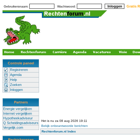
Gratis R
Gebruikersnaam:
Wachtwoord:
Controle paneel
Registreren
Agenda
Help
Zoeken
Inloggen
Partners
Energie vergelijken
Internet vergelijken
Hypotheekadviseur
Het is nu za 08 aug 2026 19:11
Q Scheidingsadviseurs
Bekijk onbeantwoorde berichten
Vergelijk.com
Rechtenforum.nl Index
Rechtsbronnen