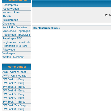
Rechtspraak
Kamervragen
Kamerstukken
Het o
AMvBs
Beleidsregels
Circulaires
Koninklijke Besluiten
Rechtenforum.nl Index
Ministeriële Regelingen
Alle lessen in het voortgezet
Regelingen PBO/OLBB
Regelingen ZBO
bevoegde leraren (of leraren in
Reglementen van Orde
garanderen en te verbeteren. Di
Rijkskoninklijke Besl.
Rijkswetten
Onderwijsakkoord. Besturen e
Verdragen
om een bevoegdheid te halen. 
Wetten Overzicht
(onderwijs) vandaag aan in zi
Wettenbundel
terug te dringen. Met deze aanp
Awb - Algm. w. best...
AWR - Algm. w. inz...
BW Boek 1 - Burg...
BW Boek 2 - Burg...
BW Boek 3 - Burg...
BW Boek 4 - Burg...
BW Boek 5 - Burg...
BW Boek 6 - Burg...
BW Boek 7 - Burg...
BW Boek 7a - Burg...
BW Boek 8 - Burg...