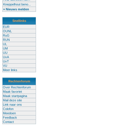
Kneppelhout beno...
» Nieuws melden
Snellinks
EUR
OUNL
RuG
RUN
UL
UM
UU
UvA
UvT
VU
Meer links
Rechtenforum
Over Rechtenforum
Maak favoriet
Maak startpagina
Mail deze site
Link naar ons
Colofon
Meedoen
Feedback
Contact