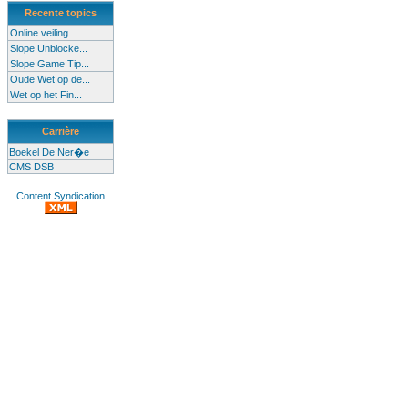
Recente topics
Online veiling...
Slope Unblocke...
Slope Game Tip...
Oude Wet op de...
Wet op het Fin...
Carrière
Boekel De Ner�e
CMS DSB
Content Syndication