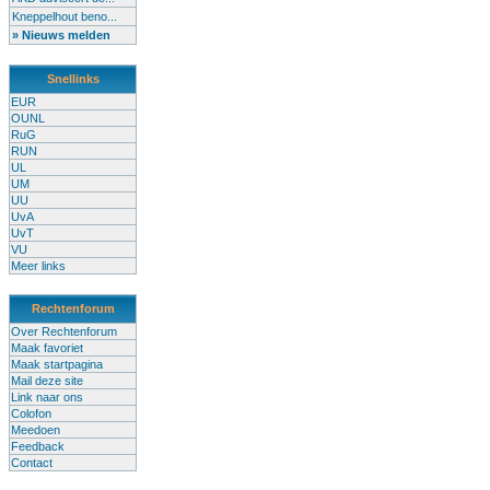
Kneppelhout beno...
» Nieuws melden
Snellinks
EUR
OUNL
RuG
RUN
UL
UM
UU
UvA
UvT
VU
Meer links
Rechtenforum
Over Rechtenforum
Maak favoriet
Maak startpagina
Mail deze site
Link naar ons
Colofon
Meedoen
Feedback
Contact