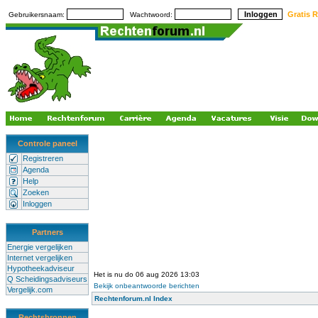
Gratis R
Gebruikersnaam:
Wachtwoord:
Controle paneel
Registreren
Agenda
Help
Zoeken
Inloggen
Partners
Energie vergelijken
Internet vergelijken
Hypotheekadviseur
Het is nu do 06 aug 2026 13:03
Q Scheidingsadviseurs
Bekijk onbeantwoorde berichten
Vergelijk.com
Rechtenforum.nl Index
Rechtsbronnen