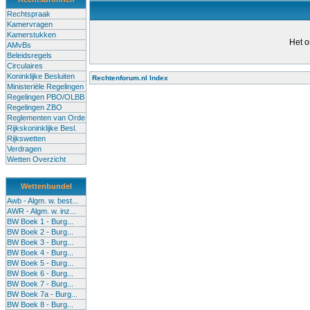
Rechtspraak
Kamervragen
Kamerstukken
Het o
AMvBs
Beleidsregels
Circulaires
Koninklijke Besluiten
Rechtenforum.nl Index
Ministeriële Regelingen
Alle lessen in het voort
Regelingen PBO/OLBB
Regelingen ZBO
door daartoe bevoegde ler
Reglementen van Orde
Rijkskoninklijke Besl.
kwaliteit van het onderwij
Rijkswetten
Verdragen
afgesproken in het Natio
Wetten Overzicht
scholen moeten onbevoeg
Wettenbundel
bevoegdheid te halen. Da
Awb - Algm. w. best...
AWR - Algm. w. inz...
(onderwijs) vandaag aan 
BW Boek 1 - Burg...
BW Boek 2 - Burg...
voor de klas terug te dri
BW Boek 3 - Burg...
BW Boek 4 - Burg...
BW Boek 5 - Burg...
sluitende...
BW Boek 6 - Burg...
BW Boek 7 - Burg...
BW Boek 7a - Burg...
BW Boek 8 - Burg...