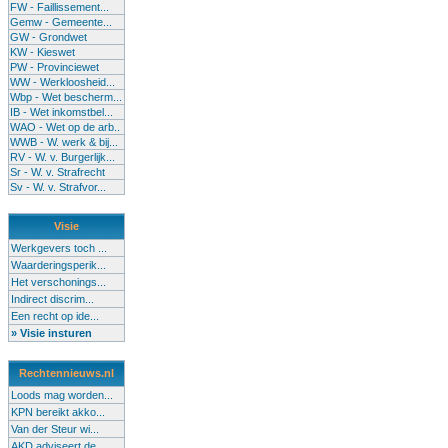
FW - Faillissement...
Gemw - Gemeente...
GW - Grondwet
KW - Kieswet
PW - Provinciewet
WW - Werkloosheid...
Wbp - Wet bescherm...
IB - Wet inkomstbel...
WAO - Wet op de arb..
WWB - W. werk & bij...
RV - W. v. Burgerlijk...
Sr - W. v. Strafrecht
Sv - W. v. Strafvor...
Visie
Werkgevers toch ...
Waarderingsperik...
Het verschonings...
Indirect discrim...
Een recht op ide...
» Visie insturen
Rechtennieuws.nl
Loods mag worden...
KPN bereikt akko...
Van der Steur wi...
AKD adviseert de...