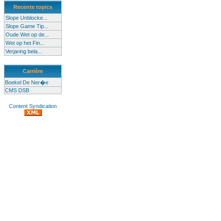
Recente topics
Slope Unblocke...
Slope Game Tip...
Oude Wet op de...
Wet op het Fin...
Verjaring bela...
Carrière
Boekel De Ner�e
CMS DSB
Content Syndication