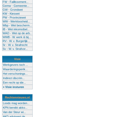
FW - Faillissement...
Gemw - Gemeente...
GW - Grondwet
KW - Kieswet
PW - Provinciewet
WW - Werkloosheid...
Wbp - Wet bescherm...
IB - Wet inkomstbel...
WAO - Wet op de arb..
WWB - W. werk & bij...
RV - W. v. Burgerlijk...
Sr - W. v. Strafrecht
Sv - W. v. Strafvor...
Visie
Werkgevers toch ...
Waarderingsperik...
Het verschonings...
Indirect discrim...
Een recht op ide...
» Visie insturen
Rechtennieuws.nl
Loods mag worden...
KPN bereikt akko...
Van der Steur wi...
AKD adviseert de...