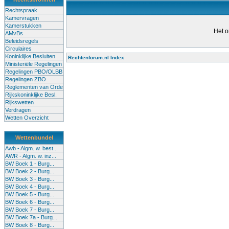
Rechtspraak
Kamervragen
Kamerstukken
Het o
AMvBs
Beleidsregels
Circulaires
Koninklijke Besluiten
Rechtenforum.nl Index
Ministeriële Regelingen
Alle lessen in het voortgezet
Regelingen PBO/OLBB
Regelingen ZBO
bevoegde leraren (of leraren in
Reglementen van Orde
garanderen en te verbeteren. Di
Rijkskoninklijke Besl.
Rijkswetten
Onderwijsakkoord. Besturen e
Verdragen
om een bevoegdheid te halen. 
Wetten Overzicht
(onderwijs) vandaag aan in zi
Wettenbundel
terug te dringen. Met deze aanp
Awb - Algm. w. best...
AWR - Algm. w. inz...
BW Boek 1 - Burg...
BW Boek 2 - Burg...
BW Boek 3 - Burg...
BW Boek 4 - Burg...
BW Boek 5 - Burg...
BW Boek 6 - Burg...
BW Boek 7 - Burg...
BW Boek 7a - Burg...
BW Boek 8 - Burg...