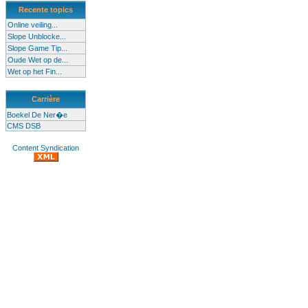
Recente topics
Online veiling...
Slope Unblocke...
Slope Game Tip...
Oude Wet op de...
Wet op het Fin...
Carrière
Boekel De Ner�e
CMS DSB
Content Syndication