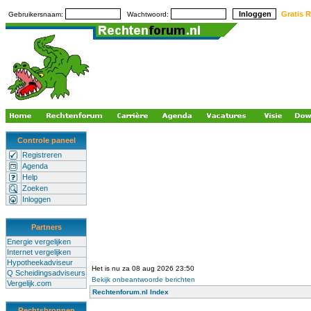
Gratis R
Gebruikersnaam:
Wachtwoord:
Controle paneel
Registreren
Agenda
Help
Zoeken
Inloggen
Partners
Energie vergelijken
Internet vergelijken
Hypotheekadviseur
Het is nu za 08 aug 2026 23:50
Q Scheidingsadviseurs
Bekijk onbeantwoorde berichten
Vergelijk.com
Rechtenforum.nl Index
Rechtsbronnen