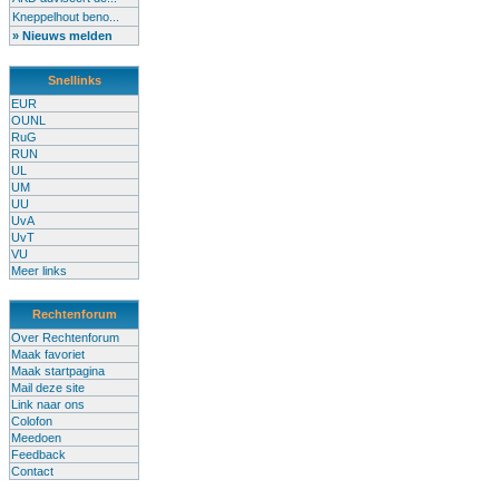
Kneppelhout beno...
» Nieuws melden
Snellinks
EUR
OUNL
RuG
RUN
UL
UM
UU
UvA
UvT
VU
Meer links
Rechtenforum
Over Rechtenforum
Maak favoriet
Maak startpagina
Mail deze site
Link naar ons
Colofon
Meedoen
Feedback
Contact