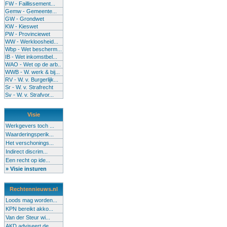
FW - Faillissement...
Gemw - Gemeente...
GW - Grondwet
KW - Kieswet
PW - Provinciewet
WW - Werkloosheid...
Wbp - Wet bescherm...
IB - Wet inkomstbel...
WAO - Wet op de arb..
WWB - W. werk & bij...
RV - W. v. Burgerlijk...
Sr - W. v. Strafrecht
Sv - W. v. Strafvor...
Visie
Werkgevers toch ...
Waarderingsperik...
Het verschonings...
Indirect discrim...
Een recht op ide...
» Visie insturen
Rechtennieuws.nl
Loods mag worden...
KPN bereikt akko...
Van der Steur wi...
AKD adviseert de...