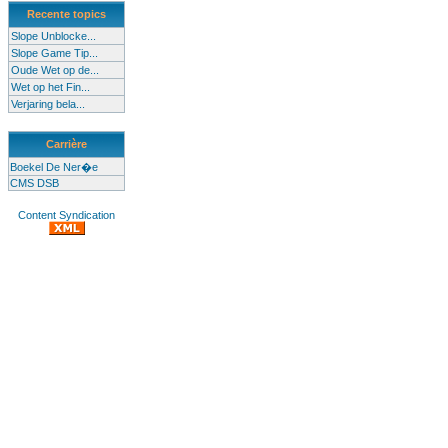
Recente topics
Slope Unblocke...
Slope Game Tip...
Oude Wet op de...
Wet op het Fin...
Verjaring bela...
Carrière
Boekel De Ner�e
CMS DSB
Content Syndication