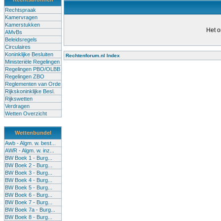
Rechtspraak
Kamervragen
Kamerstukken
Het o
AMvBs
Beleidsregels
Circulaires
Koninklijke Besluiten
Rechtenforum.nl Index
Ministeriële Regelingen
Alle lessen in het voortgezet
Regelingen PBO/OLBB
Regelingen ZBO
bevoegde leraren (of leraren in
Reglementen van Orde
garanderen en te verbeteren. Di
Rijkskoninklijke Besl.
Rijkswetten
Onderwijsakkoord. Besturen e
Verdragen
om een bevoegdheid te halen. 
Wetten Overzicht
(onderwijs) vandaag aan in zi
Wettenbundel
terug te dringen. Met deze aanp
Awb - Algm. w. best...
AWR - Algm. w. inz...
BW Boek 1 - Burg...
BW Boek 2 - Burg...
BW Boek 3 - Burg...
BW Boek 4 - Burg...
BW Boek 5 - Burg...
BW Boek 6 - Burg...
BW Boek 7 - Burg...
BW Boek 7a - Burg...
BW Boek 8 - Burg...