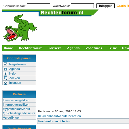
Gratis R
Gebruikersnaam:
Wachtwoord:
Controle paneel
Registreren
Agenda
Help
Zoeken
Inloggen
Partners
Energie vergelijken
Internet vergelijken
Hypotheekadviseur
Het is nu do 06 aug 2026 18:03
Q Scheidingsadviseurs
Bekijk onbeantwoorde berichten
Vergelijk.com
Rechtenforum.nl Index
Rechtsbronnen