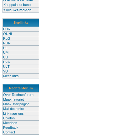
Kneppelhout beno...
» Nieuws melden
Snellinks
EUR
OUNL
RuG
RUN
UL
UM
UU
UvA
UvT
VU
Meer links
Rechtenforum
Over Rechtenforum
Maak favoriet
Maak startpagina
Mail deze site
Link naar ons
Colofon
Meedoen
Feedback
Contact