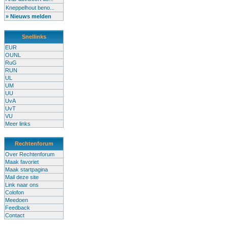
Kneppelhout beno...
» Nieuws melden
Snellinks
EUR
OUNL
RuG
RUN
UL
UM
UU
UvA
UvT
VU
Meer links
Rechtenforum
Over Rechtenforum
Maak favoriet
Maak startpagina
Mail deze site
Link naar ons
Colofon
Meedoen
Feedback
Contact