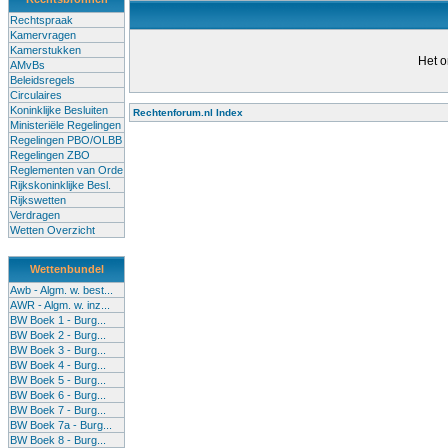
Rechtspraak
Kamervragen
Kamerstukken
Het o
AMvBs
Beleidsregels
Circulaires
Koninklijke Besluiten
Rechtenforum.nl Index
Ministeriële Regelingen
Alle lessen in het voortgezet
Regelingen PBO/OLBB
Regelingen ZBO
bevoegde leraren (of leraren in
Reglementen van Orde
garanderen en te verbeteren. Di
Rijkskoninklijke Besl.
Rijkswetten
Onderwijsakkoord. Besturen e
Verdragen
om een bevoegdheid te halen. 
Wetten Overzicht
(onderwijs) vandaag aan in zi
Wettenbundel
terug te dringen. Met deze aanp
Awb - Algm. w. best...
AWR - Algm. w. inz...
BW Boek 1 - Burg...
BW Boek 2 - Burg...
BW Boek 3 - Burg...
BW Boek 4 - Burg...
BW Boek 5 - Burg...
BW Boek 6 - Burg...
BW Boek 7 - Burg...
BW Boek 7a - Burg...
BW Boek 8 - Burg...