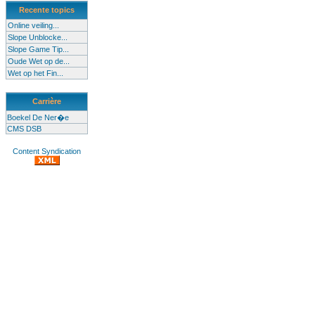
Recente topics
Online veiling...
Slope Unblocke...
Slope Game Tip...
Oude Wet op de...
Wet op het Fin...
Carrière
Boekel De Ner�e
CMS DSB
Content Syndication