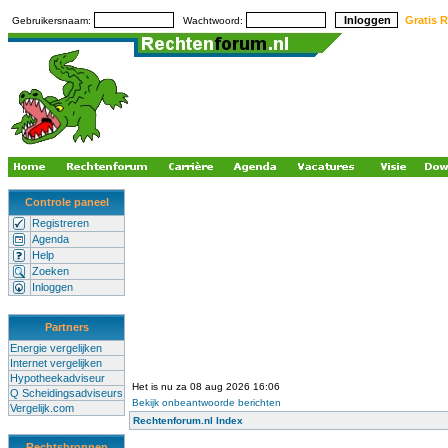
Gratis R
Gebruikersnaam:
Wachtwoord:
Controle paneel
Registreren
Agenda
Help
Zoeken
Inloggen
Partners
Energie vergelijken
Internet vergelijken
Hypotheekadviseur
Het is nu za 08 aug 2026 16:06
Q Scheidingsadviseurs
Bekijk onbeantwoorde berichten
Vergelijk.com
Rechtenforum.nl Index
Rechtsbronnen