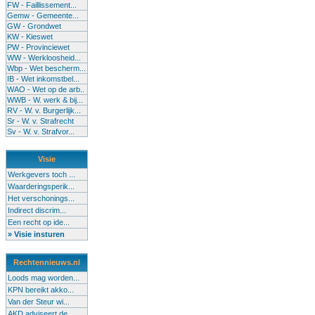
FW - Faillissement...
Gemw - Gemeente...
GW - Grondwet
KW - Kieswet
PW - Provinciewet
WW - Werkloosheid...
Wbp - Wet bescherm...
IB - Wet inkomstbel...
WAO - Wet op de arb..
WWB - W. werk & bij...
RV - W. v. Burgerlijk...
Sr - W. v. Strafrecht
Sv - W. v. Strafvor...
Visie
Werkgevers toch ...
Waarderingsperik...
Het verschonings...
Indirect discrim...
Een recht op ide...
» Visie insturen
Rechtennieuws.nl
Loods mag worden...
KPN bereikt akko...
Van der Steur wi...
AKD adviseert de...