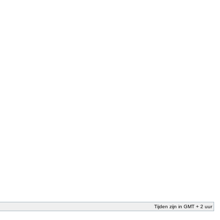
Tijden zijn in GMT + 2 uur