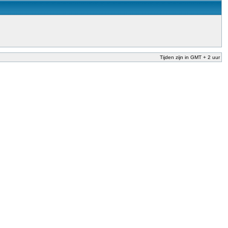
Tijden zijn in GMT + 2 uur
nderwijs te garanderen en te verbeteren. Dit is afgesproken in het Nationaal
der Dekker (onderwijs) vandaag aan in zijn plan van aanpak om onbevoegden voor