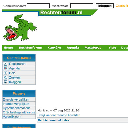
Gratis R
Gebruikersnaam:
Wachtwoord:
Controle paneel
Registreren
Agenda
Help
Zoeken
Inloggen
Partners
Energie vergelijken
Internet vergelijken
Hypotheekadviseur
Het is nu vr 07 aug 2026 21:10
Q Scheidingsadviseurs
Bekijk onbeantwoorde berichten
Vergelijk.com
Rechtenforum.nl Index
Rechtsbronnen