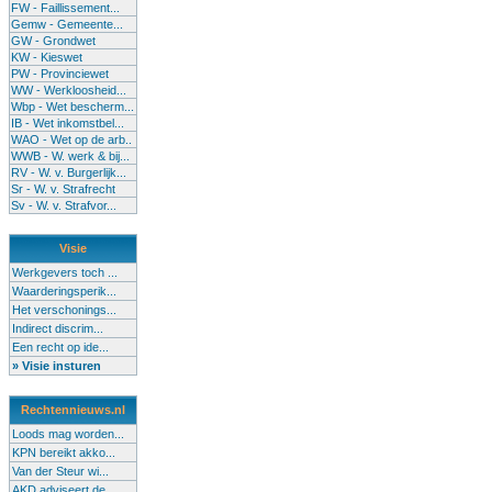
FW - Faillissement...
Gemw - Gemeente...
GW - Grondwet
KW - Kieswet
PW - Provinciewet
WW - Werkloosheid...
Wbp - Wet bescherm...
IB - Wet inkomstbel...
WAO - Wet op de arb..
WWB - W. werk & bij...
RV - W. v. Burgerlijk...
Sr - W. v. Strafrecht
Sv - W. v. Strafvor...
Visie
Werkgevers toch ...
Waarderingsperik...
Het verschonings...
Indirect discrim...
Een recht op ide...
» Visie insturen
Rechtennieuws.nl
Loods mag worden...
KPN bereikt akko...
Van der Steur wi...
AKD adviseert de...