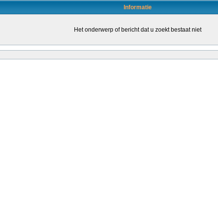
Informatie
Het onderwerp of bericht dat u zoekt bestaat niet
en door daartoe bevoegde leraren (of leraren in opleiding) om de kwaliteit van het o
leraren stimuleren om een bevoegdheid te halen. Dat kondigt staatssecretaris San
ende...