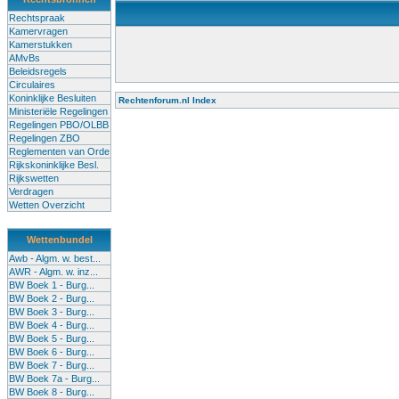
Rechtspraak
Kamervragen
Kamerstukken
AMvBs
Beleidsregels
Circulaires
Koninklijke Besluiten
Rechtenforum.nl Index
Ministeriële Regelingen
Alle lessen in het voortgezet onderwijs moeten worden gegev
Regelingen PBO/OLBB
Onderwijsakkoord. Besturen en scholen moeten onbevoegde 
Regelingen ZBO
de klas terug te dringen. Met deze aanpak ontstaat een sluit
Reglementen van Orde
Rijkskoninklijke Besl.
Rijkswetten
Verdragen
Wetten Overzicht
Wettenbundel
Awb - Algm. w. best...
AWR - Algm. w. inz...
BW Boek 1 - Burg...
BW Boek 2 - Burg...
BW Boek 3 - Burg...
BW Boek 4 - Burg...
BW Boek 5 - Burg...
BW Boek 6 - Burg...
BW Boek 7 - Burg...
BW Boek 7a - Burg...
BW Boek 8 - Burg...