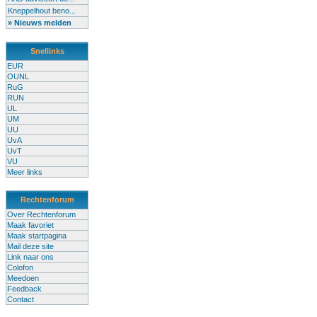
Kneppelhout beno...
» Nieuws melden
Snellinks
EUR
OUNL
RuG
RUN
UL
UM
UU
UvA
UvT
VU
Meer links
Rechtenforum
Over Rechtenforum
Maak favoriet
Maak startpagina
Mail deze site
Link naar ons
Colofon
Meedoen
Feedback
Contact