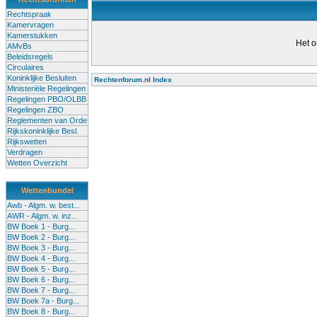
Rechtspraak
Kamervragen
Kamerstukken
Het o
AMvBs
Beleidsregels
Circulaires
Koninklijke Besluiten
Rechtenforum.nl Index
Ministeriële Regelingen
Alle lessen in het voortgezet
Regelingen PBO/OLBB
Regelingen ZBO
bevoegde leraren (of leraren in
Reglementen van Orde
garanderen en te verbeteren. Di
Rijkskoninklijke Besl.
Rijkswetten
Onderwijsakkoord. Besturen e
Verdragen
om een bevoegdheid te halen. 
Wetten Overzicht
(onderwijs) vandaag aan in zi
Wettenbundel
terug te dringen. Met deze aanp
Awb - Algm. w. best...
AWR - Algm. w. inz...
BW Boek 1 - Burg...
BW Boek 2 - Burg...
BW Boek 3 - Burg...
BW Boek 4 - Burg...
BW Boek 5 - Burg...
BW Boek 6 - Burg...
BW Boek 7 - Burg...
BW Boek 7a - Burg...
BW Boek 8 - Burg...