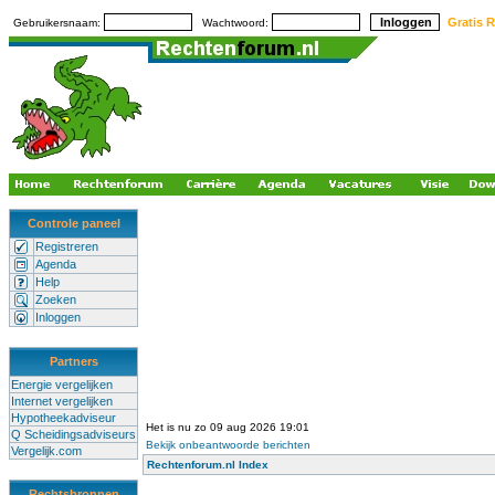
Gratis R
Gebruikersnaam:
Wachtwoord:
Controle paneel
Registreren
Agenda
Help
Zoeken
Inloggen
Partners
Energie vergelijken
Internet vergelijken
Hypotheekadviseur
Het is nu zo 09 aug 2026 19:01
Q Scheidingsadviseurs
Bekijk onbeantwoorde berichten
Vergelijk.com
Rechtenforum.nl Index
Rechtsbronnen