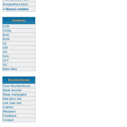
Kneppelhout beno...
» Nieuws melden
Snellinks
EUR
OUNL
RuG
RUN
UL
UM
UU
UvA
UvT
VU
Meer links
Rechtenforum
Over Rechtenforum
Maak favoriet
Maak startpagina
Mail deze site
Link naar ons
Colofon
Meedoen
Feedback
Contact