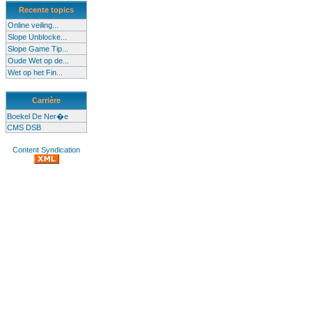
Recente topics
Online veiling...
Slope Unblocke...
Slope Game Tip...
Oude Wet op de...
Wet op het Fin...
Carrière
Boekel De Ner�e
CMS DSB
Content Syndication