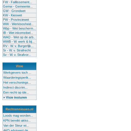
FW - Faillissement...
Gemw - Gemeente...
GW - Grondwet
KW - Kieswet
PW - Provinciewet
WW - Werkloosheid...
Wbp - Wet bescherm...
IB - Wet inkomstbel...
WAO - Wet op de arb..
WWB - W. werk & bij...
RV - W. v. Burgerlijk...
Sr - W. v. Strafrecht
Sv - W. v. Strafvor...
Visie
Werkgevers toch ...
Waarderingsperik...
Het verschonings...
Indirect discrim...
Een recht op ide...
» Visie insturen
Rechtennieuws.nl
Loods mag worden...
KPN bereikt akko...
Van der Steur wi...
AKD adviseert de...