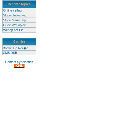
Recente topics
Online veiling...
Slope Unblocke...
Slope Game Tip...
Oude Wet op de...
Wet op het Fin...
Carrière
Boekel De Ner�e
CMS DSB
Content Syndication