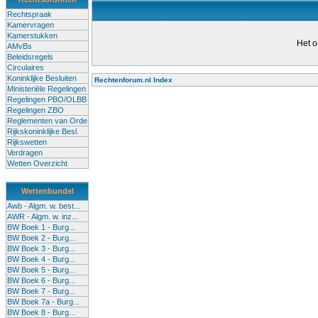
Rechtspraak
Kamervragen
Kamerstukken
Het o
AMvBs
Beleidsregels
Circulaires
Koninklijke Besluiten
Rechtenforum.nl Index
Ministeriële Regelingen
Alle lessen in het voortgezet
Regelingen PBO/OLBB
Regelingen ZBO
bevoegde leraren (of leraren in
Reglementen van Orde
garanderen en te verbeteren. Di
Rijkskoninklijke Besl.
Rijkswetten
Onderwijsakkoord. Besturen e
Verdragen
om een bevoegdheid te halen. 
Wetten Overzicht
(onderwijs) vandaag aan in zi
Wettenbundel
terug te dringen. Met deze aanp
Awb - Algm. w. best...
AWR - Algm. w. inz...
BW Boek 1 - Burg...
BW Boek 2 - Burg...
BW Boek 3 - Burg...
BW Boek 4 - Burg...
BW Boek 5 - Burg...
BW Boek 6 - Burg...
BW Boek 7 - Burg...
BW Boek 7a - Burg...
BW Boek 8 - Burg...