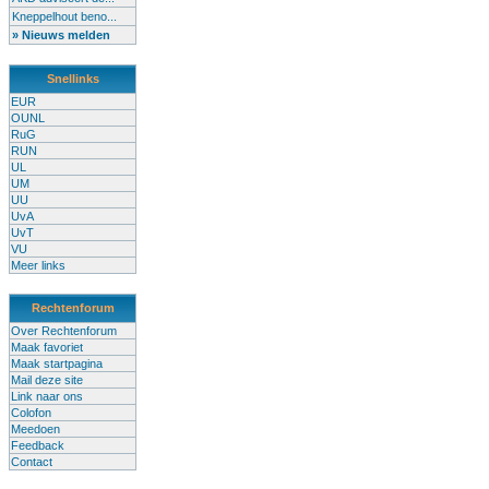
Kneppelhout beno...
» Nieuws melden
Snellinks
EUR
OUNL
RuG
RUN
UL
UM
UU
UvA
UvT
VU
Meer links
Rechtenforum
Over Rechtenforum
Maak favoriet
Maak startpagina
Mail deze site
Link naar ons
Colofon
Meedoen
Feedback
Contact