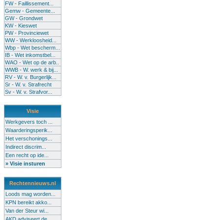
FW - Faillissement...
Gemw - Gemeente...
GW - Grondwet
KW - Kieswet
PW - Provinciewet
WW - Werkloosheid...
Wbp - Wet bescherm...
IB - Wet inkomstbel...
WAO - Wet op de arb..
WWB - W. werk & bij...
RV - W. v. Burgerlijk...
Sr - W. v. Strafrecht
Sv - W. v. Strafvor...
Visie
Werkgevers toch ...
Waarderingsperik...
Het verschonings...
Indirect discrim...
Een recht op ide...
» Visie insturen
Rechtennieuws.nl
Loods mag worden...
KPN bereikt akko...
Van der Steur wi...
AKD adviseert de...