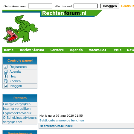
Gratis R
Gebruikersnaam:
Wachtwoord:
Controle paneel
Registreren
Agenda
Help
Zoeken
Inloggen
Partners
Energie vergelijken
Internet vergelijken
Hypotheekadviseur
Het is nu vr 07 aug 2026 21:55
Q Scheidingsadviseurs
Bekijk onbeantwoorde berichten
Vergelijk.com
Rechtenforum.nl Index
Rechtsbronnen