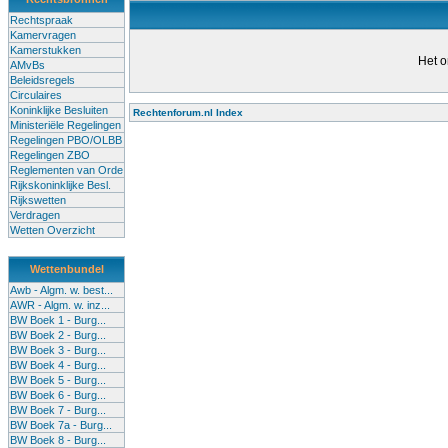
Rechtspraak
Kamervragen
Kamerstukken
Het o
AMvBs
Beleidsregels
Circulaires
Koninklijke Besluiten
Rechtenforum.nl Index
Ministeriële Regelingen
Alle lessen in het voortgezet
Regelingen PBO/OLBB
Regelingen ZBO
bevoegde leraren (of leraren in
Reglementen van Orde
garanderen en te verbeteren. Di
Rijkskoninklijke Besl.
Rijkswetten
Onderwijsakkoord. Besturen e
Verdragen
om een bevoegdheid te halen. 
Wetten Overzicht
(onderwijs) vandaag aan in zi
Wettenbundel
terug te dringen. Met deze aanp
Awb - Algm. w. best...
AWR - Algm. w. inz...
BW Boek 1 - Burg...
BW Boek 2 - Burg...
BW Boek 3 - Burg...
BW Boek 4 - Burg...
BW Boek 5 - Burg...
BW Boek 6 - Burg...
BW Boek 7 - Burg...
BW Boek 7a - Burg...
BW Boek 8 - Burg...