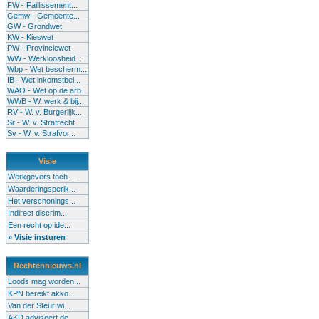
FW - Faillissement...
Gemw - Gemeente...
GW - Grondwet
KW - Kieswet
PW - Provinciewet
WW - Werkloosheid...
Wbp - Wet bescherm...
IB - Wet inkomstbel...
WAO - Wet op de arb..
WWB - W. werk & bij...
RV - W. v. Burgerlijk...
Sr - W. v. Strafrecht
Sv - W. v. Strafvor...
Visie
Werkgevers toch ...
Waarderingsperik...
Het verschonings...
Indirect discrim...
Een recht op ide...
» Visie insturen
Rechtennieuws.nl
Loods mag worden...
KPN bereikt akko...
Van der Steur wi...
AKD adviseert de...