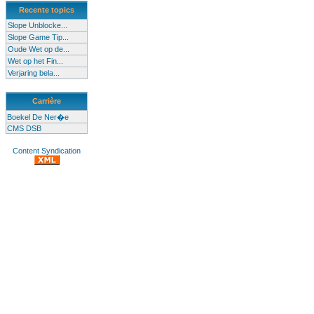
Recente topics
Slope Unblocke...
Slope Game Tip...
Oude Wet op de...
Wet op het Fin...
Verjaring bela...
Carrière
Boekel De Ner�e
CMS DSB
Content Syndication