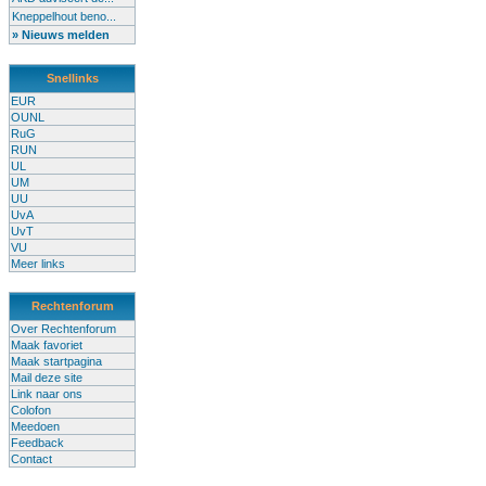
Kneppelhout beno...
» Nieuws melden
Snellinks
EUR
OUNL
RuG
RUN
UL
UM
UU
UvA
UvT
VU
Meer links
Rechtenforum
Over Rechtenforum
Maak favoriet
Maak startpagina
Mail deze site
Link naar ons
Colofon
Meedoen
Feedback
Contact