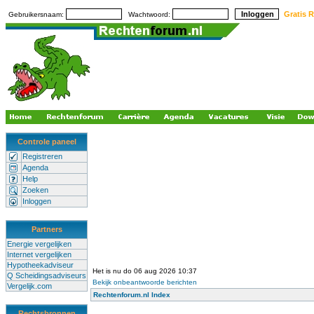
Gratis R
Gebruikersnaam:
Wachtwoord:
Controle paneel
Registreren
Agenda
Help
Zoeken
Inloggen
Partners
Energie vergelijken
Internet vergelijken
Hypotheekadviseur
Het is nu do 06 aug 2026 10:37
Q Scheidingsadviseurs
Bekijk onbeantwoorde berichten
Vergelijk.com
Rechtenforum.nl Index
Rechtsbronnen