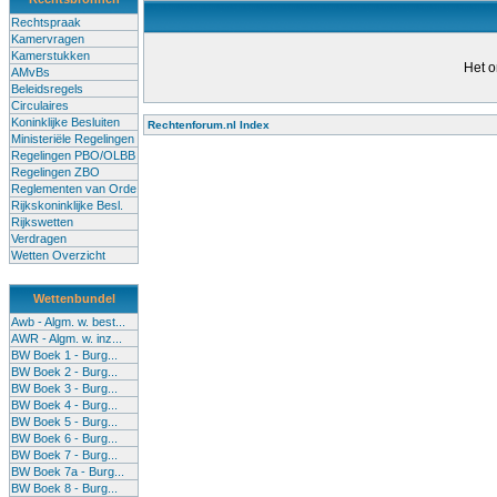
Rechtspraak
Kamervragen
Kamerstukken
Het o
AMvBs
Beleidsregels
Circulaires
Koninklijke Besluiten
Rechtenforum.nl Index
Ministeriële Regelingen
Alle lessen in het voortgezet
Regelingen PBO/OLBB
Regelingen ZBO
bevoegde leraren (of leraren in
Reglementen van Orde
garanderen en te verbeteren. Di
Rijkskoninklijke Besl.
Rijkswetten
Onderwijsakkoord. Besturen e
Verdragen
om een bevoegdheid te halen. 
Wetten Overzicht
(onderwijs) vandaag aan in zi
Wettenbundel
terug te dringen. Met deze aanp
Awb - Algm. w. best...
AWR - Algm. w. inz...
BW Boek 1 - Burg...
BW Boek 2 - Burg...
BW Boek 3 - Burg...
BW Boek 4 - Burg...
BW Boek 5 - Burg...
BW Boek 6 - Burg...
BW Boek 7 - Burg...
BW Boek 7a - Burg...
BW Boek 8 - Burg...