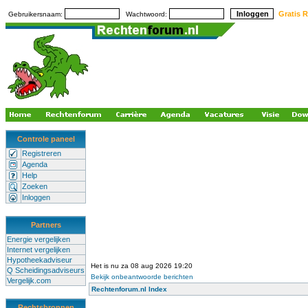
Gratis R
Gebruikersnaam:
Wachtwoord:
Controle paneel
Registreren
Agenda
Help
Zoeken
Inloggen
Partners
Energie vergelijken
Internet vergelijken
Hypotheekadviseur
Het is nu za 08 aug 2026 19:20
Q Scheidingsadviseurs
Bekijk onbeantwoorde berichten
Vergelijk.com
Rechtenforum.nl Index
Rechtsbronnen