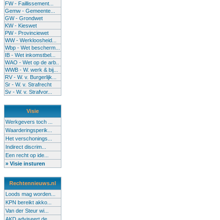
FW - Faillissement...
Gemw - Gemeente...
GW - Grondwet
KW - Kieswet
PW - Provinciewet
WW - Werkloosheid...
Wbp - Wet bescherm...
IB - Wet inkomstbel...
WAO - Wet op de arb..
WWB - W. werk & bij...
RV - W. v. Burgerlijk...
Sr - W. v. Strafrecht
Sv - W. v. Strafvor...
Visie
Werkgevers toch ...
Waarderingsperik...
Het verschonings...
Indirect discrim...
Een recht op ide...
» Visie insturen
Rechtennieuws.nl
Loods mag worden...
KPN bereikt akko...
Van der Steur wi...
AKD adviseert de...