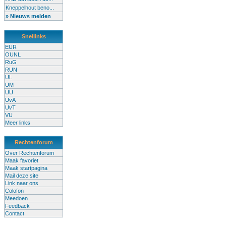
Kneppelhout beno...
» Nieuws melden
Snellinks
EUR
OUNL
RuG
RUN
UL
UM
UU
UvA
UvT
VU
Meer links
Rechtenforum
Over Rechtenforum
Maak favoriet
Maak startpagina
Mail deze site
Link naar ons
Colofon
Meedoen
Feedback
Contact