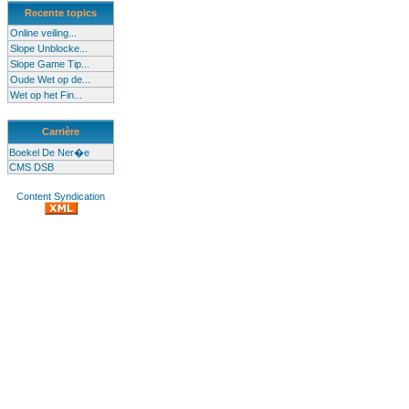
Recente topics
Online veiling...
Slope Unblocke...
Slope Game Tip...
Oude Wet op de...
Wet op het Fin...
Carrière
Boekel De Ner�e
CMS DSB
Content Syndication