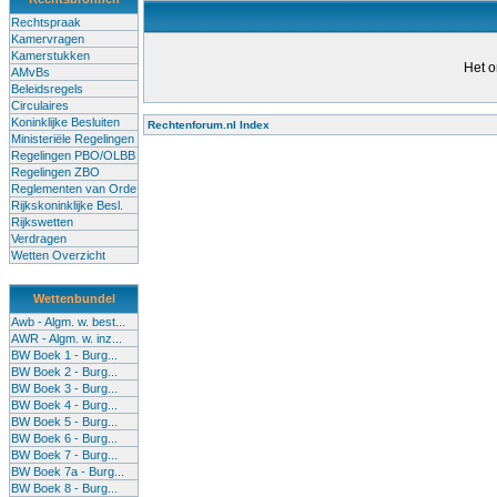
Rechtspraak
Kamervragen
Kamerstukken
Het o
AMvBs
Beleidsregels
Circulaires
Koninklijke Besluiten
Rechtenforum.nl Index
Ministeriële Regelingen
Alle lessen in het voortgezet
Regelingen PBO/OLBB
Regelingen ZBO
bevoegde leraren (of leraren in
Reglementen van Orde
garanderen en te verbeteren. Di
Rijkskoninklijke Besl.
Rijkswetten
Onderwijsakkoord. Besturen e
Verdragen
om een bevoegdheid te halen. 
Wetten Overzicht
(onderwijs) vandaag aan in zi
Wettenbundel
terug te dringen. Met deze aanp
Awb - Algm. w. best...
AWR - Algm. w. inz...
BW Boek 1 - Burg...
BW Boek 2 - Burg...
BW Boek 3 - Burg...
BW Boek 4 - Burg...
BW Boek 5 - Burg...
BW Boek 6 - Burg...
BW Boek 7 - Burg...
BW Boek 7a - Burg...
BW Boek 8 - Burg...