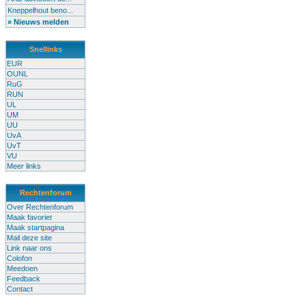
Kneppelhout beno...
» Nieuws melden
Snellinks
EUR
OUNL
RuG
RUN
UL
UM
UU
UvA
UvT
VU
Meer links
Rechtenforum
Over Rechtenforum
Maak favoriet
Maak startpagina
Mail deze site
Link naar ons
Colofon
Meedoen
Feedback
Contact