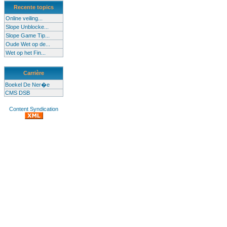
Recente topics
Online veiling...
Slope Unblocke...
Slope Game Tip...
Oude Wet op de...
Wet op het Fin...
Carrière
Boekel De Ner�e
CMS DSB
Content Syndication