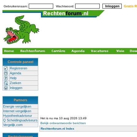
Gratis R
Gebruikersnaam:
Wachtwoord:
Controle paneel
Registreren
Agenda
Help
Zoeken
Inloggen
Partners
Energie vergelijken
Internet vergelijken
Hypotheekadviseur
Het is nu ma 10 aug 2026 13:49
Q Scheidingsadviseurs
Bekijk onbeantwoorde berichten
Vergelijk.com
Rechtenforum.nl Index
Rechtsbronnen