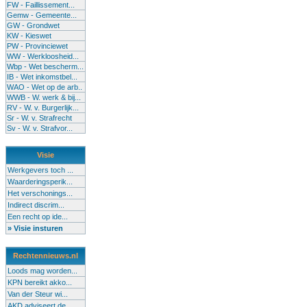
FW - Faillissement...
Gemw - Gemeente...
GW - Grondwet
KW - Kieswet
PW - Provinciewet
WW - Werkloosheid...
Wbp - Wet bescherm...
IB - Wet inkomstbel...
WAO - Wet op de arb..
WWB - W. werk & bij...
RV - W. v. Burgerlijk...
Sr - W. v. Strafrecht
Sv - W. v. Strafvor...
Visie
Werkgevers toch ...
Waarderingsperik...
Het verschonings...
Indirect discrim...
Een recht op ide...
» Visie insturen
Rechtennieuws.nl
Loods mag worden...
KPN bereikt akko...
Van der Steur wi...
AKD adviseert de...