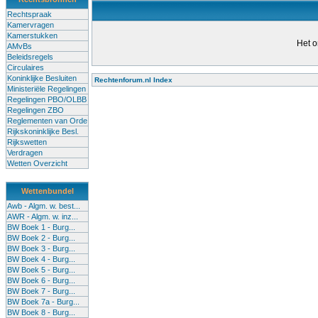
Rechtspraak
Kamervragen
Kamerstukken
Het o
AMvBs
Beleidsregels
Circulaires
Koninklijke Besluiten
Rechtenforum.nl Index
Ministeriële Regelingen
Alle lessen in het voortgezet
Regelingen PBO/OLBB
Regelingen ZBO
bevoegde leraren (of leraren in
Reglementen van Orde
garanderen en te verbeteren. Di
Rijkskoninklijke Besl.
Rijkswetten
Onderwijsakkoord. Besturen e
Verdragen
om een bevoegdheid te halen. 
Wetten Overzicht
(onderwijs) vandaag aan in zi
Wettenbundel
terug te dringen. Met deze aanp
Awb - Algm. w. best...
AWR - Algm. w. inz...
BW Boek 1 - Burg...
BW Boek 2 - Burg...
BW Boek 3 - Burg...
BW Boek 4 - Burg...
BW Boek 5 - Burg...
BW Boek 6 - Burg...
BW Boek 7 - Burg...
BW Boek 7a - Burg...
BW Boek 8 - Burg...