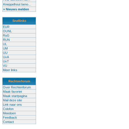
Kneppelhout beno...
» Nieuws melden
Snellinks
EUR
OUNL
RuG
RUN
UL
UM
UU
UvA
UvT
VU
Meer links
Rechtenforum
Over Rechtenforum
Maak favoriet
Maak startpagina
Mail deze site
Link naar ons
Colofon
Meedoen
Feedback
Contact