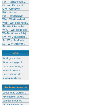
FW - Faillissement...
Gemw - Gemeente...
GW - Grondwet
KW - Kieswet
PW - Provinciewet
WW - Werkloosheid...
Wbp - Wet bescherm...
IB - Wet inkomstbel...
WAO - Wet op de arb..
WWB - W. werk & bij...
RV - W. v. Burgerlijk...
Sr - W. v. Strafrecht
Sv - W. v. Strafvor...
Visie
Werkgevers toch ...
Waarderingsperik...
Het verschonings...
Indirect discrim...
Een recht op ide...
» Visie insturen
Rechtennieuws.nl
Loods mag worden...
KPN bereikt akko...
Van der Steur wi...
AKD adviseert de...