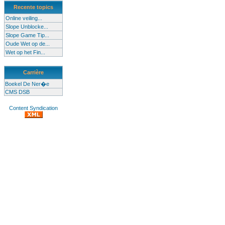
Recente topics
Online veiling...
Slope Unblocke...
Slope Game Tip...
Oude Wet op de...
Wet op het Fin...
Carrière
Boekel De Ner�e
CMS DSB
Content Syndication