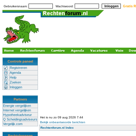
Gratis R
Gebruikersnaam:
Wachtwoord:
Controle paneel
Registreren
Agenda
Help
Zoeken
Inloggen
Partners
Energie vergelijken
Internet vergelijken
Hypotheekadviseur
Het is nu zo 09 aug 2026 7:44
Q Scheidingsadviseurs
Bekijk onbeantwoorde berichten
Vergelijk.com
Rechtenforum.nl Index
Rechtsbronnen