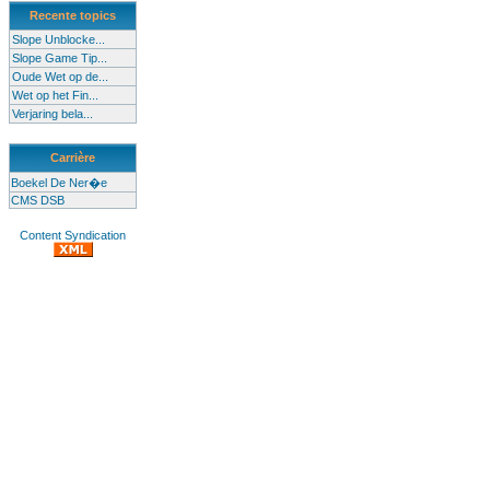
Recente topics
Slope Unblocke...
Slope Game Tip...
Oude Wet op de...
Wet op het Fin...
Verjaring bela...
Carrière
Boekel De Ner�e
CMS DSB
Content Syndication