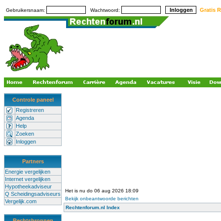
Gratis R
Gebruikersnaam:
Wachtwoord:
Controle paneel
Registreren
Agenda
Help
Zoeken
Inloggen
Partners
Energie vergelijken
Internet vergelijken
Hypotheekadviseur
Het is nu do 06 aug 2026 18:09
Q Scheidingsadviseurs
Bekijk onbeantwoorde berichten
Vergelijk.com
Rechtenforum.nl Index
Rechtsbronnen