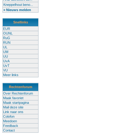
Kneppelhout beno...
» Nieuws melden
Snellinks
EUR
OUNL
RuG
RUN
UL
UM
UU
UvA
UvT
VU
Meer links
Rechtenforum
Over Rechtenforum
Maak favoriet
Maak startpagina
Mail deze site
Link naar ons
Colofon
Meedoen
Feedback
Contact