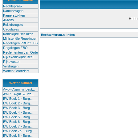
Rechtspraak
Kamervragen
Kamerstukken
Het o
AMvBs
Beleidsregels
Circulaires
Koninklijke Besluiten
Rechtenforum.nl Index
Ministeriële Regelingen
Alle lessen in het voortgezet
Regelingen PBO/OLBB
Regelingen ZBO
bevoegde leraren (of leraren in
Reglementen van Orde
garanderen en te verbeteren. Di
Rijkskoninklijke Besl.
Rijkswetten
Onderwijsakkoord. Besturen e
Verdragen
om een bevoegdheid te halen. 
Wetten Overzicht
(onderwijs) vandaag aan in zi
Wettenbundel
terug te dringen. Met deze aanp
Awb - Algm. w. best...
AWR - Algm. w. inz...
BW Boek 1 - Burg...
BW Boek 2 - Burg...
BW Boek 3 - Burg...
BW Boek 4 - Burg...
BW Boek 5 - Burg...
BW Boek 6 - Burg...
BW Boek 7 - Burg...
BW Boek 7a - Burg...
BW Boek 8 - Burg...