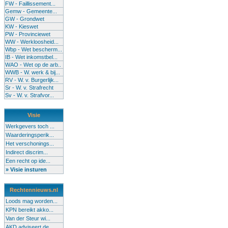
FW - Faillissement...
Gemw - Gemeente...
GW - Grondwet
KW - Kieswet
PW - Provinciewet
WW - Werkloosheid...
Wbp - Wet bescherm...
IB - Wet inkomstbel...
WAO - Wet op de arb..
WWB - W. werk & bij...
RV - W. v. Burgerlijk...
Sr - W. v. Strafrecht
Sv - W. v. Strafvor...
Visie
Werkgevers toch ...
Waarderingsperik...
Het verschonings...
Indirect discrim...
Een recht op ide...
» Visie insturen
Rechtennieuws.nl
Loods mag worden...
KPN bereikt akko...
Van der Steur wi...
AKD adviseert de...