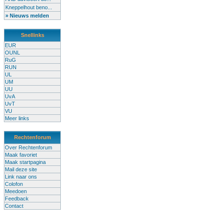
Kneppelhout beno...
» Nieuws melden
Snellinks
EUR
OUNL
RuG
RUN
UL
UM
UU
UvA
UvT
VU
Meer links
Rechtenforum
Over Rechtenforum
Maak favoriet
Maak startpagina
Mail deze site
Link naar ons
Colofon
Meedoen
Feedback
Contact