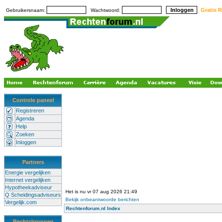
Gratis R
Gebruikersnaam:
Wachtwoord:
Controle paneel
Registreren
Agenda
Help
Zoeken
Inloggen
Partners
Energie vergelijken
Internet vergelijken
Hypotheekadviseur
Het is nu vr 07 aug 2026 21:49
Q Scheidingsadviseurs
Bekijk onbeantwoorde berichten
Vergelijk.com
Rechtenforum.nl Index
Rechtsbronnen