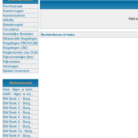
Rechtspraak
Kamervragen
Kamerstukken
Het o
AMvBs
Beleidsregels
Circulaires
Koninklijke Besluiten
Rechtenforum.nl Index
Ministeriële Regelingen
Alle lessen in het voortgezet
Regelingen PBO/OLBB
Regelingen ZBO
bevoegde leraren (of leraren in
Reglementen van Orde
garanderen en te verbeteren. Di
Rijkskoninklijke Besl.
Rijkswetten
Onderwijsakkoord. Besturen e
Verdragen
om een bevoegdheid te halen. 
Wetten Overzicht
(onderwijs) vandaag aan in zi
Wettenbundel
terug te dringen. Met deze aanp
Awb - Algm. w. best...
AWR - Algm. w. inz...
BW Boek 1 - Burg...
BW Boek 2 - Burg...
BW Boek 3 - Burg...
BW Boek 4 - Burg...
BW Boek 5 - Burg...
BW Boek 6 - Burg...
BW Boek 7 - Burg...
BW Boek 7a - Burg...
BW Boek 8 - Burg...