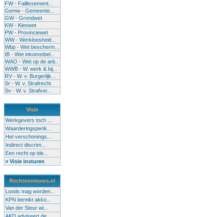
FW - Faillissement...
Gemw - Gemeente...
GW - Grondwet
KW - Kieswet
PW - Provinciewet
WW - Werkloosheid...
Wbp - Wet bescherm...
IB - Wet inkomstbel...
WAO - Wet op de arb..
WWB - W. werk & bij...
RV - W. v. Burgerlijk...
Sr - W. v. Strafrecht
Sv - W. v. Strafvor...
Visie
Werkgevers toch ...
Waarderingsperik...
Het verschonings...
Indirect discrim...
Een recht op ide...
» Visie insturen
Rechtennieuws.nl
Loods mag worden...
KPN bereikt akko...
Van der Steur wi...
AKD adviseert de...