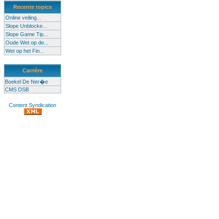
Recente topics
Online veiling...
Slope Unblocke...
Slope Game Tip...
Oude Wet op de...
Wet op het Fin...
Carrière
Boekel De Ner�e
CMS DSB
Content Syndication