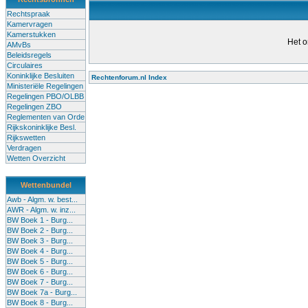
Rechtspraak
Kamervragen
Kamerstukken
Het o
AMvBs
Beleidsregels
Circulaires
Koninklijke Besluiten
Rechtenforum.nl Index
Ministeriële Regelingen
Alle lessen in het voortgezet
Regelingen PBO/OLBB
Regelingen ZBO
bevoegde leraren (of leraren in
Reglementen van Orde
garanderen en te verbeteren. Di
Rijkskoninklijke Besl.
Rijkswetten
Onderwijsakkoord. Besturen e
Verdragen
om een bevoegdheid te halen. 
Wetten Overzicht
(onderwijs) vandaag aan in zi
Wettenbundel
terug te dringen. Met deze aanp
Awb - Algm. w. best...
AWR - Algm. w. inz...
BW Boek 1 - Burg...
BW Boek 2 - Burg...
BW Boek 3 - Burg...
BW Boek 4 - Burg...
BW Boek 5 - Burg...
BW Boek 6 - Burg...
BW Boek 7 - Burg...
BW Boek 7a - Burg...
BW Boek 8 - Burg...