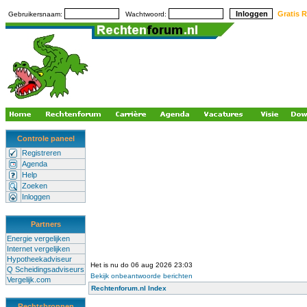
Gratis R
Gebruikersnaam:
Wachtwoord:
Controle paneel
Registreren
Agenda
Help
Zoeken
Inloggen
Partners
Energie vergelijken
Internet vergelijken
Hypotheekadviseur
Het is nu do 06 aug 2026 23:03
Q Scheidingsadviseurs
Bekijk onbeantwoorde berichten
Vergelijk.com
Rechtenforum.nl Index
Rechtsbronnen