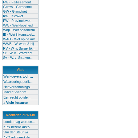
FW - Faillissement...
Gemw - Gemeente...
GW - Grondwet
KW - Kieswet
PW - Provinciewet
WW - Werkloosheid...
Wbp - Wet bescherm...
IB - Wet inkomstbel...
WAO - Wet op de arb..
WWB - W. werk & bij...
RV - W. v. Burgerlijk...
Sr - W. v. Strafrecht
Sv - W. v. Strafvor...
Visie
Werkgevers toch ...
Waarderingsperik...
Het verschonings...
Indirect discrim...
Een recht op ide...
» Visie insturen
Rechtennieuws.nl
Loods mag worden...
KPN bereikt akko...
Van der Steur wi...
AKD adviseert de...