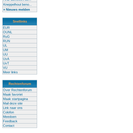
Kneppelhout beno...
» Nieuws melden
Snellinks
EUR
OUNL
RuG
RUN
UL
UM
UU
UvA
UvT
VU
Meer links
Rechtenforum
Over Rechtenforum
Maak favoriet
Maak startpagina
Mail deze site
Link naar ons
Colofon
Meedoen
Feedback
Contact