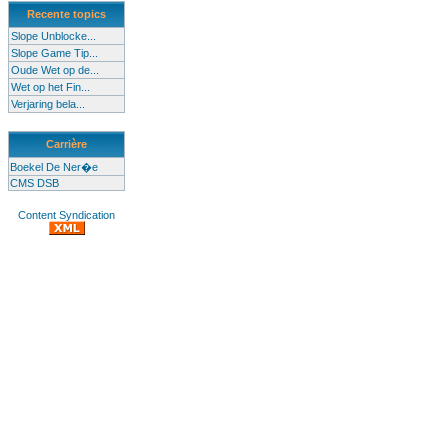
Recente topics
Slope Unblocke...
Slope Game Tip...
Oude Wet op de...
Wet op het Fin...
Verjaring bela...
Carrière
Boekel De Ner�e
CMS DSB
Content Syndication