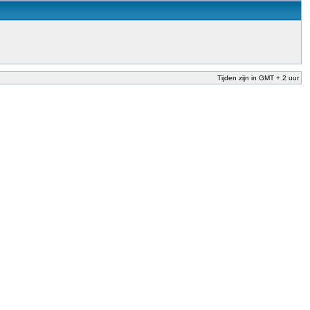
Tijden zijn in GMT + 2 uur
nderwijs te garanderen en te verbeteren. Dit is afgesproken in het Nationaal
der Dekker (onderwijs) vandaag aan in zijn plan van aanpak om onbevoegden voor