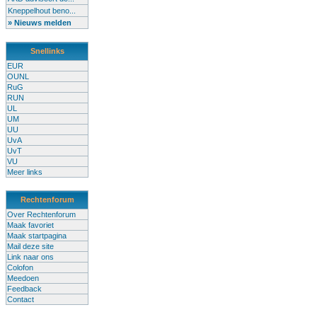
Kneppelhout beno...
» Nieuws melden
Snellinks
EUR
OUNL
RuG
RUN
UL
UM
UU
UvA
UvT
VU
Meer links
Rechtenforum
Over Rechtenforum
Maak favoriet
Maak startpagina
Mail deze site
Link naar ons
Colofon
Meedoen
Feedback
Contact