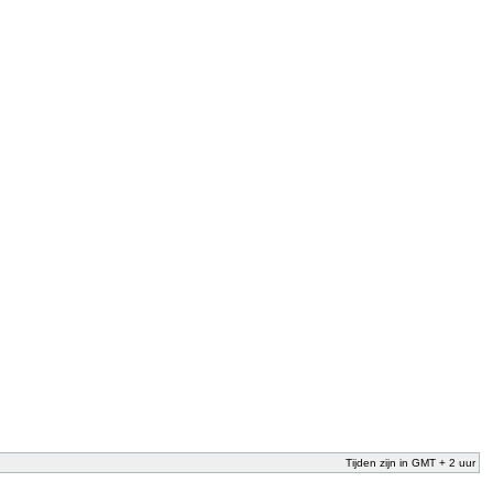
Tijden zijn in GMT + 2 uur