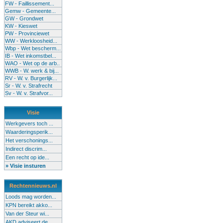
FW - Faillissement...
Gemw - Gemeente...
GW - Grondwet
KW - Kieswet
PW - Provinciewet
WW - Werkloosheid...
Wbp - Wet bescherm...
IB - Wet inkomstbel...
WAO - Wet op de arb..
WWB - W. werk & bij...
RV - W. v. Burgerlijk...
Sr - W. v. Strafrecht
Sv - W. v. Strafvor...
Visie
Werkgevers toch ...
Waarderingsperik...
Het verschonings...
Indirect discrim...
Een recht op ide...
» Visie insturen
Rechtennieuws.nl
Loods mag worden...
KPN bereikt akko...
Van der Steur wi...
AKD adviseert de...