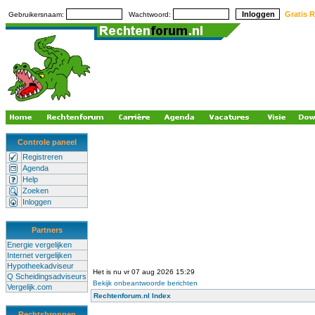
Gratis R
Gebruikersnaam:
Wachtwoord:
Controle paneel
Registreren
Agenda
Help
Zoeken
Inloggen
Partners
Energie vergelijken
Internet vergelijken
Hypotheekadviseur
Het is nu vr 07 aug 2026 15:29
Q Scheidingsadviseurs
Bekijk onbeantwoorde berichten
Vergelijk.com
Rechtenforum.nl Index
Rechtsbronnen