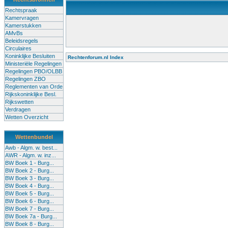
Rechtspraak
Kamervragen
Kamerstukken
AMvBs
Beleidsregels
Circulaires
Koninklijke Besluiten
Rechtenforum.nl Index
Ministeriële Regelingen
Alle lessen in het voortgezet onderwijs moeten worden gegev
Regelingen PBO/OLBB
Onderwijsakkoord. Besturen en scholen moeten onbevoegde 
Regelingen ZBO
de klas terug te dringen. Met deze aanpak ontstaat een sluit
Reglementen van Orde
Rijkskoninklijke Besl.
Rijkswetten
Verdragen
Wetten Overzicht
Wettenbundel
Awb - Algm. w. best...
AWR - Algm. w. inz...
BW Boek 1 - Burg...
BW Boek 2 - Burg...
BW Boek 3 - Burg...
BW Boek 4 - Burg...
BW Boek 5 - Burg...
BW Boek 6 - Burg...
BW Boek 7 - Burg...
BW Boek 7a - Burg...
BW Boek 8 - Burg...