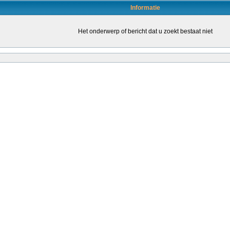
Informatie
Het onderwerp of bericht dat u zoekt bestaat niet
en door daartoe bevoegde leraren (of leraren in opleiding) om de kwaliteit van het o
leraren stimuleren om een bevoegdheid te halen. Dat kondigt staatssecretaris San
ende...