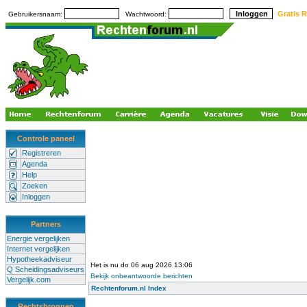
Gratis R
Gebruikersnaam:
Wachtwoord:
Controle paneel
Registreren
Agenda
Help
Zoeken
Inloggen
Partners
Energie vergelijken
Internet vergelijken
Hypotheekadviseur
Het is nu do 06 aug 2026 13:06
Q Scheidingsadviseurs
Bekijk onbeantwoorde berichten
Vergelijk.com
Rechtenforum.nl Index
Rechtsbronnen