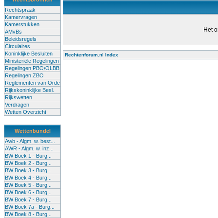
Rechtspraak
Kamervragen
Kamerstukken
Het o
AMvBs
Beleidsregels
Circulaires
Koninklijke Besluiten
Rechtenforum.nl Index
Ministeriële Regelingen
Alle lessen in het voortgezet
Regelingen PBO/OLBB
Regelingen ZBO
bevoegde leraren (of leraren in
Reglementen van Orde
garanderen en te verbeteren. Di
Rijkskoninklijke Besl.
Rijkswetten
Onderwijsakkoord. Besturen e
Verdragen
om een bevoegdheid te halen. 
Wetten Overzicht
(onderwijs) vandaag aan in zi
Wettenbundel
terug te dringen. Met deze aanp
Awb - Algm. w. best...
AWR - Algm. w. inz...
BW Boek 1 - Burg...
BW Boek 2 - Burg...
BW Boek 3 - Burg...
BW Boek 4 - Burg...
BW Boek 5 - Burg...
BW Boek 6 - Burg...
BW Boek 7 - Burg...
BW Boek 7a - Burg...
BW Boek 8 - Burg...