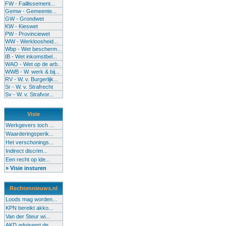
FW - Faillissement...
Gemw - Gemeente...
GW - Grondwet
KW - Kieswet
PW - Provinciewet
WW - Werkloosheid...
Wbp - Wet bescherm...
IB - Wet inkomstbel...
WAO - Wet op de arb..
WWB - W. werk & bij...
RV - W. v. Burgerlijk...
Sr - W. v. Strafrecht
Sv - W. v. Strafvor...
Visie
Werkgevers toch ...
Waarderingsperik...
Het verschonings...
Indirect discrim...
Een recht op ide...
» Visie insturen
Rechtennieuws.nl
Loods mag worden...
KPN bereikt akko...
Van der Steur wi...
AKD adviseert de...