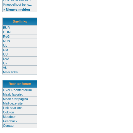
Kneppelhout beno...
» Nieuws melden
Snellinks
EUR
OUNL
RuG
RUN
UL
UM
UU
UvA
UvT
VU
Meer links
Rechtenforum
Over Rechtenforum
Maak favoriet
Maak startpagina
Mail deze site
Link naar ons
Colofon
Meedoen
Feedback
Contact