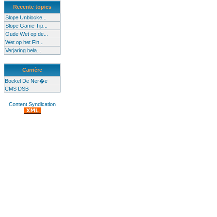
Recente topics
Slope Unblocke...
Slope Game Tip...
Oude Wet op de...
Wet op het Fin...
Verjaring bela...
Carrière
Boekel De Ner�e
CMS DSB
Content Syndication