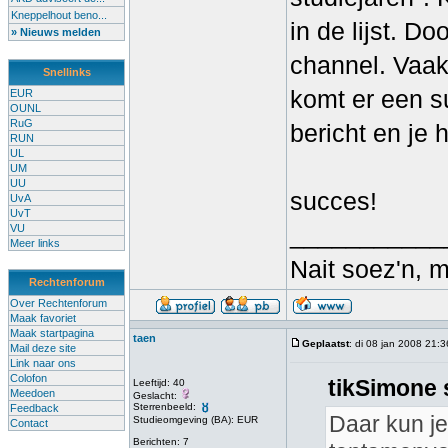
Kneppelhout beno...
in de lijst. D
» Nieuws melden
channel. Vaak
Snellinks
komt er een s
EUR
OUNL
RuG
bericht en je 
RUN
UL
UM
UU
succes!
UvA
UvT
___________
VU
Meer links
Nait soez'n, 
Rechtenforum
Over Rechtenforum
Maak favoriet
Maak startpagina
taen
Geplaatst
: di 08 jan 2008 21:3
Mail deze site
Link naar ons
Colofon
tikSimone 
Leeftijd: 40
Meedoen
Geslacht:
Sterrenbeeld:
Feedback
Daar kun je 
Studieomgeving (BA): EUR
Contact
Berichten: 7