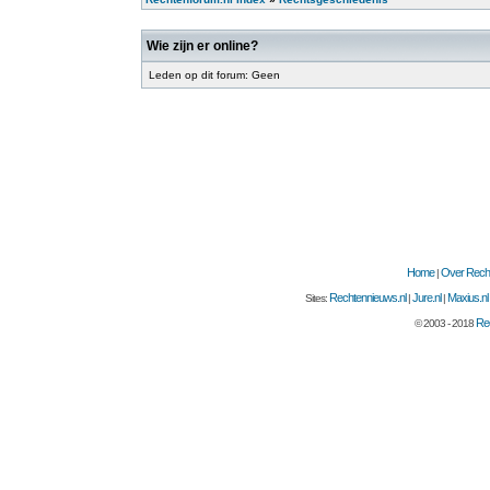
Wie zijn er online?
Leden op dit forum: Geen
Home
Over Recht
|
Rechtennieuws.nl
Jure.nl
Maxius.nl
Sites:
|
|
Rec
© 2003 - 2018