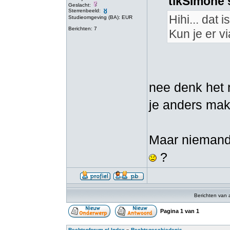
tikSimone 
Geslacht:
Sterrenbeeld:
Hihi... dat 
Studieomgeving (BA): EUR
Berichten: 7
Kun je er v
nee denk het n
je anders makk
Maar niemand
?
Berichten van 
Pagina
1
van
1
Rechtenforum.nl Index
»
Rechtsgeschiedenis