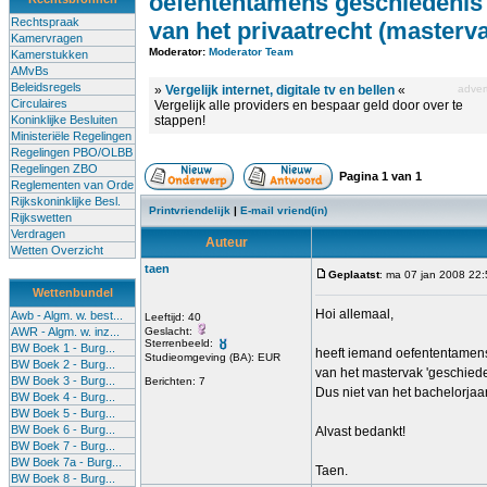
oefententamens geschiedenis
Rechtspraak
van het privaatrecht (masterv
Kamervragen
Moderator:
Moderator Team
Kamerstukken
AMvBs
Beleidsregels
»
Vergelijk internet, digitale tv en bellen
«
advert
Circulaires
Vergelijk alle providers en bespaar geld door over te
Koninklijke Besluiten
stappen!
Ministeriële Regelingen
Regelingen PBO/OLBB
Regelingen ZBO
Pagina
1
van
1
Reglementen van Orde
Rijkskoninklijke Besl.
Printvriendelijk
|
E-mail vriend(in)
Rijkswetten
Verdragen
Auteur
Wetten Overzicht
taen
Geplaatst
: ma 07 jan 2008 22
Wettenbundel
Hoi allemaal,
Awb - Algm. w. best...
Leeftijd: 40
AWR - Algm. w. inz...
Geslacht:
Sterrenbeeld:
BW Boek 1 - Burg...
heeft iemand oefententamen
Studieomgeving (BA): EUR
BW Boek 2 - Burg...
van het mastervak 'geschieden
BW Boek 3 - Burg...
Berichten: 7
Dus niet van het bachelorjaar
BW Boek 4 - Burg...
BW Boek 5 - Burg...
BW Boek 6 - Burg...
Alvast bedankt!
BW Boek 7 - Burg...
BW Boek 7a - Burg...
Taen.
BW Boek 8 - Burg...