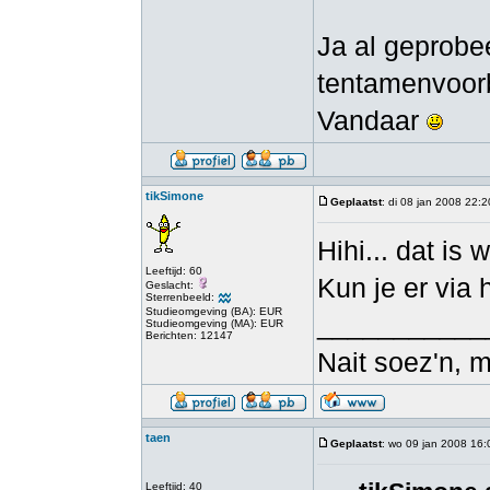
Ja al geprobee
tentamenvoor
Vandaar
tikSimone
Geplaatst
: di 08 jan 2008 22:2
Hihi... dat is 
Leeftijd: 60
Kun je er via
Geslacht:
Sterrenbeeld:
Studieomgeving (BA): EUR
___________
Studieomgeving (MA): EUR
Berichten: 12147
Nait soez'n, 
taen
Geplaatst
: wo 09 jan 2008 16:
Leeftijd: 40