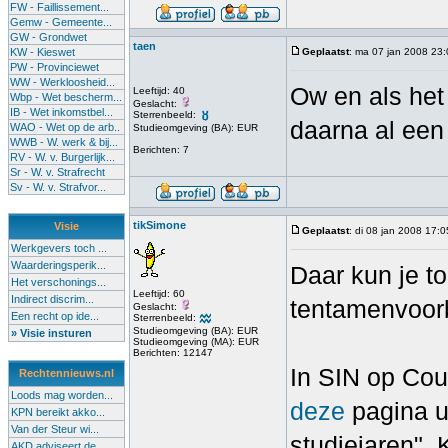
FW - Faillissement...
Gemw - Gemeente...
GW - Grondwet
taen
KW - Kieswet
Geplaatst
: ma 07 jan 2008 23
PW - Provinciewet
WW - Werkloosheid...
Ow en als het
Leeftijd: 40
Wbp - Wet bescherm...
Geslacht:
IB - Wet inkomstbel...
Sterrenbeeld:
daarna al ee
WAO - Wet op de arb..
Studieomgeving (BA): EUR
WWB - W. werk & bij...
Berichten: 7
RV - W. v. Burgerlijk...
Sr - W. v. Strafrecht
Sv - W. v. Strafvor...
tikSimone
Visie
Geplaatst
: di 08 jan 2008 17:0
Werkgevers toch ...
Waarderingsperik...
Daar kun je to
Het verschonings...
Leeftijd: 60
Indirect discrim...
tentamenvoorb
Geslacht:
Een recht op ide...
Sterrenbeeld:
Studieomgeving (BA): EUR
» Visie insturen
Studieomgeving (MA): EUR
Berichten: 12147
In SIN op Cou
Rechtennieuws.nl
Loods mag worden...
deze
pagina u
KPN bereikt akko...
Van der Steur wi...
studiejaren". 
AKD adviseert de...