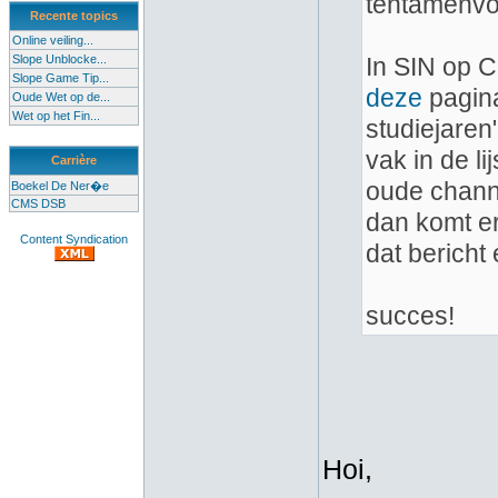
tentamenvoo
Recente topics
Online veiling...
Slope Unblocke...
In SIN op C
Slope Game Tip...
deze
pagina
Oude Wet op de...
Wet op het Fin...
studiejaren
vak in de l
Carrière
oude channe
Boekel De Ner�e
CMS DSB
dan komt er
Content Syndication
dat bericht
succes!
Hoi,