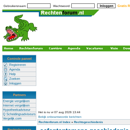
Gratis R
Gebruikersnaam:
Wachtwoord:
Controle paneel
Registreren
Agenda
Help
Zoeken
Inloggen
Partners
Energie vergelijken
Internet vergelijken
Hypotheekadviseur
Het is nu vr 07 aug 2026 13:44
Q Scheidingsadviseurs
Bekijk onbeantwoorde berichten
Vergelijk.com
Rechtenforum.nl Index
»
Rechtsgeschiedenis
Rechtsbronnen