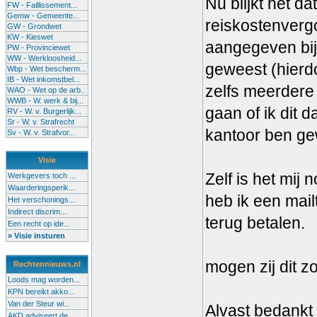
Nu blijkt het d
FW - Faillissement...
Gemw - Gemeente...
reiskostenvergo
GW - Grondwet
KW - Kieswet
aangegeven bij 
PW - Provinciewet
WW - Werkloosheid...
geweest (hierdo
Wbp - Wet bescherm...
IB - Wet inkomstbel...
zelfs meerdere
WAO - Wet op de arb..
WWB - W. werk & bij...
gaan of ik dit
RV - W. v. Burgerlijk...
Sr - W. v. Strafrecht
kantoor ben ge
Sv - W. v. Strafvor...
Visie
Zelf is het mij 
Werkgevers toch ...
Waarderingsperik...
heb ik een mail
Het verschonings...
Indirect discrim...
terug betalen.
Een recht op ide...
» Visie insturen
mogen zij dit z
Rechtennieuws.nl
Loods mag worden...
KPN bereikt akko...
Van der Steur wi...
Alvast bedankt
AKD adviseert de...