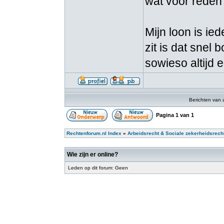
wat voor reden 
Mijn loon is ie
zit is dat snel 
sowieso altijd 
Berichten van 
Pagina
1
van
1
Rechtenforum.nl Index
»
Arbeidsrecht & Sociale zekerheidsrech
Wie zijn er online?
Leden op dit forum: Geen