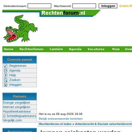
Gratis R
Gebruikersnaam:
Wachtwoord:
Controle paneel
Registreren
Agenda
Help
Zoeken
Inloggen
Partners
Energie vergelijken
Internet vergelijken
Hypotheekadviseur
Het is nu za 08 aug 2026 18:36
Q Scheidingsadviseurs
Bekijk onbeantwoorde berichten
Vergelijk.com
Rechtenforum.nl Index
»
Arbeidsrecht & Sociale zekerheidsrech
Rechtsbronnen