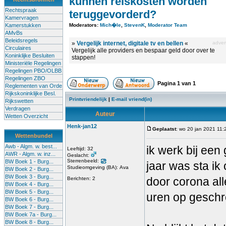
kunnen reiskosten worden
Rechtspraak
teruggevorderd?
Kamervragen
Kamerstukken
Moderators:
Mich�le
,
StevenK
,
Moderator Team
AMvBs
Beleidsregels
»
Vergelijk internet, digitale tv en bellen
«
advert
Circulaires
Vergelijk alle providers en bespaar geld door over te
Koninklijke Besluiten
stappen!
Ministeriële Regelingen
Regelingen PBO/OLBB
Regelingen ZBO
Pagina
1
van
1
Reglementen van Orde
Rijkskoninklijke Besl.
Printvriendelijk
|
E-mail vriend(in)
Rijkswetten
Verdragen
Auteur
Wetten Overzicht
Henk-jan12
Geplaatst
: wo 20 jan 2021 11:
Wettenbundel
Awb - Algm. w. best...
ik werk bij een 
Leeftijd: 32
AWR - Algm. w. inz...
Geslacht:
Sterrenbeeld:
BW Boek 1 - Burg...
jaar was sta ik
Studieomgeving (BA): Ava
BW Boek 2 - Burg...
BW Boek 3 - Burg...
door corona al
Berichten: 2
BW Boek 4 - Burg...
BW Boek 5 - Burg...
uren op geschr
BW Boek 6 - Burg...
BW Boek 7 - Burg...
BW Boek 7a - Burg...
BW Boek 8 - Burg...