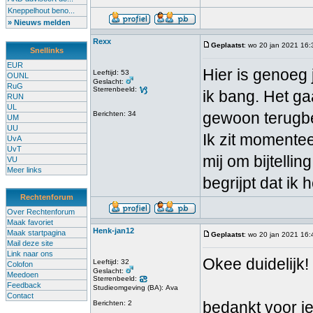
Kneppelhout beno...
» Nieuws melden
Rexx
Geplaatst
: wo 20 jan 2021 16:
Snellinks
EUR
Hier is genoeg 
Leeftijd: 53
OUNL
Geslacht:
RuG
Sterrenbeeld:
ik bang. Het g
RUN
UL
gewoon terugbe
Berichten: 34
UM
UU
Ik zit momenteel
UvA
UvT
mij om bijtelli
VU
Meer links
begrijpt dat ik
Rechtenforum
Over Rechtenforum
Maak favoriet
Henk-jan12
Maak startpagina
Geplaatst
: wo 20 jan 2021 16:
Mail deze site
Link naar ons
Okee duidelijk!
Leeftijd: 32
Colofon
Geslacht:
Meedoen
Sterrenbeeld:
Feedback
Studieomgeving (BA): Ava
Contact
bedankt voor je
Berichten: 2