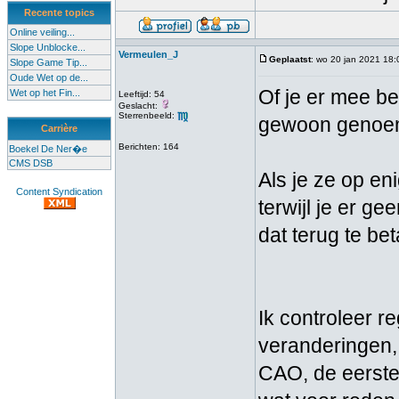
Recente topics
Online veiling...
Slope Unblocke...
Vermeulen_J
Geplaatst
: wo 20 jan 2021 18:
Slope Game Tip...
Oude Wet op de...
Of je er mee be
Wet op het Fin...
Leeftijd: 54
Geslacht:
Sterrenbeeld:
gewoon genoemd
Carrière
Berichten: 164
Boekel De Ner�e
CMS DSB
Als je ze op en
Content Syndication
terwijl je er g
dat terug te bet
Ik controleer r
veranderingen,
CAO, de eerste 