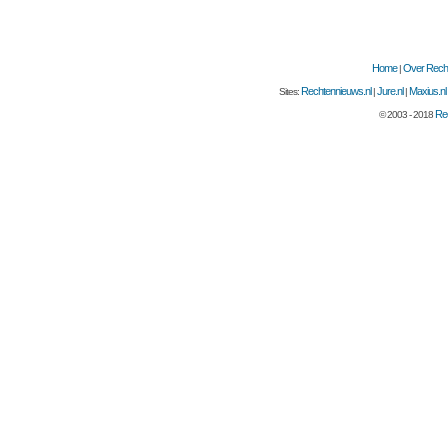
Home
Over Recht
|
Rechtennieuws.nl
Jure.nl
Maxius.nl
Sites:
|
|
Rec
© 2003 - 2018