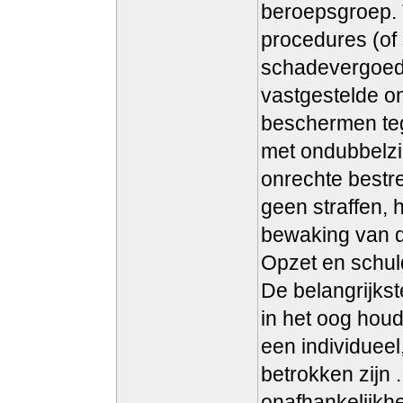
beroepsgroep. 
procedures (of 
schadevergoedi
vastgestelde o
beschermen teg
met ondubbelzin
onrechte bestre
geen straffen, 
bewaking van de
Opzet en schuld
De belangrijks
in het oog hou
een individueel,
betrokken zijn 
onafhankelijkhe