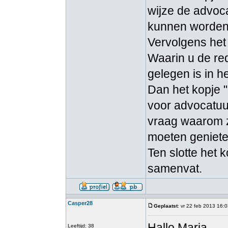
wijze de advoc
kunnen worden
Vervolgens het 
Waarin u de red
gelegen is in he
Dan het kopje 
voor advocatuu
vraag waarom z
moeten geniete
Ten slotte het 
samenvat.
Casper28
Geplaatst
: vr 22 feb 2013 16:
Hallo Marja,
Leeftijd: 38