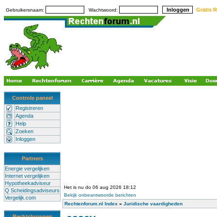
Gratis R
Gebruikersnaam:
Wachtwoord:
Controle paneel
Registreren
Agenda
Help
Zoeken
Inloggen
Partners
Energie vergelijken
Internet vergelijken
Hypotheekadviseur
Het is nu do 06 aug 2026 18:12
Q Scheidingsadviseurs
Bekijk onbeantwoorde berichten
Vergelijk.com
Rechtenforum.nl Index
»
Juridische vaardigheden
Rechtsbronnen