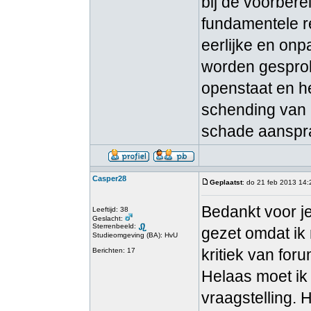
bij de voorbere
fundamentele r
eerlijke en onp
worden gesprok
openstaat en h
schending van 
schade aanspra
Casper28
Geplaatst
: do 21 feb 2013 14:
Bedankt voor je
Leeftijd: 38
Geslacht:
Sterrenbeeld:
gezet omdat ik
Studieomgeving (BA): HvU
kritiek van fo
Berichten: 17
Helaas moet ik
vraagstelling. 