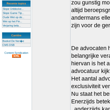
zou gunstig moe
Recente topics
altijd beroepsgr
Slope Unblocke...
Slope Game Tip...
andermans elle
Oude Wet op de...
Wet op het Fin...
zijn voor de ge
Verjaring bela...
Carrière
Boekel De Ner�e
CMS DSB
De advocaten h
Content Syndication
belangrijke ve
hiervan is het
advocatuur kijk
Het aantal advo
exclusiviteit v
Nu staat het be
Enerzijds betek
, anderzijds ka