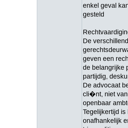
enkel geval kan
gesteld
Rechtvaardigin
De verschillend
gerechtsdeurwa
geven een recht
de belangrijke 
partijdig, desku
De advocaat be
cli�nt, niet v
openbaar ambte
Tegelijkertijd i
onafhankelijk en