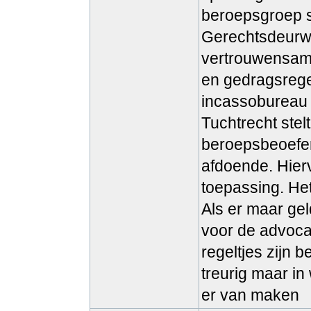
beroepsgroep s
Gerechtsdeurw
vertrouwensambt
en gedragsregel
incassobureau n
Tuchtrecht stelt
beroepsbeoefen
afdoende. Hier
toepassing. He
Als er maar gel
voor de advoca
regeltjes zijn b
treurig maar in
er van maken