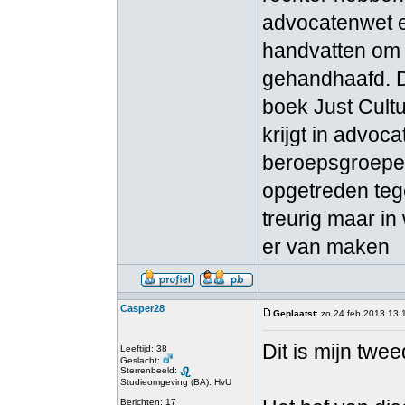
advocatenwet 
handvatten om e
gehandhaafd. D
boek Just Cult
krijgt in advo
beroepsgroepen
opgetreden teg
treurig maar in
er van maken
Casper28
Geplaatst
: zo 24 feb 2013 13:
Dit is mijn twee
Leeftijd: 38
Geslacht:
Sterrenbeeld:
Studieomgeving (BA): HvU
Berichten: 17