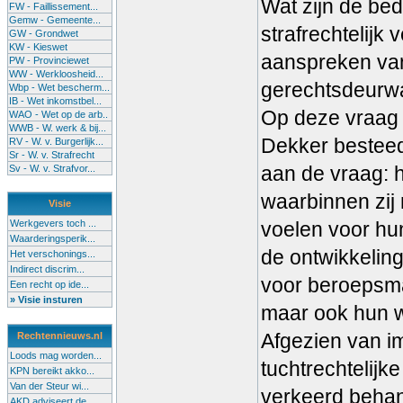
Wat zijn de be
FW - Faillissement...
Gemw - Gemeente...
strafrechtelijk 
GW - Grondwet
KW - Kieswet
aanspreken van
PW - Provinciewet
WW - Werkloosheid...
gerechtsdeurw
Wbp - Wet bescherm...
IB - Wet inkomstbel...
Op deze vraag g
WAO - Wet op de arb..
WWB - W. werk & bij...
Dekker besteed 
RV - W. v. Burgerlijk...
Sr - W. v. Strafrecht
aan de vraag: 
Sv - W. v. Strafvor...
waarbinnen zij
Visie
Werkgevers toch ...
voelen voor hun
Waarderingsperik...
de ontwikkeling
Het verschonings...
Indirect discrim...
voor beroepsmat
Een recht op ide...
» Visie insturen
maar ook hun w
Afgezien van i
Rechtennieuws.nl
Loods mag worden...
tuchtrechtelijk
KPN bereikt akko...
Van der Steur wi...
verkeerd behan
AKD adviseert de...