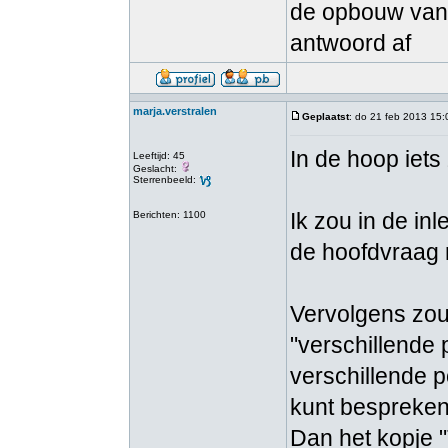
de opbouw van 
antwoord af
marja.verstralen
Geplaatst
: do 21 feb 2013 15:
In de hoop iet
Leeftijd: 45
Geslacht:
Sterrenbeeld:
Ik zou in de in
Berichten: 1100
de hoofdvraag 
Vervolgens zou
"verschillende 
verschillende p
kunt bespreken
Dan het kopje 