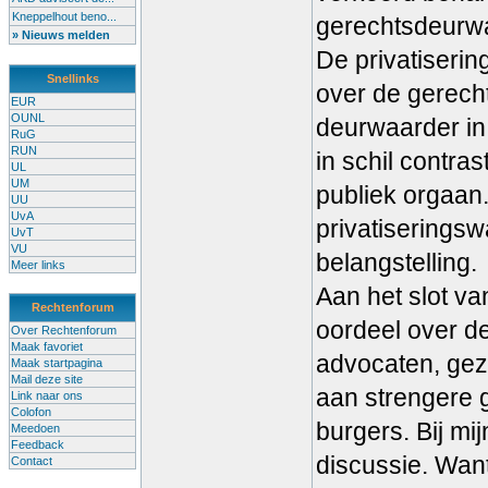
Kneppelhout beno...
gerechtsdeurwa
» Nieuws melden
De privatiserin
Snellinks
over de gerech
EUR
OUNL
deurwaarder in 
RuG
RUN
in schil contra
UL
UM
publiek orgaan.
UU
UvA
privatiserings
UvT
VU
belangstelling.
Meer links
Aan het slot v
Rechtenforum
oordeel over d
Over Rechtenforum
Maak favoriet
advocaten, gezi
Maak startpagina
Mail deze site
aan strengere 
Link naar ons
Colofon
burgers. Bij mi
Meedoen
Feedback
discussie. Want
Contact