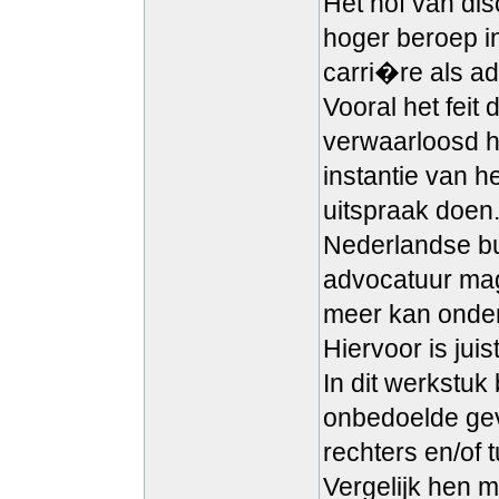
Het hof van dis
hoger beroep i
carri�re als ad
Vooral het feit
verwaarloosd 
instantie van h
uitspraak doen.
Nederlandse bu
advocatuur mag
meer kan onder
Hiervoor is juis
In dit werkstuk
onbedoelde gevo
rechters en/of
Vergelijk hen 