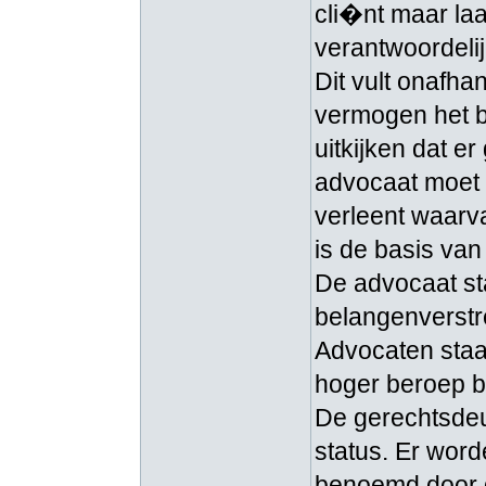
cli�nt maar laa
verantwoordelij
Dit vult onafha
vermogen het be
uitkijken dat e
advocaat moet d
verleent waarva
is de basis van 
De advocaat st
belangenverstr
Advocaten staan
hoger beroep bi
De gerechtsdeu
status. Er word
benoemd door 