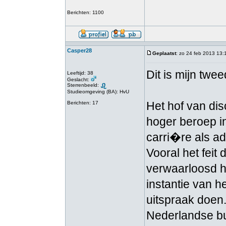
Berichten: 1100
Casper28
Geplaatst
: zo 24 feb 2013 13:
Dit is mijn twee
Leeftijd: 38
Geslacht:
Sterrenbeeld:
Studieomgeving (BA): HvU
Het hof van dis
Berichten: 17
hoger beroep i
carri�re als ad
Vooral het feit
verwaarloosd 
instantie van h
uitspraak doen.
Nederlandse bu