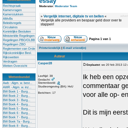
essay
Rechtspraak
Moderator:
Moderator Team
Kamervragen
Kamerstukken
»
Vergelijk internet, digitale tv en bellen
«
advert
AMvBs
Vergelijk alle providers en bespaar geld door over te
Beleidsregels
stappen!
Circulaires
Koninklijke Besluiten
Ministeriële Regelingen
Pagina
1
van
1
Regelingen PBO/OLBB
Regelingen ZBO
Printvriendelijk
|
E-mail vriend(in)
Reglementen van Orde
Rijkskoninklijke Besl.
Auteur
Rijkswetten
Verdragen
Casper28
Geplaatst
: wo 20 feb 2013 12
Wetten Overzicht
Ik heb een opz
Leeftijd: 38
Wettenbundel
Geslacht:
Awb - Algm. w. best...
Sterrenbeeld:
commentaar gev
Studieomgeving (BA): HvU
AWR - Algm. w. inz...
BW Boek 1 - Burg...
voor alle op- 
Berichten: 17
BW Boek 2 - Burg...
BW Boek 3 - Burg...
BW Boek 4 - Burg...
BW Boek 5 - Burg...
Dit is mijn eers
BW Boek 6 - Burg...
BW Boek 7 - Burg...
BW Boek 7a - Burg...
BW Boek 8 - Burg...