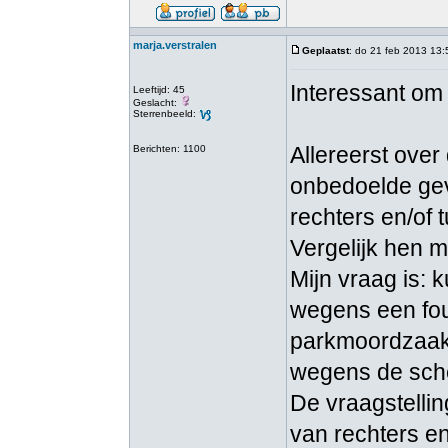
marja.verstralen
Geplaatst
: do 21 feb 2013 13:
Interessant om 
Leeftijd: 45
Geslacht:
Sterrenbeeld:
Allereerst over
Berichten: 1100
onbedoelde gevo
rechters en/of
Vergelijk hen 
Mijn vraag is: 
wegens een fou
parkmoordzaak 
wegens de sche
De vraagstellin
van rechters e