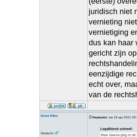
(eerste) overe
juridisch niet
vernieting nie
vernietiging e
dus kan haar w
gericht zijn o
rechtshandelin
eenzijdige rec
echt over, ma
van de rechtsh
bona fides
Geplaatst
: ma 19 apr 2021 20
Legalblond schreef:
Geslacht:
Maar daarna ging ze de a