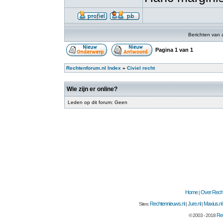
Berichten van 
Pagina
1
van
1
Rechtenforum.nl Index
»
Civiel recht
Wie zijn er online?
Leden op dit forum: Geen
Home
Over Recht
|
Rechtennieuws.nl
Jure.nl
Maxius.nl
Sites:
|
|
Rec
© 2003 - 2018