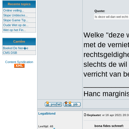
Recente topics
Online veiling...
Quote:
Slope Unblocke...
Is deze wil dan wel echt
Slope Game Tip...
Oude Wet op de...
Wet op het Fin...
Welke "deze w
Carrière
met de verniet
Boekel De Ner�e
rechtsgeldigh
CMS DSB
Content Syndication
slechts de wi
verricht van b
___________
Hanc marginis
Legalblond
Geplaatst
: vr 16 apr 2021 20:
bona fides schreef:
Leeftijd: 46