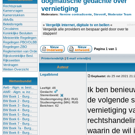
dogmatische gedachte over
Rechtspraak
vernietiging
Kamervragen
Moderators:
Nemine contradicente
,
StevenK
,
Moderator Team
Kamerstukken
AMvBs
Beleidsregels
»
Vergelijk internet, digitale tv en bellen
«
advert
Circulaires
Vergelijk alle providers en bespaar geld door over te
Koninklijke Besluiten
stappen!
Ministeriële Regelingen
Regelingen PBO/OLBB
Regelingen ZBO
Pagina
1
van
1
Reglementen van Orde
Rijkskoninklijke Besl.
Printvriendelijk
|
E-mail vriend(in)
Rijkswetten
Verdragen
Auteur
Wetten Overzicht
Legalblond
Geplaatst
: do 25 mrt 2021 21:
Wettenbundel
Ik ben benieu
Awb - Algm. w. best...
Leeftijd: 46
AWR - Algm. w. inz...
Geslacht:
Sterrenbeeld:
BW Boek 1 - Burg...
de volgende s
Studieomgeving (BA): RUG
BW Boek 2 - Burg...
Studieomgeving (MA): RUG
BW Boek 3 - Burg...
Berichten: 62
vernietiging 
BW Boek 4 - Burg...
BW Boek 5 - Burg...
rechtshandeli
BW Boek 6 - Burg...
BW Boek 7 - Burg...
BW Boek 7a - Burg...
waarin de wil 
BW Boek 8 - Burg...