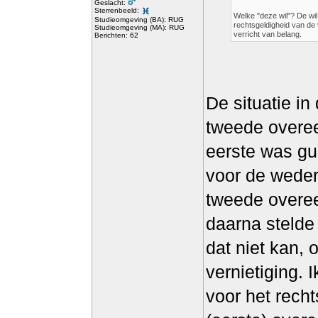
Geslacht:
Sterrenbeeld:
Welke "deze wil"? De wil
Studieomgeving (BA): RUG
rechtsgeldigheid van de 
Studieomgeving (MA): RUG
verricht van belang.
Berichten: 62
De situatie in
tweede overee
eerste was gun
voor de wederp
tweede overee
daarna stelde 
dat niet kan, 
vernietiging. 
voor het rech