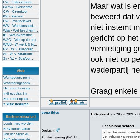
FW - Faillissement...
Maar wat is e
Gemw - Gemeente...
GW - Grondwet
beweerd dat ve
KW - Kieswet
PW - Provinciewet
niet instemt m
WW - Werkloosheid...
Wbp - Wet bescherm...
IB - Wet inkomstbel...
gericht op het
WAO - Wet op de arb..
WWB - W. werk & bij...
vernietiging g
RV - W. v. Burgerlijk...
Sr - W. v. Strafrecht
ook niet op ge
Sv - W. v. Strafvor...
wederpartij he
Visie
Werkgevers toch ...
Waarderingsperik...
Het verschonings...
Graag enkele 
Indirect discrim...
Een recht op ide...
» Visie insturen
bona fides
Geplaatst
: ma 29 mrt 2021 22
Rechtennieuws.nl
Loods mag worden...
Legalblond schreef:
KPN bereikt akko...
Geslacht:
Ik ben benieuwd naar de
Van der Steur wi...
vernietiging van een ove
Studieomgeving (BA): UL
AKD adviseert de...