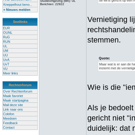
de wil is gericht op een 
Studieomgeving (MA): UL
Berichten: 22922
Kneppelhout beno...
» Nieuws melden
Vernietiging l
Snellinks
rechtshandelin
EUR
OUNL
RuG
stemmen.
RUN
UL
UM
UU
Quote:
UvA
UvT
Maar wat is er aan de han
instemt met de vernietigi
VU
Meer links
Wie is die "ie
Rechtenforum
Over Rechtenforum
Maak favoriet
Maak startpagina
Mail deze site
Als je bedoelt
Link naar ons
Colofon
gericht niet "
Meedoen
Feedback
duidelijk: dat
Contact