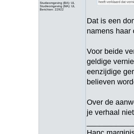
heeft verklaard dat verni
Studieomgeving (BA): UL
Studieomgeving (MA): UL
Berichten: 22922
Dat is een do
namens haar cl
Voor beide ver
geldige vernie
eenzijdige ge
believen word
Over de aanwe
je verhaal niet
___________
Hanc marginis