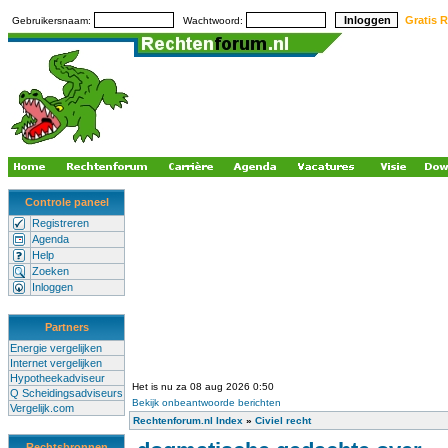
Gratis R
Gebruikersnaam:
Wachtwoord:
Controle paneel
Registreren
Agenda
Help
Zoeken
Inloggen
Partners
Energie vergelijken
Internet vergelijken
Hypotheekadviseur
Het is nu za 08 aug 2026 0:50
Q Scheidingsadviseurs
Bekijk onbeantwoorde berichten
Vergelijk.com
Rechtenforum.nl Index
»
Civiel recht
Rechtsbronnen