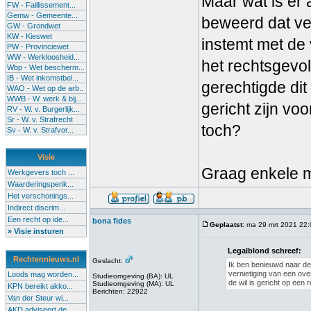
Maar wat is er 
FW - Faillissement...
Gemw - Gemeente...
beweerd dat vern
GW - Grondwet
KW - Kieswet
instemt met de 
PW - Provinciewet
WW - Werkloosheid...
het rechtsgevolg
Wbp - Wet bescherm...
IB - Wet inkomstbel...
gerechtigde dit
WAO - Wet op de arb..
WWB - W. werk & bij...
gericht zijn vo
RV - W. v. Burgerlijk...
Sr - W. v. Strafrecht
toch?
Sv - W. v. Strafvor...
Visie
Graag enkele m
Werkgevers toch ...
Waarderingsperik...
Het verschonings...
Indirect discrim...
Een recht op ide...
bona fides
Geplaatst
: ma 29 mrt 2021 22
» Visie insturen
Legalblond schreef:
Rechtennieuws.nl
Geslacht:
Ik ben benieuwd naar de
vernietiging van een ove
Loods mag worden...
Studieomgeving (BA): UL
de wil is gericht op een 
Studieomgeving (MA): UL
KPN bereikt akko...
Berichten: 22922
Van der Steur wi...
AKD adviseert de...