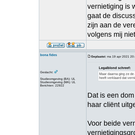
vernietiging is
gaat de discuss
zijn aan de ver
volgens mij niet
bona fides
Geplaatst
: ma 19 apr 2021 20
Legalblond schreef:
Geslacht:
Maar daarna ging ze de a
heeft verklaard dat verni
Studieomgeving (BA): UL
Studieomgeving (MA): UL
Berichten: 22922
Dat is een dom
haar cliënt uit
Voor beide vern
vernietigingsgr