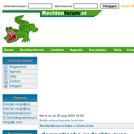
Gratis R
Gebruikersnaam:
Wachtwoord:
Controle paneel
Registreren
Agenda
Help
Zoeken
Inloggen
Partners
Energie vergelijken
Internet vergelijken
Hypotheekadviseur
Het is nu za 08 aug 2026 14:03
Q Scheidingsadviseurs
Bekijk onbeantwoorde berichten
Vergelijk.com
Rechtenforum.nl Index
»
Civiel recht
Rechtsbronnen