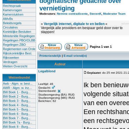
dogmatische gedachte over
Rechtspraak
vernietiging
Kamervragen
Moderators:
Nemine contradicente
,
StevenK
,
Moderator Team
Kamerstukken
AMvBs
Beleidsregels
»
Vergelijk internet, digitale tv en bellen
«
advert
Circulaires
Vergelijk alle providers en bespaar geld door over te
Koninklijke Besluiten
stappen!
Ministeriële Regelingen
Regelingen PBO/OLBB
Regelingen ZBO
Pagina
1
van
1
Reglementen van Orde
Rijkskoninklijke Besl.
Printvriendelijk
|
E-mail vriend(in)
Rijkswetten
Verdragen
Auteur
Wetten Overzicht
Legalblond
Geplaatst
: do 25 mrt 2021 21:
Wettenbundel
Ik ben benieuw
Awb - Algm. w. best...
Leeftijd: 46
AWR - Algm. w. inz...
Geslacht:
Sterrenbeeld:
volgende situat
BW Boek 1 - Burg...
Studieomgeving (BA): RUG
BW Boek 2 - Burg...
Studieomgeving (MA): RUG
BW Boek 3 - Burg...
van een overee
Berichten: 62
BW Boek 4 - Burg...
BW Boek 5 - Burg...
Een rechtshande
BW Boek 6 - Burg...
BW Boek 7 - Burg...
een rechtsgevo
BW Boek 7a - Burg...
BW Boek 8 - Burg...