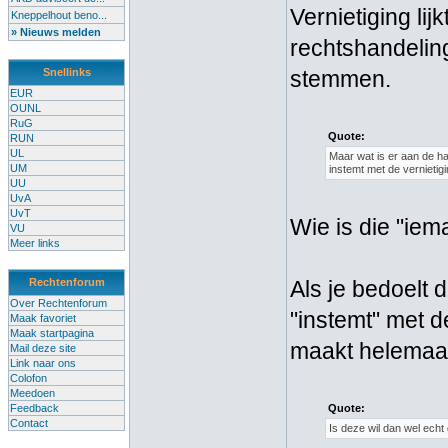
Vernietiging lij
Kneppelhout beno...
» Nieuws melden
rechtshandeling
Snellinks
stemmen.
EUR
OUNL
RuG
Quote:
RUN
UL
Maar wat is er aan de han
UM
instemt met de vernietigi
UU
UvA
UvT
Wie is die "iem
VU
Meer links
Rechtenforum
Als je bedoelt d
Over Rechtenforum
"instemt" met de
Maak favoriet
Maak startpagina
maakt helemaal 
Mail deze site
Link naar ons
Colofon
Meedoen
Feedback
Quote:
Contact
Is deze wil dan wel echt