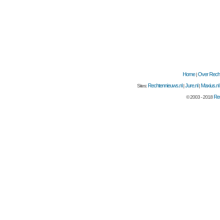
Home
Over Recht
|
Rechtennieuws.nl
Jure.nl
Maxius.nl
Sites:
|
|
Rec
© 2003 - 2018