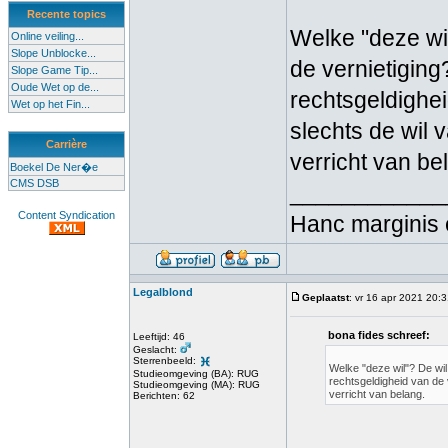
Recente topics
Welke "deze wil
Online veiling...
Slope Unblocke...
de vernietiging
Slope Game Tip...
Oude Wet op de...
rechtsgeldighei
Wet op het Fin...
slechts de wil 
Carrière
verricht van be
Boekel De Ner�e
CMS DSB
____________
Content Syndication
Hanc marginis 
Legalblond
Geplaatst
: vr 16 apr 2021 20:
bona fides schreef:
Leeftijd: 46
Geslacht:
Sterrenbeeld:
Welke "deze wil"? De wil
Studieomgeving (BA): RUG
rechtsgeldigheid van de 
Studieomgeving (MA): RUG
verricht van belang.
Berichten: 62