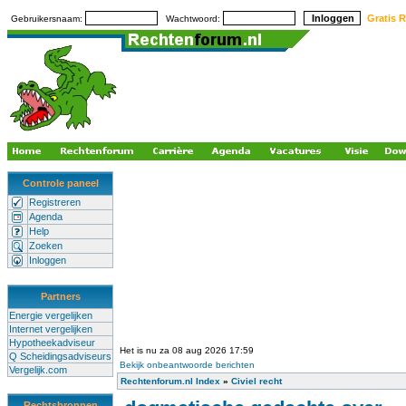
Gratis R
Gebruikersnaam:
Wachtwoord:
Controle paneel
Registreren
Agenda
Help
Zoeken
Inloggen
Partners
Energie vergelijken
Internet vergelijken
Hypotheekadviseur
Het is nu za 08 aug 2026 17:59
Q Scheidingsadviseurs
Bekijk onbeantwoorde berichten
Vergelijk.com
Rechtenforum.nl Index
»
Civiel recht
Rechtsbronnen