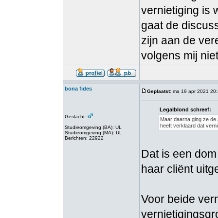
vernietiging is
gaat de discuss
zijn aan de ver
volgens mij niet
bona fides
Geplaatst
: ma 19 apr 2021 20
Legalblond schreef:
Geslacht:
Maar daarna ging ze de a
heeft verklaard dat verni
Studieomgeving (BA): UL
Studieomgeving (MA): UL
Berichten: 22922
Dat is een dom
haar cliënt uit
Voor beide vern
vernietigingsgr