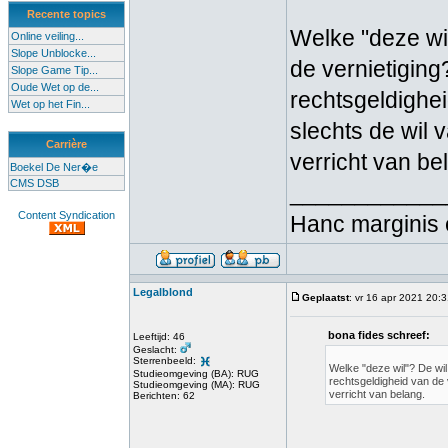
Recente topics
Welke "deze wil
Online veiling...
Slope Unblocke...
de vernietiging
Slope Game Tip...
Oude Wet op de...
rechtsgeldighei
Wet op het Fin...
slechts de wil 
Carrière
verricht van be
Boekel De Ner�e
CMS DSB
____________
Content Syndication
Hanc marginis 
Legalblond
Geplaatst
: vr 16 apr 2021 20:
bona fides schreef:
Leeftijd: 46
Geslacht:
Sterrenbeeld:
Welke "deze wil"? De wil
Studieomgeving (BA): RUG
rechtsgeldigheid van de 
Studieomgeving (MA): RUG
verricht van belang.
Berichten: 62