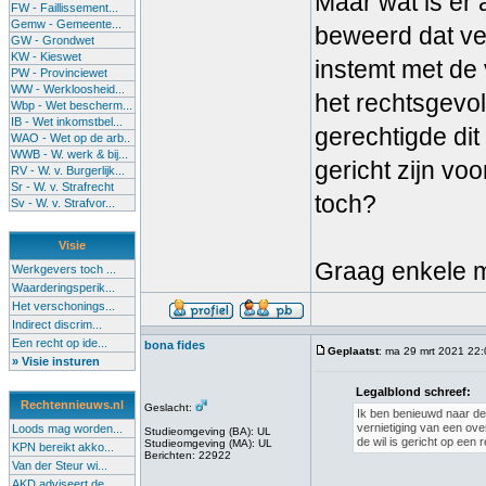
Maar wat is er 
FW - Faillissement...
Gemw - Gemeente...
beweerd dat vern
GW - Grondwet
KW - Kieswet
instemt met de 
PW - Provinciewet
WW - Werkloosheid...
het rechtsgevolg
Wbp - Wet bescherm...
IB - Wet inkomstbel...
gerechtigde dit
WAO - Wet op de arb..
WWB - W. werk & bij...
gericht zijn vo
RV - W. v. Burgerlijk...
Sr - W. v. Strafrecht
toch?
Sv - W. v. Strafvor...
Visie
Graag enkele m
Werkgevers toch ...
Waarderingsperik...
Het verschonings...
Indirect discrim...
Een recht op ide...
bona fides
Geplaatst
: ma 29 mrt 2021 22
» Visie insturen
Legalblond schreef:
Rechtennieuws.nl
Geslacht:
Ik ben benieuwd naar de
vernietiging van een ove
Loods mag worden...
Studieomgeving (BA): UL
de wil is gericht op een 
Studieomgeving (MA): UL
KPN bereikt akko...
Berichten: 22922
Van der Steur wi...
AKD adviseert de...