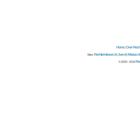
Home
Over Recht
|
Rechtennieuws.nl
Jure.nl
Maxius.nl
Sites:
|
|
Rec
© 2003 - 2018