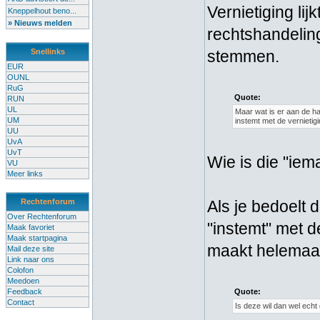
Vernietiging lij
Kneppelhout beno...
» Nieuws melden
rechtshandeling
Snellinks
stemmen.
EUR
OUNL
RuG
Quote:
RUN
UL
Maar wat is er aan de han
UM
instemt met de vernietigi
UU
UvA
UvT
Wie is die "iem
VU
Meer links
Rechtenforum
Als je bedoelt d
Over Rechtenforum
"instemt" met de
Maak favoriet
Maak startpagina
maakt helemaal 
Mail deze site
Link naar ons
Colofon
Meedoen
Feedback
Quote:
Contact
Is deze wil dan wel echt