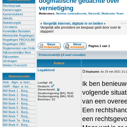
dogmatische gedachte over
Rechtspraak
vernietiging
Kamervragen
Moderators:
Nemine contradicente
,
StevenK
,
Moderator Team
Kamerstukken
AMvBs
Beleidsregels
»
Vergelijk internet, digitale tv en bellen
«
advert
Circulaires
Vergelijk alle providers en bespaar geld door over te
Koninklijke Besluiten
stappen!
Ministeriële Regelingen
Regelingen PBO/OLBB
Regelingen ZBO
Pagina
1
van
1
Reglementen van Orde
Rijkskoninklijke Besl.
Printvriendelijk
|
E-mail vriend(in)
Rijkswetten
Verdragen
Auteur
Wetten Overzicht
Legalblond
Geplaatst
: do 25 mrt 2021 21:
Wettenbundel
Ik ben benieuw
Awb - Algm. w. best...
Leeftijd: 46
AWR - Algm. w. inz...
Geslacht:
Sterrenbeeld:
volgende situat
BW Boek 1 - Burg...
Studieomgeving (BA): RUG
BW Boek 2 - Burg...
Studieomgeving (MA): RUG
BW Boek 3 - Burg...
van een overee
Berichten: 62
BW Boek 4 - Burg...
BW Boek 5 - Burg...
Een rechtshande
BW Boek 6 - Burg...
BW Boek 7 - Burg...
een rechtsgevo
BW Boek 7a - Burg...
BW Boek 8 - Burg...