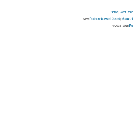
Home
Over Recht
|
Rechtennieuws.nl
Jure.nl
Maxius.nl
Sites:
|
|
Rec
© 2003 - 2018