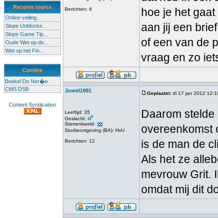
Recente topics
hoe je het gaa
Berichten: 6
Online veiling...
aan jij een bri
Slope Unblocke...
Slope Game Tip...
of een van de p
Oude Wet op de...
Wet op het Fin...
vraag en zo iet
Carrière
Boekel De Ner�e
CMS DSB
Jowel1991
Geplaatst
: di 17 jan 2012 12:1
Content Syndication
Daarom stelde i
Leeftijd: 35
Geslacht:
Sterrenbeeld:
overeenkomst o
Studieomgeving (BA): HvU
is de man de cli
Berichten: 12
Als het ze alle
mevrouw Grit. I
omdat mij dit d