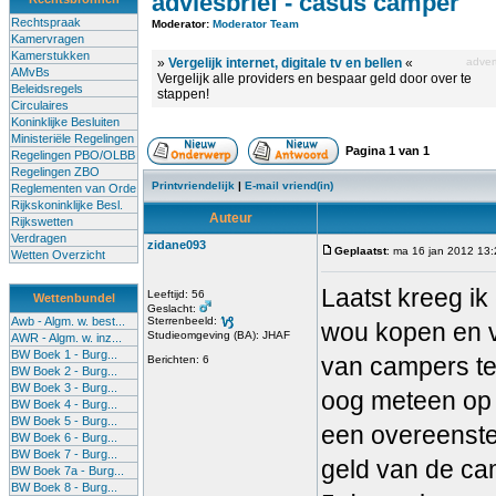
adviesbrief - casus camper
Rechtspraak
Moderator:
Moderator Team
Kamervragen
Kamerstukken
»
Vergelijk internet, digitale tv en bellen
«
advert
AMvBs
Vergelijk alle providers en bespaar geld door over te
Beleidsregels
stappen!
Circulaires
Koninklijke Besluiten
Ministeriële Regelingen
Pagina
1
van
1
Regelingen PBO/OLBB
Regelingen ZBO
Printvriendelijk
|
E-mail vriend(in)
Reglementen van Orde
Rijkskoninklijke Besl.
Auteur
Rijkswetten
Verdragen
zidane093
Geplaatst
: ma 16 jan 2012 13
Wetten Overzicht
Laatst kreeg ik
Leeftijd: 56
Wettenbundel
Geslacht:
Awb - Algm. w. best...
Sterrenbeeld:
wou kopen en v
Studieomgeving (BA): JHAF
AWR - Algm. w. inz...
BW Boek 1 - Burg...
van campers te
Berichten: 6
BW Boek 2 - Burg...
BW Boek 3 - Burg...
oog meteen op 
BW Boek 4 - Burg...
BW Boek 5 - Burg...
een overeenste
BW Boek 6 - Burg...
BW Boek 7 - Burg...
geld van de c
BW Boek 7a - Burg...
BW Boek 8 - Burg...