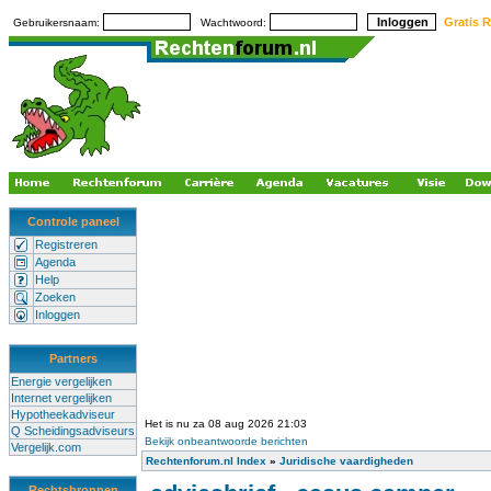
Gratis R
Gebruikersnaam:
Wachtwoord:
Controle paneel
Registreren
Agenda
Help
Zoeken
Inloggen
Partners
Energie vergelijken
Internet vergelijken
Hypotheekadviseur
Het is nu za 08 aug 2026 21:03
Q Scheidingsadviseurs
Bekijk onbeantwoorde berichten
Vergelijk.com
Rechtenforum.nl Index
»
Juridische vaardigheden
Rechtsbronnen