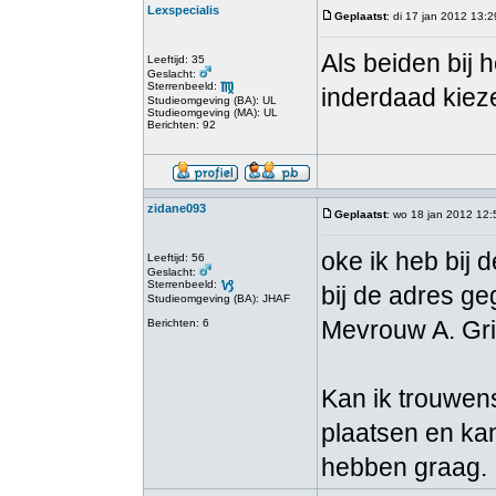
Lexspecialis
Geplaatst
: di 17 jan 2012 13:2
Als beiden bij 
Leeftijd: 35
Geslacht:
Sterrenbeeld:
inderdaad kiez
Studieomgeving (BA): UL
Studieomgeving (MA): UL
Berichten: 92
zidane093
Geplaatst
: wo 18 jan 2012 12:
oke ik heb bij 
Leeftijd: 56
Geslacht:
Sterrenbeeld:
bij de adres ge
Studieomgeving (BA): JHAF
Mevrouw A. Gri
Berichten: 6
Kan ik trouwens
plaatsen en ka
hebben graag.