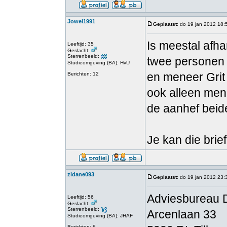
Jowel1991
Geplaatst
: do 19 jan 2012 18:
Is meestal afhan
Leeftijd: 35
Geslacht:
Sterrenbeeld:
twee personen i
Studieomgeving (BA): HvU
en meneer Grit 
Berichten: 12
ook alleen men
de aanhef beid
Je kan die brief
zidane093
Geplaatst
: do 19 jan 2012 23:
Adviesbureau 
Leeftijd: 56
Geslacht:
Sterrenbeeld:
Arcenlaan 33
Studieomgeving (BA): JHAF
Berichten: 6