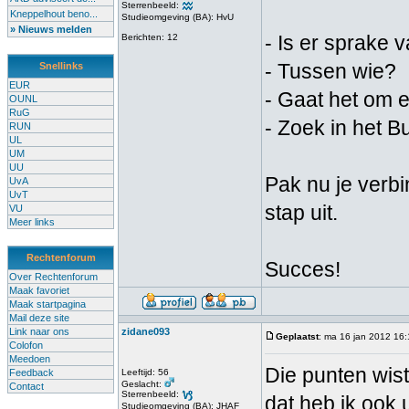
Sterrenbeeld:
Kneppelhout beno...
Studieomgeving (BA): HvU
» Nieuws melden
- Is er sprake
Berichten: 12
- Tussen wie?
Snellinks
EUR
- Gaat het om 
OUNL
RuG
- Zoek in het B
RUN
UL
UM
UU
Pak nu je verbi
UvA
UvT
stap uit.
VU
Meer links
Rechtenforum
Succes!
Over Rechtenforum
Maak favoriet
Maak startpagina
Mail deze site
Link naar ons
zidane093
Geplaatst
: ma 16 jan 2012 16
Colofon
Meedoen
Die punten wist 
Feedback
Leeftijd: 56
Geslacht:
Contact
Sterrenbeeld:
dat heb ik ook 
Studieomgeving (BA): JHAF