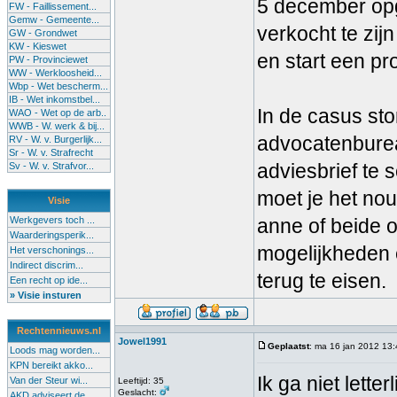
5 december opg
FW - Faillissement...
Gemw - Gemeente...
verkocht te zijn
GW - Grondwet
KW - Kieswet
en start een pr
PW - Provinciewet
WW - Werkloosheid...
Wbp - Wet bescherm...
IB - Wet inkomstbel...
In de casus sto
WAO - Wet op de arb..
WWB - W. werk & bij...
advocatenbure
RV - W. v. Burgerlijk...
Sr - W. v. Strafrecht
adviesbrief te
Sv - W. v. Strafvor...
moet je het no
Visie
Werkgevers toch ...
anne of beide o
Waarderingsperik...
mogelijkheden 
Het verschonings...
Indirect discrim...
terug te eisen.
Een recht op ide...
» Visie insturen
Rechtennieuws.nl
Jowel1991
Geplaatst
: ma 16 jan 2012 13
Loods mag worden...
KPN bereikt akko...
Ik ga niet lett
Van der Steur wi...
Leeftijd: 35
Geslacht:
AKD adviseert de...