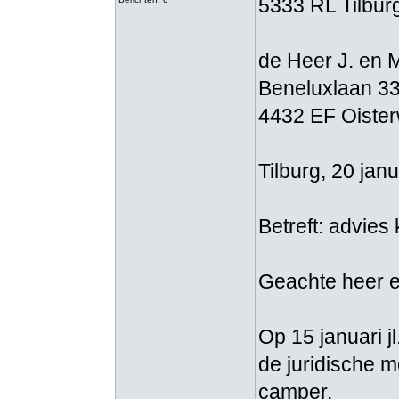
5333 RL Tilbur
de Heer J. en 
Beneluxlaan 3
4432 EF Oister
Tilburg, 20 jan
Betreft: advie
Geachte heer 
Op 15 januari j
de juridische 
camper.